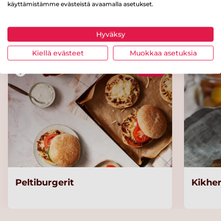
käyttämistämme evästeistä avaamalla asetukset.
Kokeile myös näitä reseptejä
Hyväksy
Kiellä evästeet
Muokkaa asetuksia
Helppo
Peltiburgerit
Kikher