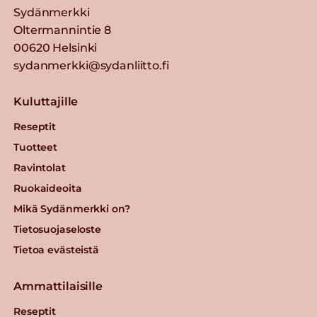
Sydänmerkki
Oltermannintie 8
00620 Helsinki
sydanmerkki@sydanliitto.fi
Kuluttajille
Reseptit
Tuotteet
Ravintolat
Ruokaideoita
Mikä Sydänmerkki on?
Tietosuojaseloste
Tietoa evästeistä
Ammattilaisille
Reseptit