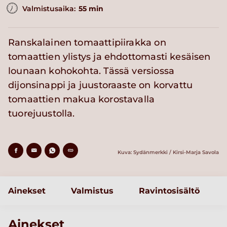
Valmistusaika:
55 min
Ranskalainen tomaattipiirakka on
tomaattien ylistys ja ehdottomasti kesäisen
lounaan kohokohta. Tässä versiossa
dijonsinappi ja juustoraaste on korvattu
tomaattien makua korostavalla
tuorejuustolla.
Kuva: Sydänmerkki / Kirsi-Marja Savola
Ainekset
Valmistus
Ravintosisältö
Ainekset