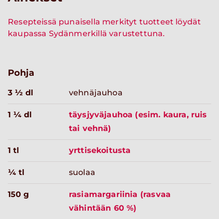
Resepteissä punaisella merkityt tuotteet löydät
kaupassa Sydänmerkillä varustettuna.
Pohja
3 ½ dl
vehnäjauhoa
1 ¼ dl
täysjyväjauhoa (esim. kaura, ruis
tai vehnä)
1 tl
yrttisekoitusta
¼ tl
suolaa
150 g
rasiamargariinia (rasvaa
vähintään 60 %)