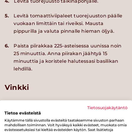
4.
Levitä tuorejuusto taikinapohjalle.
5.
Levitä tomaattiviipaleet tuorejuuston päälle
vuokaan limittäin tai riveiksi. Mausta
pippurilla ja valuta pinnalle hieman öljyä.
6.
Paista piirakkaa 225-asteisessa uunissa noin
25 minuuttia. Anna piirakan jäähtyä 15
minuuttia ja koristele halutessasi basilikan
lehdillä.
Vinkki
Kesällä tomaatit ovat ihanan makeita ja eivät
Tietosuojakäytäntö
tarvitse makeutusta, mutta syksyllä ja talvella voi
Tietoa evästeistä
piirakan päälle valuttaa hieman hunajaa tai
Käytämme tällä sivustolla evästeitä taataksemme sivuston parhaan
vaahterasiirappia.
mahdollisen toiminnan. Voit hyväksyä kaikki evästeet, muokata omia
evästeasetuksiasi tai kieltää evästeiden käytön. Saat lisätietoja