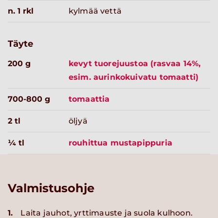
n. 1 rkl
kylmää vettä
Täyte
200 g
kevyt tuorejuustoa (rasvaa 14%,
esim. aurinkokuivatu tomaatti)
700-800 g
tomaattia
2 tl
öljyä
¼ tl
rouhittua mustapippuria
Valmistusohje
1.
Laita jauhot, yrttimauste ja suola kulhoon.