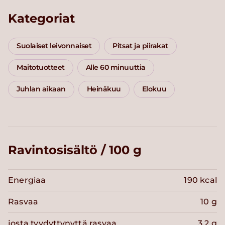
Kategoriat
Suolaiset leivonnaiset
Pitsat ja piirakat
Maitotuotteet
Alle 60 minuuttia
Juhlan aikaan
Heinäkuu
Elokuu
Ravintosisältö / 100 g
Energiaa
190 kcal
Rasvaa
10 g
josta tyydyttynyttä rasvaa
3.2 g