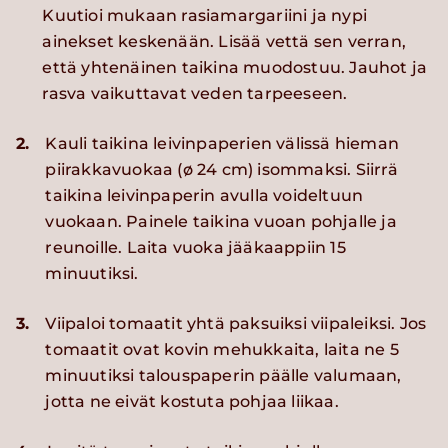
Kuutioi mukaan rasiamargariini ja nypi
ainekset keskenään. Lisää vettä sen verran,
että yhtenäinen taikina muodostuu. Jauhot ja
rasva vaikuttavat veden tarpeeseen.
2.
Kauli taikina leivinpaperien välissä hieman
piirakkavuokaa (ø 24 cm) isommaksi. Siirrä
taikina leivinpaperin avulla voideltuun
vuokaan. Painele taikina vuoan pohjalle ja
reunoille. Laita vuoka jääkaappiin 15
minuutiksi.
3.
Viipaloi tomaatit yhtä paksuiksi viipaleiksi. Jos
tomaatit ovat kovin mehukkaita, laita ne 5
minuutiksi talouspaperin päälle valumaan,
jotta ne eivät kostuta pohjaa liikaa.