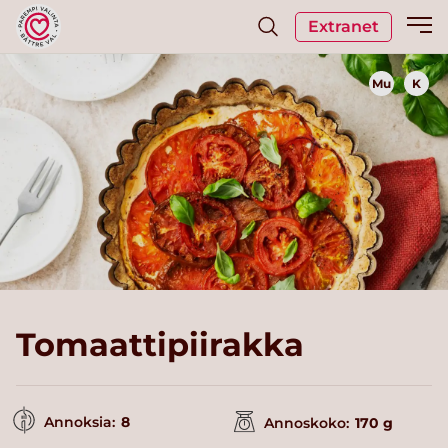
Extranet
Mu
K
Tomaattipiirakka
Annoksia:
8
Annoskoko:
170 g