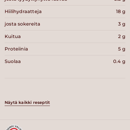
Hiilihydraatteja
18 g
josta sokereita
3 g
Kuitua
2 g
Proteiinia
5 g
Suolaa
0.4 g
Näytä kaikki reseptit