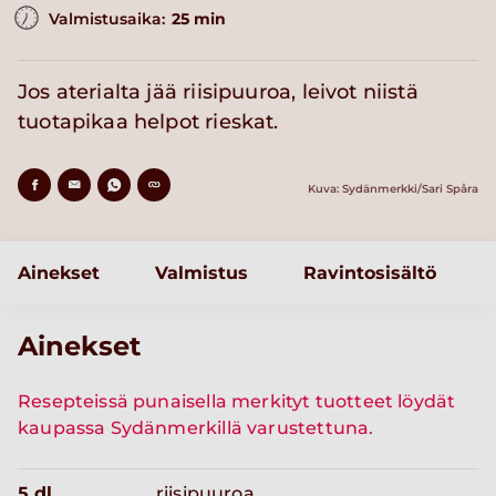
Valmistusaika:
25 min
Jos aterialta jää riisipuuroa, leivot niistä
tuotapikaa helpot rieskat.
Kuva: Sydänmerkki/Sari Spåra
Ainekset
Valmistus
Ravintosisältö
Ainekset
Resepteissä punaisella merkityt tuotteet löydät
kaupassa Sydänmerkillä varustettuna.
5 dl
riisipuuroa