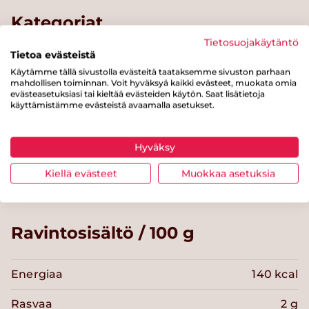
Kategoriat
Tietosuojakäytäntö
Tietoa evästeistä
Suolaiset leivonnaiset
Leivät ja sämpylät
Käytämme tällä sivustolla evästeitä taataksemme sivuston parhaan
mahdollisen toiminnan. Voit hyväksyä kaikki evästeet, muokata omia
Maitotuotteet
Viljatuotteet
evästeasetuksiasi tai kieltää evästeiden käytön. Saat lisätietoja
käyttämistämme evästeistä avaamalla asetukset.
Alle 30 minuuttia
Hävikkiruoka haltuun
Hyväksy
Joulu
Kiellä evästeet
Muokkaa asetuksia
Ravintosisältö / 100 g
Energiaa
140 kcal
Rasvaa
2 g