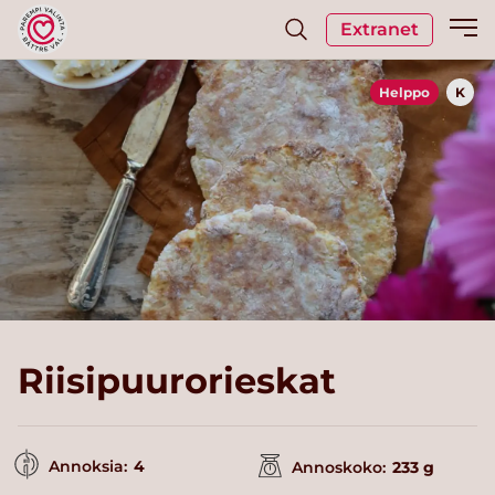
Extranet
Helppo
K
Riisipuurorieskat
Annoksia:
4
Annoskoko:
233 g