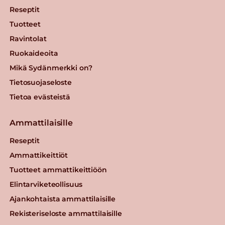
Reseptit
Tuotteet
Ravintolat
Ruokaideoita
Mikä Sydänmerkki on?
Tietosuojaseloste
Tietoa evästeistä
Ammattilaisille
Reseptit
Ammattikeittiöt
Tuotteet ammattikeittiöön
Elintarviketeollisuus
Ajankohtaista ammattilaisille
Rekisteriseloste ammattilaisille