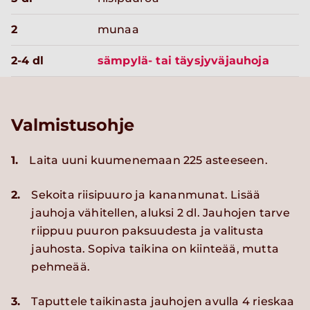
2
munaa
2-4 dl
sämpylä- tai täysjyväjauhoja
Valmistusohje
1.
Laita uuni kuumenemaan 225 asteeseen.
2.
Sekoita riisipuuro ja kananmunat. Lisää
jauhoja vähitellen, aluksi 2 dl. Jauhojen tarve
riippuu puuron paksuudesta ja valitusta
jauhosta. Sopiva taikina on kiinteää, mutta
pehmeää.
3.
Taputtele taikinasta jauhojen avulla 4 rieskaa