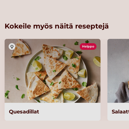
Kokeile myös näitä reseptejä
Helppo
Quesadillat
Salaat