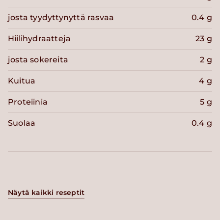
josta tyydyttynyttä rasvaa
0.4 g
Hiilihydraatteja
23 g
josta sokereita
2 g
Kuitua
4 g
Proteiinia
5 g
Suolaa
0.4 g
Näytä kaikki reseptit