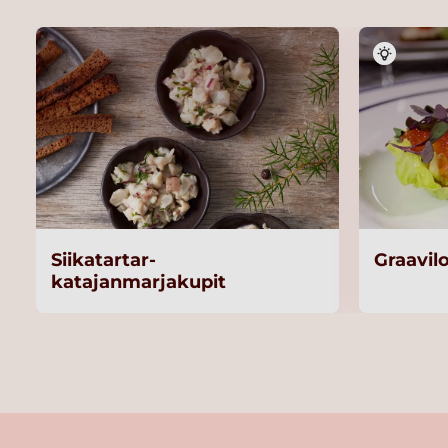
Siikatartar-
Graavil
katajanmarjakupit