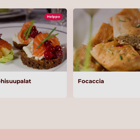
Helppo
ohisuupalat
Focaccia