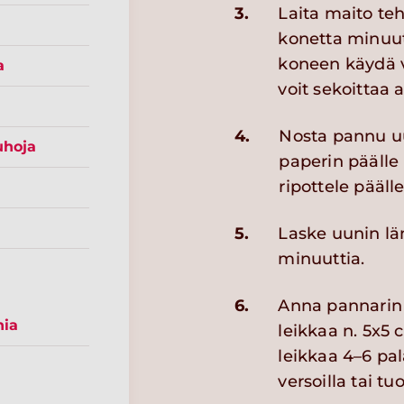
3.
Laita maito te
konetta minuuti
koneen käydä v
a
voit sekoittaa 
4.
Nosta pannu uun
uhoja
paperin päälle
ripottele pääll
5.
Laske uunin lä
minuuttia.
6.
Anna pannarin 
nia
leikkaa n. 5x5
leikkaa 4–6 pal
versoilla tai tuo