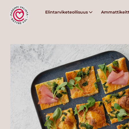
Elintarviketeollisuus
Ammattikeitt