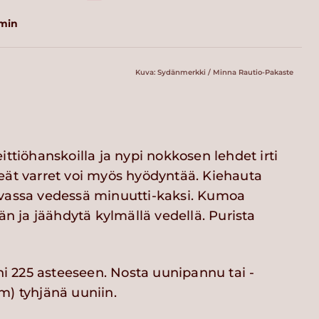
 min
Kuva: Sydänmerkki / Minna Rautio-Pakaste
ittiöhanskoilla ja nypi nokkosen lehdet irti
eät varret voi myös hyödyntää. Kiehauta
vassa vedessä minuutti-kaksi. Kumoa
än ja jäähdytä kylmällä vedellä. Purista
225 asteeseen. Nosta uunipannu tai -
m) tyhjänä uuniin.