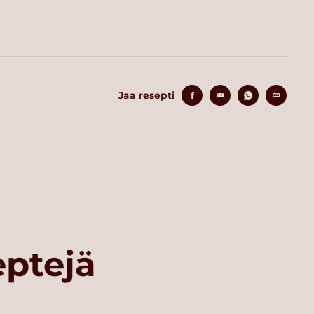
Jaa resepti
eptejä