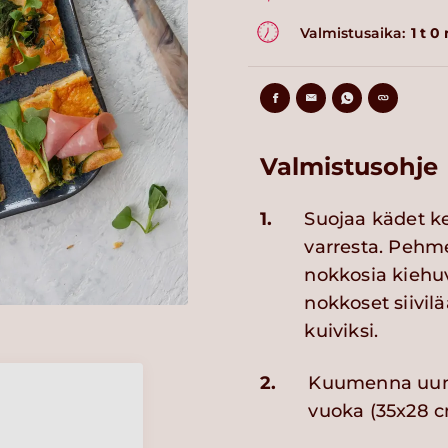
Valmistusaika:
1 t 0
Valmistusohje
1.
Suojaa kädet ke
varresta. Pehm
nokkosia kiehu
nokkoset siivilä
kuiviksi.
2.
Kuumenna uuni 
vuoka (35x28 c