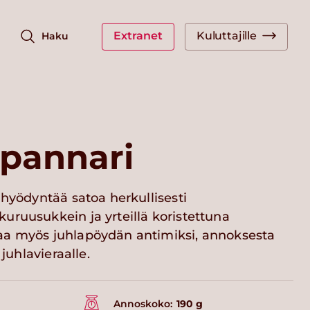
Extranet
Kuluttajille
Haku
pannari
 hyödyntää satoa herkullisesti
uruusukkein ja yrteillä koristettuna
aa myös juhlapöydän antimiksi, annoksesta
 juhlavieraalle.
Annoskoko:
190 g