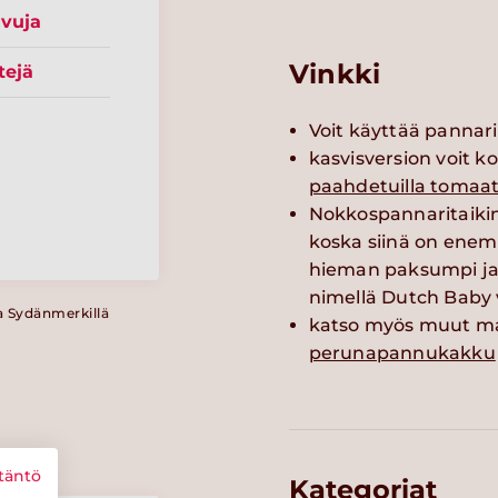
ivuja
Vinkki
tejä
Voit käyttää pannari
kasvisversion voit k
paahdetuilla tomaat
Nokkospannaritaiki
koska siinä on en
hieman paksumpi ja
nimellä Dutch Baby 
a Sydänmerkillä
katso myös muut ma
perunapannukakku
täntö
Kategoriat