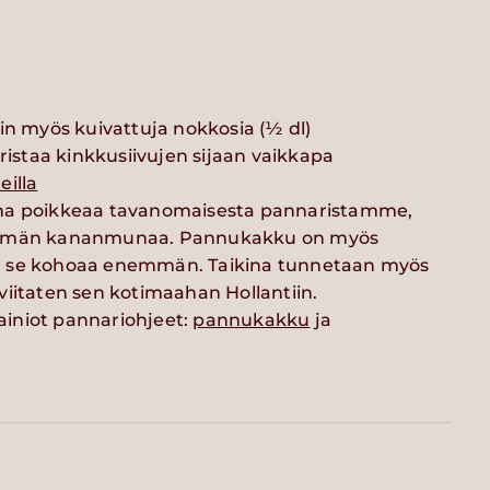
in myös kuivattuja nokkosia (½ dl)
oristaa kinkkusiivujen sijaan vaikkapa
eilla
na poikkeaa tavanomaisesta pannaristamme,
emmän kananmunaa. Pannukakku on myös
 se kohoaa enemmän. Taikina tunnetaan myös
viitaten sen kotimaahan Hollantiin.
iniot pannariohjeet:
pannukakku
ja