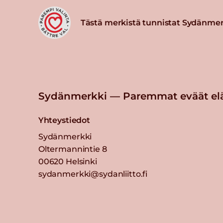
Tästä merkistä tunnistat Sydänmer
Sydänmerkki — Paremmat eväät el
Yhteystiedot
Sydänmerkki
Oltermannintie 8
00620 Helsinki
sydanmerkki@sydanliitto.fi