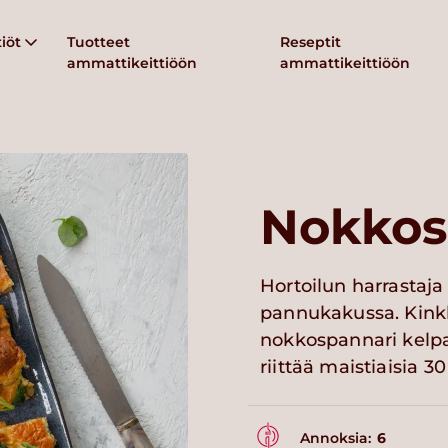
iöt
Tuotteet
Reseptit
ammattikeittiöön
ammattikeittiöön
Nokkos
Hortoilun harrastaja
pannukakussa. Kinkk
nokkospannari kelp
riittää maistiaisia 30
Annoksia:
6