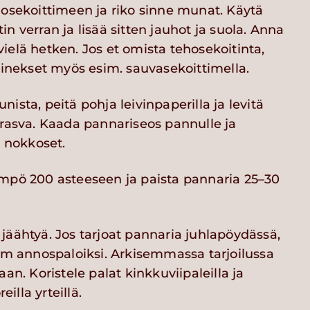
hosekoittimeen ja riko sinne munat. Käytä
n verran ja lisää sitten jauhot ja suola. Anna
ielä hetken. Jos et omista tehosekoitinta,
ainekset myös esim. sauvasekoittimella.
ista, peitä pohja leivinpaperilla ja levitä
 rasva. Kaada pannariseos pannulle ja
e nokkoset.
mpö 200 asteeseen ja paista pannaria 25–30
jäähtyä. Jos tarjoat pannaria juhlapöydässä,
 cm annospaloiksi. Arkisemmassa tarjoilussa
aan. Koristele palat kinkkuviipaleilla ja
reilla yrteillä.