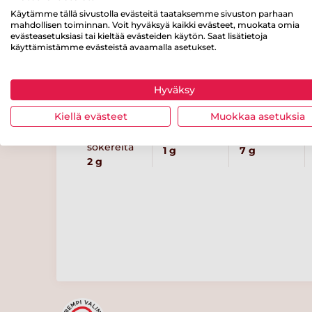
Käytämme tällä sivustolla evästeitä taataksemme sivuston parhaan
mahdollisen toiminnan. Voit hyväksyä kaikki evästeet, muokata omia
Ravintosisältö
/ 100 g
evästeasetuksiasi tai kieltää evästeiden käytön. Saat lisätietoja
käyttämistämme evästeistä avaamalla asetukset.
Energiaa
Rasvaa
josta
tyydyttynyttä
100 kcal
6 g
Hyväksy
rasvaa
0.8 g
Kiellä evästeet
Muokkaa asetuksia
josta
Kuitua
Proteiinia
sokereita
1 g
7 g
2 g