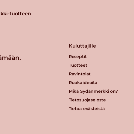
kki-tuotteen
Kuluttajille
Reseptit
ämään.
Tuotteet
Ravintolat
Ruokaideoita
Mikä Sydänmerkki on?
Tietosuojaseloste
Tietoa evästeistä