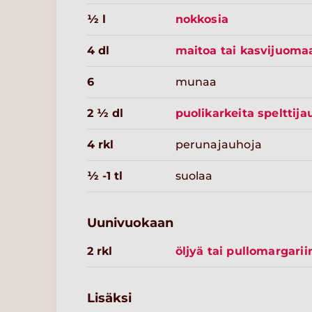
½ l
nokkosia
4 dl
maitoa tai kasvijuoma
6
munaa
2 ½ dl
puolikarkeita spelttija
4 rkl
perunajauhoja
½ -1 tl
suolaa
Uunivuokaan
2 rkl
öljyä tai pullomargarii
Lisäksi