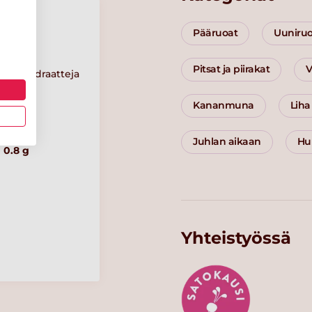
Pääruoat
Uuniru
Pitsat ja piirakat
V
Hiilihydraatteja
5 g
Kananmuna
Liha
Suolaa
Juhlan aikaan
Hu
0.8 g
Yhteistyössä