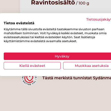
Ravintosisältö
/ 100 g
Energiaa
Rasvaa
josta
Tietosuojakäy
tyydyttynyttä
100 kcal
3 g
Tietoa evästeistä
rasvaa
Käytämme tällä sivustolla evästeitä taataksemme sivuston parhaan
0.4 g
mahdollisen toiminnan. Voit hyväksyä kaikki evästeet, muokata omia
evästeasetuksiasi tai kieltää evästeiden käytön. Saat lisätietoja
josta
Kuitua
Proteiinia
käyttämistämme evästeistä avaamalla asetukset.
sokereita
1 g
5 g
1 g
Hyväksy
Kiellä evästeet
Muokkaa asetuksia
Tästä merkistä tunnistat Sydänm