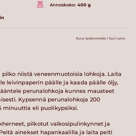
Annoskoko:
400 g
in
Kuva: Sydänmerkki / Suvi Laine
 pilko niistä veneenmuotoisia lohkoja. Laita
le leivinpaperin päälle ja kaada päälle öljy,
. Kääntele perunalohkoja kunnes mausteet
aisesti. Kypsennä perunalohkoja 200
 minuuttia eli puolikypsiksi.
kikherneet, pilkotut valkosipulinkynnet ja
Peitä ainekset hapankaalilla ja laita pelti