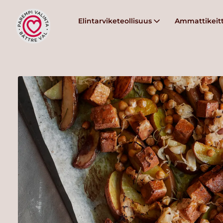
Elintarviketeollisuus
Ammattikeitt