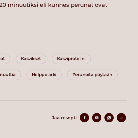
-20 minuutiksi eli kunnes perunat ovat
oat
Kasvikset
Kasviproteiini
inuuttia
Helppo arki
Perunoita pöytään
Jaa resepti