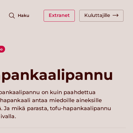
Extranet
Kuluttajille
Haku
po
apankaalipannu
pankaalipannu on kuin paahdettua
hapankaali antaa miedoille aineksille
ä. Ja mikä parasta, tofu-hapankaalipannu
ivalla.