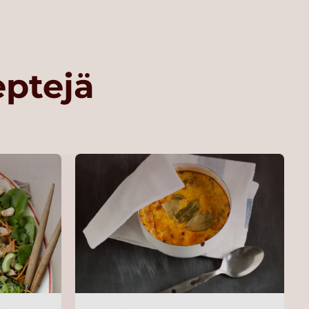
eptejä