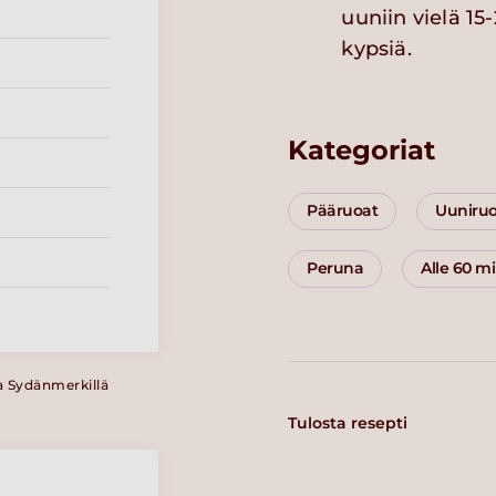
uuniin vielä 15
kypsiä.
Kategoriat
Pääruoat
Uuniru
Peruna
Alle 60 m
a Sydänmerkillä
Tulosta resepti