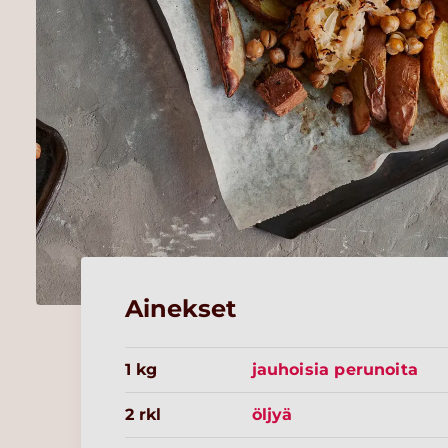
Ainekset
1 kg
jauhoisia perunoita
2 rkl
öljyä