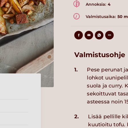
Annoksia:
4
Valmistusaika:
50 m
Valmistusohje
1.
Pese perunat ja
lohkot uunipelil
suola ja curry
sekoittuvat tas
asteessa noin 15
2.
Lisää pellille 
kuutioitu tofu. 