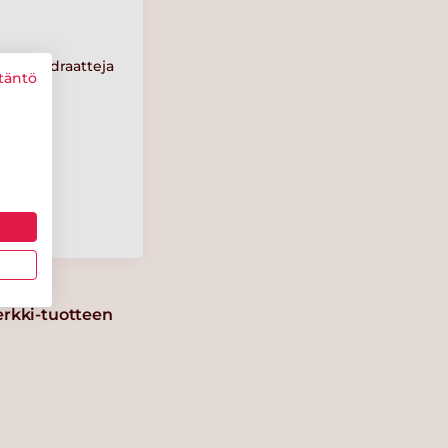
Hiilihydraatteja
täntö
11 g
Suolaa
0.7 g
erkki-tuotteen