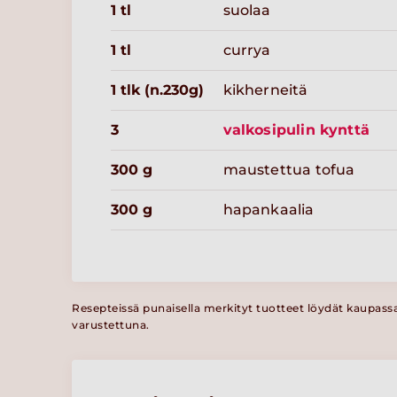
1 tl
suolaa
1 tl
currya
1 tlk (n.230g)
kikherneitä
3
valkosipulin kynttä
300 g
maustettua tofua
300 g
hapankaalia
Resepteissä punaisella merkityt tuotteet löydät kaupass
varustettuna.