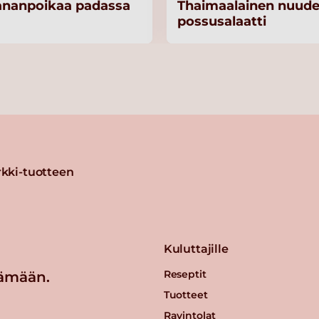
ananpoikaa padassa
Thaimaalainen nuudel
possusalaatti
kki-tuotteen
Kuluttajille
Reseptit
ämään.
Tuotteet
Ravintolat