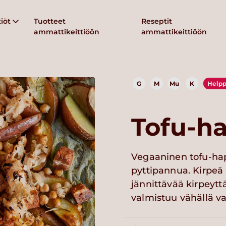
iöt
Tuotteet
Reseptit
ammattikeittiöön
ammattikeittiöön
G
M
Mu
K
Help
Tofu-h
Vegaaninen tofu-ha
pyttipannua. Kirpeä 
jännittävää kirpeytt
valmistuu vähällä va