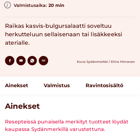
Valmistusaika:
20 min
Raikas kasvis-bulgursalaatti soveltuu
herkutteluun sellaisenaan tai lisäkkeeksi
aterialle.
Kuva: Sydänmerkki / Elina Himanen
Ainekset
Valmistus
Ravintosisältö
Ainekset
Resepteissä punaisella merkityt tuotteet löydät
kaupassa Sydänmerkillä varustettuna.