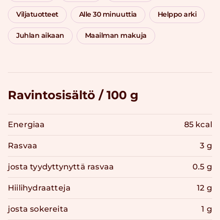
Viljatuotteet
Alle 30 minuuttia
Helppo arki
Juhlan aikaan
Maailman makuja
Ravintosisältö / 100 g
Energiaa
85 kcal
Rasvaa
3 g
josta tyydyttynyttä rasvaa
0.5 g
Hiilihydraatteja
12 g
josta sokereita
1 g