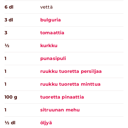
6 dl
vettä
3 dl
bulguria
3
tomaattia
½
kurkku
1
punasipuli
1
ruukku tuoretta persiljaa
1
ruukku tuoretta minttua
100 g
tuoretta pinaattia
1
sitruunan mehu
½ dl
öljyä