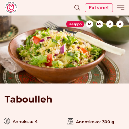
Extranet
Helppo
M
Mu
K
V
Taboulleh
Annoksia:
4
Annoskoko:
300 g