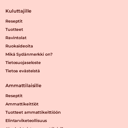
Kuluttajille
Reseptit
Tuotteet
Ravintolat
Ruokaideoita
Mikä Sydänmerkki on?
Tietosuojaseloste
Tietoa evästeistä
Ammattilaisille
Reseptit
Ammattikeittiöt
Tuotteet ammattikeittiöön
Elintarviketeollisuus