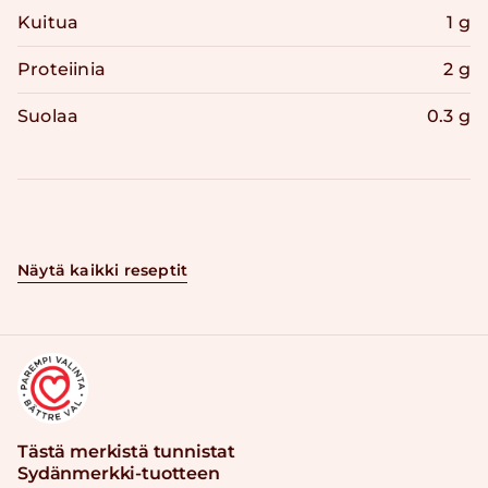
Kuitua
1 g
Proteiinia
2 g
Suolaa
0.3 g
Näytä kaikki reseptit
Tästä merkistä tunnistat
Sydänmerkki-tuotteen