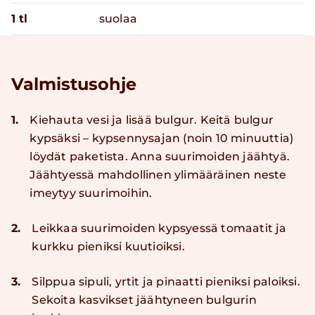
1 tl
suolaa
Valmistusohje
1.
Kiehauta vesi ja lisää bulgur. Keitä bulgur
kypsäksi – kypsennysajan (noin 10 minuuttia)
löydät paketista. Anna suurimoiden jäähtyä.
Jäähtyessä mahdollinen ylimääräinen neste
imeytyy suurimoihin.
2.
Leikkaa suurimoiden kypsyessä tomaatit ja
kurkku pieniksi kuutioiksi.
3.
Silppua sipuli, yrtit ja pinaatti pieniksi paloiksi.
Sekoita kasvikset jäähtyneen bulgurin