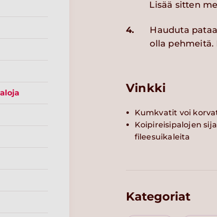
Lisää sitten m
4.
Hauduta pataa
olla pehmeitä. 
Vinkki
aloja
Kumkvatit voi korvat
Koipireisipalojen sij
fileesuikaleita
Kategoriat