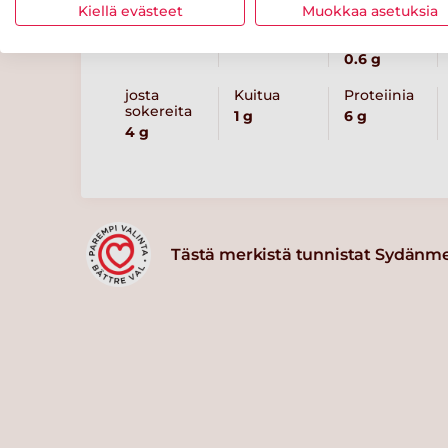
Energiaa
Rasvaa
josta
Kiellä evästeet
Muokkaa asetuksia
tyydyttynyttä
83 kcal
3 g
rasvaa
0.6 g
josta
Kuitua
Proteiinia
sokereita
1 g
6 g
4 g
Tästä merkistä tunnistat Sydänm