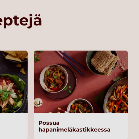
eptejä
Possua
hapanimeläkastikkeessa