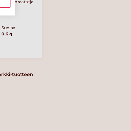
Hiilihydraatteja
8 g
Suolaa
0.6 g
erkki-tuotteen