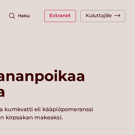
Extranet
Kuluttajille
Haku
kananpoikaa
a
 ja kumkvatti eli kääpiöpomeranssi
n kirpsakan makeaksi.