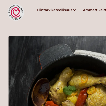
Elintarviketeollisuus
Ammattikeitt