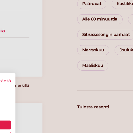
Pääruoat
Kastikk
Alle 60 minuuttia
ia
Sitrussesongin parhaat
Marraskuu
Joulu
Maaliskuu
täntö
a Sydänmerkillä
Tulosta resepti