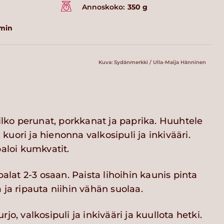
Annoskoko:
350 g
 min
Kuva: Sydänmerkki / Ulla-Maija Hänninen
pilko perunat, porkkanat ja paprika. Huuhtele
o, kuori ja hienonna valkosipuli ja inkivääri.
paloi kumkvatit.
ipalat 2-3 osaan. Paista lihoihin kaunis pinta
 ja ripauta niihin vähän suolaa.
jo, valkosipuli ja inkivääri ja kuullota hetki.