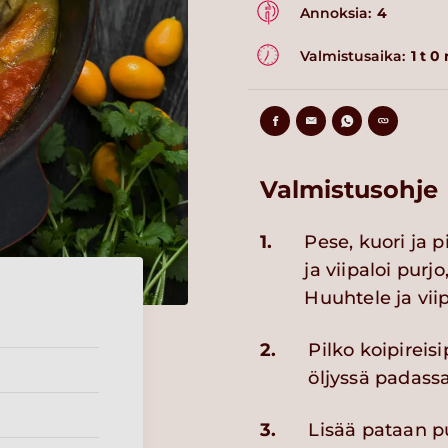
Annoksia:
4
Valmistusaika:
1 t 0
Valmistusohje
1.
Pese, kuori ja 
ja viipaloi purj
Huuhtele ja vii
2.
Pilko koipireis
öljyssä padassa
3.
Lisää pataan pur