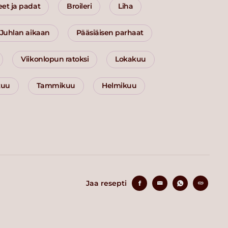
eet ja padat
Broileri
Liha
Juhlan aikaan
Pääsiäisen parhaat
Viikonlopun ratoksi
Lokakuu
kuu
Tammikuu
Helmikuu
Jaa resepti