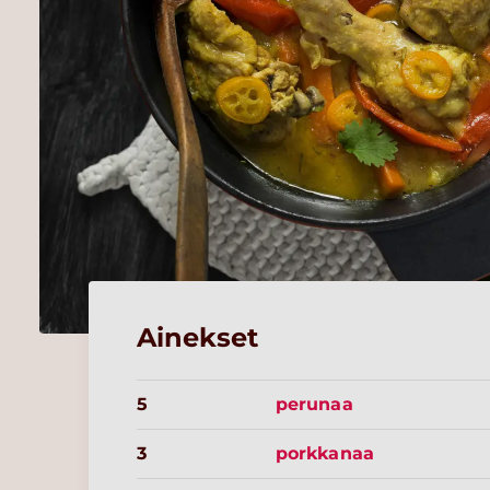
Ainekset
5
perunaa
3
porkkanaa