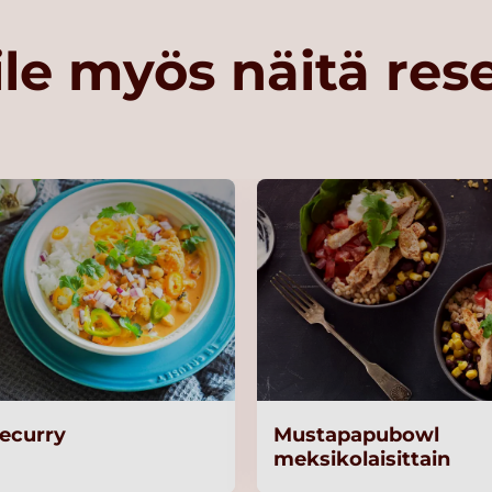
le myös näitä res
ecurry
Mustapapubowl
meksikolaisittain