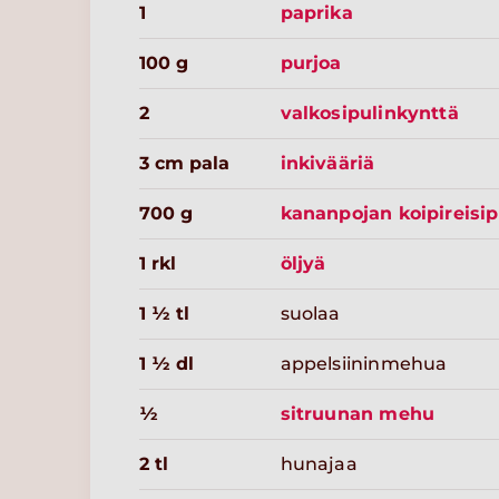
1
paprika
100 g
purjoa
2
valkosipulinkynttä
3 cm pala
inkivääriä
700 g
kananpojan koipireisip
1 rkl
öljyä
1 ½ tl
suolaa
1 ½ dl
appelsiininmehua
½
sitruunan mehu
2 tl
hunajaa