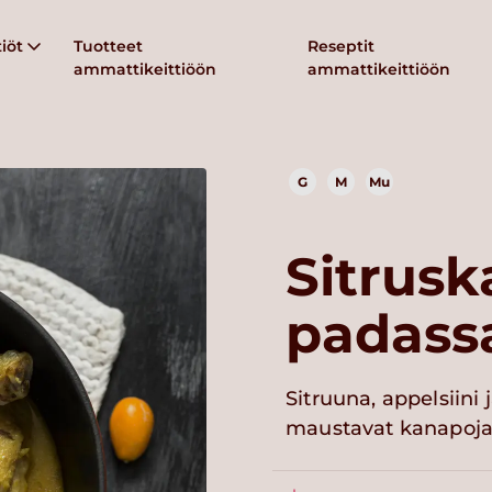
iöt
Tuotteet
Reseptit
ammattikeittiöön
ammattikeittiöön
G
M
Mu
Sitrus
padass
Sitruuna, appelsiini
maustavat kanapoja