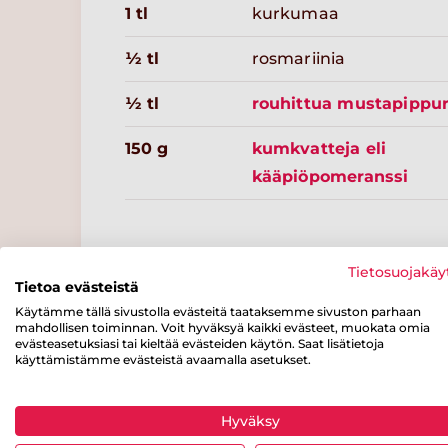
1 tl
kurkumaa
½ tl
rosmariinia
½ tl
rouhittua mustapippur
150 g
kumkvatteja eli
kääpiöpomeranssi
Tietosuojakäy
Tietoa evästeistä
Resepteissä punaisella merkityt tuotteet löydät kaupass
varustettuna.
Käytämme tällä sivustolla evästeitä taataksemme sivuston parhaan
mahdollisen toiminnan. Voit hyväksyä kaikki evästeet, muokata omia
evästeasetuksiasi tai kieltää evästeiden käytön. Saat lisätietoja
käyttämistämme evästeistä avaamalla asetukset.
Ravintosisältö
/ 100 g
Hyväksy