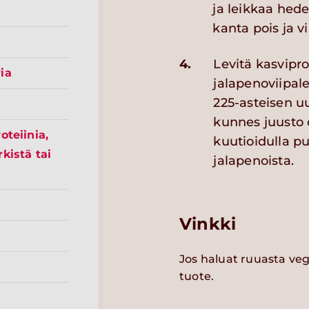
ja leikkaa hede
kanta pois ja vi
4.
Levitä kasvipro
ia
jalapenoviipale
225-asteisen uu
kunnes juusto 
oteiinia,
kuutioidulla pu
kistä tai
jalapenoista.
Vinkki
Jos haluat ruuasta veg
tuote.