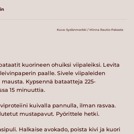
in
Kuva: Sydänmerkki / Minna Rautio-Pakaste
ataatit kuorineen ohuiksi viipaleiksi. Levita
e leivinpaperin paalle. Sivele viipaleiden
ja mausta. Kypsennä bataatteja 225-
ssa 15 minuuttia.
proteiini kuivalla pannulla, ilman rasvaa.
alutetut mustapavut. Pyörittele hetki.
puli. Halkaise avokado, poista kivi ja kuori