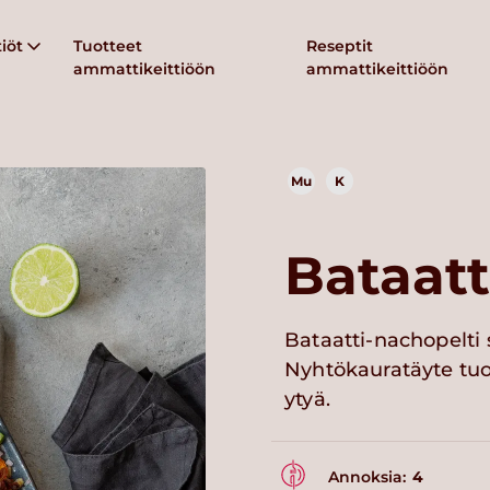
iöt
Tuotteet
Reseptit
ammattikeittiöön
ammattikeittiöön
Mu
K
Bataatt
Bataatti-nachopelti s
Nyhtökauratäyte tuo
ytyä.
Annoksia:
4