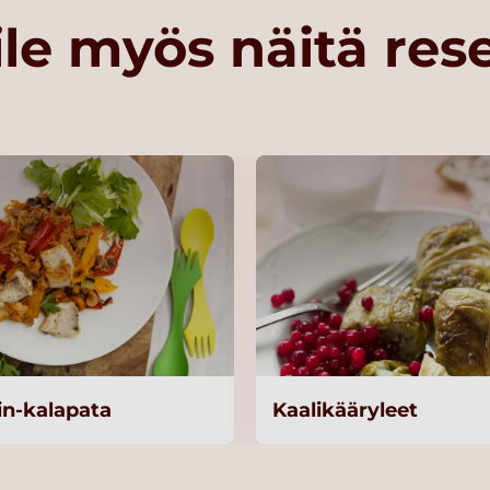
le myös näitä res
n-kalapata
Kaalikääryleet