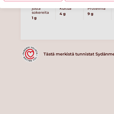
josta
Kuitua
Proteiinia
sokereita
4 g
9 g
1 g
Tästä merkistä tunnistat Sydänm