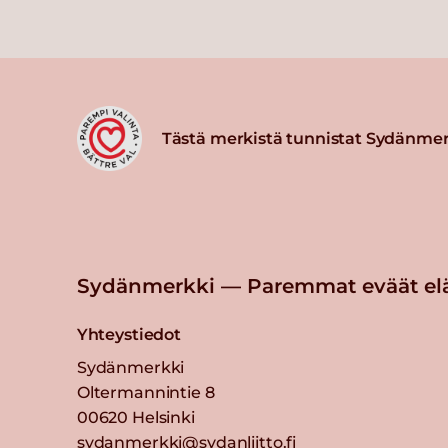
Tästä merkistä tunnistat Sydänmer
Sydänmerkki — Paremmat eväät el
Yhteystiedot
Sydänmerkki
Oltermannintie 8
00620 Helsinki
sydanmerkki@sydanliitto.fi