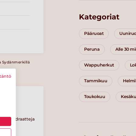
Kategoriat
Pääruoat
Uuniru
Peruna
Alle 30 m
a Sydänmerkillä
Wappuherkut
Lo
täntö
Tammikuu
Helmi
Toukokuu
Kesäk
Hiilihydraatteja
15 g