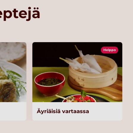
eptejä
Helppo
Äyriäisiä vartaassa