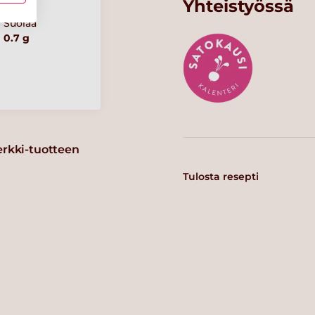
Yhteistyössä
Suolaa
0.7 g
erkki-tuotteen
Tulosta resepti