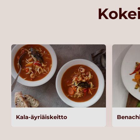
Kokei
Kala-äyriäiskeitto
Benachi