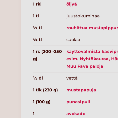
1 rkl
öljyä
1 tl
juustokuminaa
½ tl
rouhittua mustapippur
¼ tl
suolaa
1 rs (200 -250
käyttövalmista kasvipr
g)
esim. Nyhtökauraa, Här
Muu Fava paloja
½ dl
vettä
1 tlk (230 g)
mustapapuja
1 (100 g)
punasipuli
1
avokado