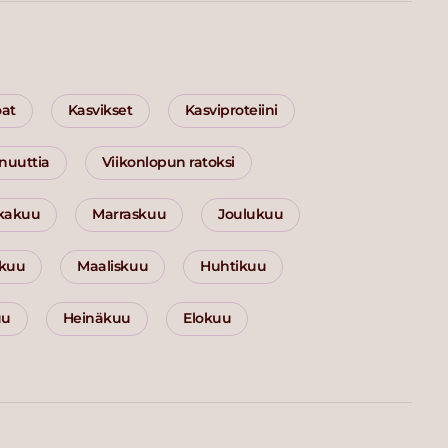
oat
Kasvikset
Kasviproteiini
inuuttia
Viikonlopun ratoksi
kakuu
Marraskuu
Joulukuu
kuu
Maaliskuu
Huhtikuu
uu
Heinäkuu
Elokuu