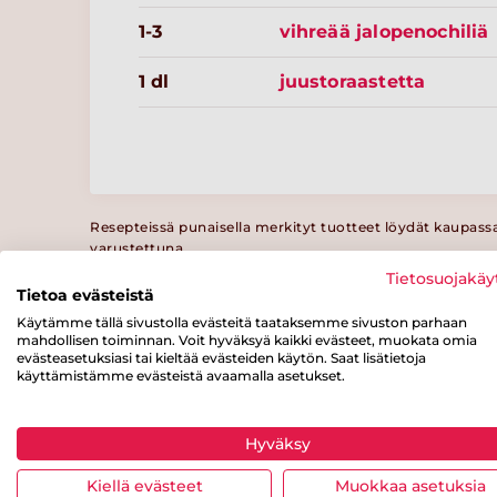
1-3
vihreää jalopenochiliä
1 dl
juustoraastetta
Resepteissä punaisella merkityt tuotteet löydät kaupass
varustettuna.
Tietosuojakäy
Tietoa evästeistä
Käytämme tällä sivustolla evästeitä taataksemme sivuston parhaan
mahdollisen toiminnan. Voit hyväksyä kaikki evästeet, muokata omia
evästeasetuksiasi tai kieltää evästeiden käytön. Saat lisätietoja
Ravintosisältö
/ 100 g
käyttämistämme evästeistä avaamalla asetukset.
Energiaa
Rasvaa
josta
Hyväksy
tyydyttynyttä
165 kcal
7 g
rasvaa
Kiellä evästeet
Muokkaa asetuksia
0.1 g