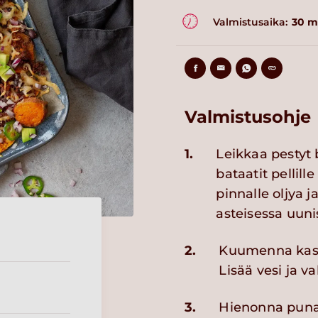
Valmistusaika:
30 m
Valmistusohje
1.
Leikkaa pestyt b
bataatit pellill
pinnalle oljya 
asteisessa uuni
2.
Kuumenna kasvi
Lisää vesi ja v
3.
Hienonna punasi