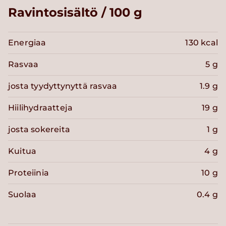
Ravintosisältö / 100 g
Energiaa
130 kcal
Rasvaa
5 g
josta tyydyttynyttä rasvaa
1.9 g
Hiilihydraatteja
19 g
josta sokereita
1 g
Kuitua
4 g
Proteiinia
10 g
Suolaa
0.4 g