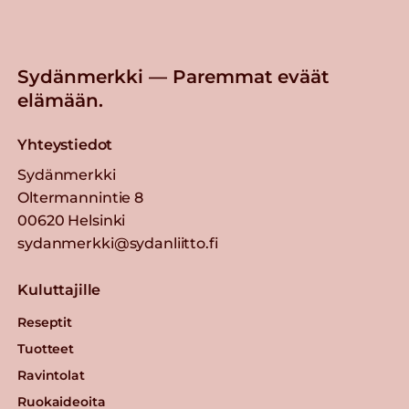
Sydänmerkki — Paremmat eväät
elämään.
Yhteystiedot
Sydänmerkki
Oltermannintie 8
00620 Helsinki
sydanmerkki@sydanliitto.fi
Kuluttajille
Reseptit
Tuotteet
Ravintolat
Ruokaideoita