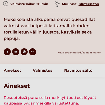
Valmistusaika:
20 min
Muunna:
Gluteeniton
Meksikolaista alkuperää olevat quesadillat
valmistuvat helposti laittamalla kahden
tortillaletun väliin juustoa, kasviksia sekä
papuja.
Kuva: Sydänmerkki / Elina Himanen
Ainekset
Valmistus
Ravintosisältö
Ainekset
Resepteissä punaisella merkityt tuotteet löydät
kaupassa Sydänmerkillä varustettuna.