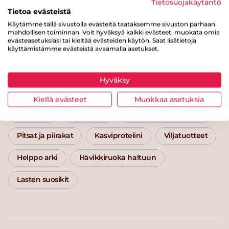
Tietosuojakäytäntö
Tietoa evästeistä
Käytämme tällä sivustolla evästeitä taataksemme sivuston parhaan
mahdollisen toiminnan. Voit hyväksyä kaikki evästeet, muokata omia
Juuresterriini
Graavi
evästeasetuksiasi tai kieltää evästeiden käytön. Saat lisätietoja
käyttämistämme evästeistä avaamalla asetukset.
Hyväksy
Kategoriat
Kiellä evästeet
Muokkaa asetuksia
Pääruoat
Pikaruoat
Suolaiset leivonnaiset
Pitsat ja piirakat
Kasviproteiini
Viljatuotteet
Helppo arki
Hävikkiruoka haltuun
Lasten suosikit