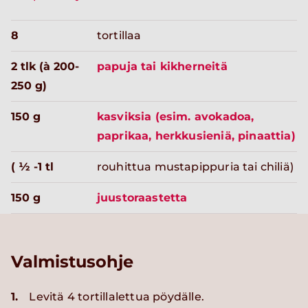
8
tortillaa
2 tlk (à 200-
papuja tai kikherneitä
250 g)
150 g
kasviksia (esim. avokadoa,
paprikaa, herkkusieniä, pinaattia)
( ½ -1 tl
rouhittua mustapippuria tai chiliä)
150 g
juustoraastetta
Valmistusohje
1.
Levitä 4 tortillalettua pöydälle.