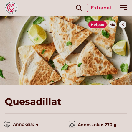
Extranet
Helppo
Mu
K
Quesadillat
Annoksia:
4
Annoskoko:
270 g