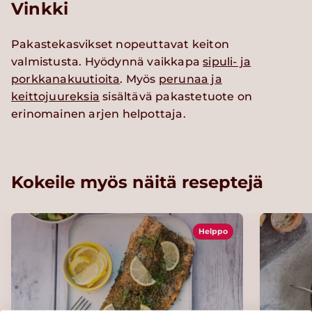
Vinkki
Pakastekasvikset nopeuttavat keiton
valmistusta. Hyödynnä vaikkapa
sipuli- ja
porkkanakuutioita
. Myös
perunaa ja
keittojuureksia
sisältävä pakastetuote on
erinomainen arjen helpottaja.
Kokeile myös näitä reseptejä
Helppo