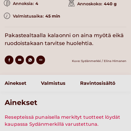
Annoksia:
4
Annoskoko:
440 g
Valmistusaika:
45 min
Pakastealtaalla kalaonni on aina myötä eikä
ruodoistakaan tarvitse huolehtia.
Kuva: Sydänmerkki / Elina Himanen
Ainekset
Valmistus
Ravintosisältö
Ainekset
Resepteissä punaisella merkityt tuotteet löydät
kaupassa Sydänmerkillä varustettuna.