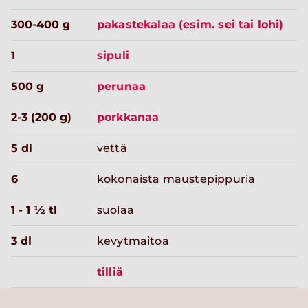
300-400 g
pakastekalaa (esim. sei tai lohi)
1
sipuli
500 g
perunaa
2-3 (200 g)
porkkanaa
5 dl
vettä
6
kokonaista maustepippuria
1 - 1 ½ tl
suolaa
3 dl
kevytmaitoa
tilliä