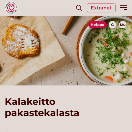
Extranet
Helppo
G
Mu
Kalakeitto
pakastekalasta