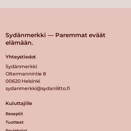
Sydänmerkki — Paremmat eväät
elämään.
Yhteystiedot
Sydänmerkki
Oltermannintie 8
00620 Helsinki
sydanmerkki@sydanliitto.fi
Kuluttajille
Reseptit
Tuotteet
Ravintolat