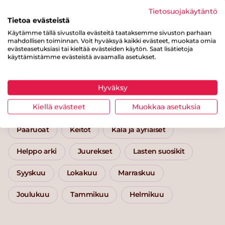
Tietosuojakäytäntö
Tietoa evästeistä
Käytämme tällä sivustolla evästeitä taataksemme sivuston parhaan
mahdollisen toiminnan. Voit hyväksyä kaikki evästeet, muokata omia
evästeasetuksiasi tai kieltää evästeiden käytön. Saat lisätietoja
Grillattu kala
Broile
käyttämistämme evästeistä avaamalla asetukset.
Hyväksy
Kategoriat
Kiellä evästeet
Muokkaa asetuksia
Pääruoat
Keitot
Kala ja äyriäiset
Helppo arki
Juurekset
Lasten suosikit
Syyskuu
Lokakuu
Marraskuu
Joulukuu
Tammikuu
Helmikuu