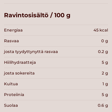
Ravintosisältö / 100 g
Energiaa
45 kcal
Rasvaa
0 g
josta tyydyttynyttä rasvaa
0.2 g
Hiilihydraatteja
5 g
josta sokereita
2 g
Kuitua
1 g
Proteiinia
5 g
Suolaa
0.6 g