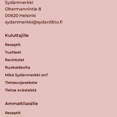
Sydänmerkki
Oltermannintie 8
00620 Helsinki
sydanmerkki@sydanliitto.fi
Kuluttajille
Reseptit
Tuotteet
Ravintolat
Ruokaideoita
Mikä Sydänmerkki on?
Tietosuojaseloste
Tietoa evästeistä
Ammattilaisille
Reseptit