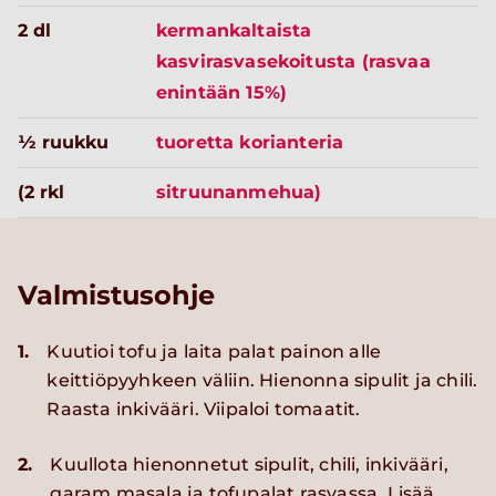
2 dl
kermankaltaista
kasvirasvasekoitusta (rasvaa
enintään 15%)
½ ruukku
tuoretta korianteria
(2 rkl
sitruunanmehua)
Valmistusohje
1.
Kuutioi tofu ja laita palat painon alle
keittiöpyyhkeen väliin. Hienonna sipulit ja chili.
Raasta inkivääri. Viipaloi tomaatit.
2.
Kuullota hienonnetut sipulit, chili, inkivääri,
garam masala ja tofupalat rasvassa. Lisää