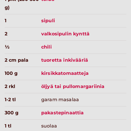
g)
1
sipuli
2
valkosipulin kynttä
½
chili
2 cm pala
tuoretta inkivääriä
100 g
kirsikkatomaatteja
2 rkl
öljyä tai pullomargariinia
1-2 tl
garam masalaa
300 g
pakastepinaattia
1 tl
suolaa