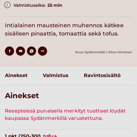
Valmistusaika:
25 min
Intialainen mausteinen muhennos kätkee
sisälleen pinaattia, tomaattia sekä tofua.
Kuva: Sydänmerkki / Elina Himanen
Ainekset
Valmistus
Ravintosisältö
Ainekset
Resepteissä punaisella merkityt tuotteet löydät
kaupassa Sydänmerkillä varustettuna.
1 pkt (250-300
tofua