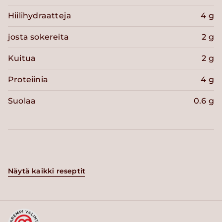
Hiilihydraatteja
4 g
josta sokereita
2 g
Kuitua
2 g
Proteiinia
4 g
Suolaa
0.6 g
Näytä kaikki reseptit