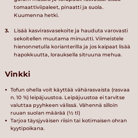
tomaattiviipaleet, pinaatti ja suola.
Kuumenna hetki.
3.
Lisää kasvirasvasekoite ja hauduta varovasti
sekoitellen muutama minuutti. Viimeistele
hienonnetulla korianterilla ja jos kaipaat lisää
hapokkuutta, lorauksella sitruuna mehua.
Vinkki
Tofun ohella voit käyttää vähärasvaista (rasvaa
n. 10 %) leipäjuustoa. Leipäjuustoa ei tarvitse
valuttaa pyyhkeen välissä. Vähennä silloin
ruuan suolan määrää (½ tl)
Tarjoa täysjyväisen riisin tai kotimaisen ohran
kyytipoikana.