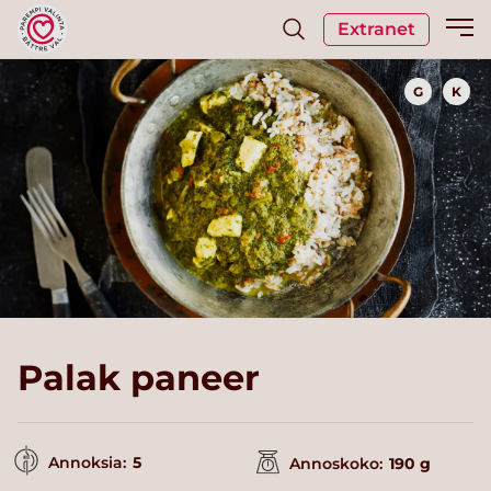
Extranet
G
K
Palak paneer
Annoksia:
5
Annoskoko:
190 g