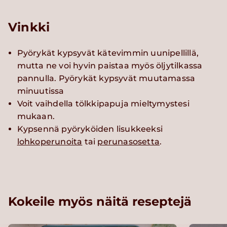
Vinkki
Pyörykät kypsyvät kätevimmin uunipellillä,
mutta ne voi hyvin paistaa myös öljytilkassa
pannulla. Pyörykät kypsyvät muutamassa
minuutissa
Voit vaihdella tölkkipapuja mieltymystesi
mukaan.
Kypsennä pyöryköiden lisukkeeksi
lohkoperunoita
tai
perunasosetta
.
Kokeile myös näitä reseptejä