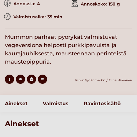
Annoksia:
4
Annoskoko:
150 g
Valmistusaika:
35 min
Mummon parhaat pyörykät valmistuvat
vegeversiona helposti purkkipavuista ja
kaurajauhiksesta, mausteenaan perinteistä
maustepippuria.
Kuva: Sydänmerkki / Elina Himanen
Ainekset
Valmistus
Ravintosisältö
Ainekset