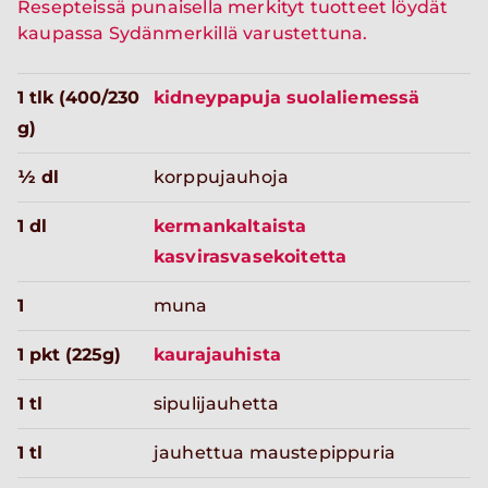
Resepteissä punaisella merkityt tuotteet löydät
kaupassa Sydänmerkillä varustettuna.
1 tlk (400/230
kidneypapuja suolaliemessä
g)
½ dl
korppujauhoja
1 dl
kermankaltaista
kasvirasvasekoitetta
1
muna
1 pkt (225g)
kaurajauhista
1 tl
sipulijauhetta
1 tl
jauhettua maustepippuria