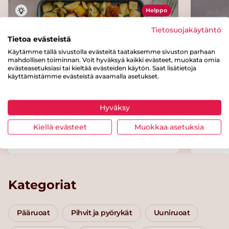
Helppo
Tietosuojakäytäntö
Tietoa evästeistä
Käytämme tällä sivustolla evästeitä taataksemme sivuston parhaan
mahdollisen toiminnan. Voit hyväksyä kaikki evästeet, muokata omia
evästeasetuksiasi tai kieltää evästeiden käytön. Saat lisätietoja
käyttämistämme evästeistä avaamalla asetukset.
Hyväksy
Kalapyörykkäpelti
Helpp
Kiellä evästeet
Muokkaa asetuksia
Kategoriat
Pääruoat
Pihvit ja pyörykät
Uuniruoat