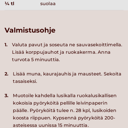
¼ tl
suolaa
Valmistusohje
1.
Valuta pavut ja soseuta ne sauvasekoittimella.
Lisää korppujauhot ja ruokakerma. Anna
turvota 5 minuuttia.
2.
Lisää muna, kaurajauhis ja mausteet. Sekoita
tasaiseksi.
3.
Muotoile kahdella lusikalla ruokalusikallisen
kokoisia pyöryköitä pellille leivinpaperin
päälle. Pyöryköitä tulee n. 28 kpl, lusikoiden
koosta riippuen. Kypsennä pyöryköitä 200-
asteisessa uunissa 15 minuuttia.