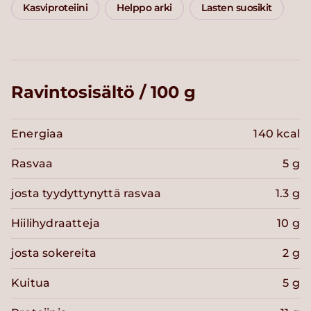
Kasviproteiini
Helppo arki
Lasten suosikit
Ravintosisältö / 100 g
Energiaa
140 kcal
Rasvaa
5 g
josta tyydyttynyttä rasvaa
1.3 g
Hiilihydraatteja
10 g
josta sokereita
2 g
Kuitua
5 g