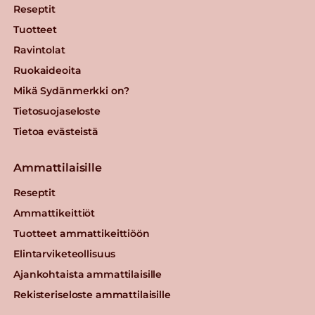
Reseptit
Tuotteet
Ravintolat
Ruokaideoita
Mikä Sydänmerkki on?
Tietosuojaseloste
Tietoa evästeistä
Ammattilaisille
Reseptit
Ammattikeittiöt
Tuotteet ammattikeittiöön
Elintarviketeollisuus
Ajankohtaista ammattilaisille
Rekisteriseloste ammattilaisille