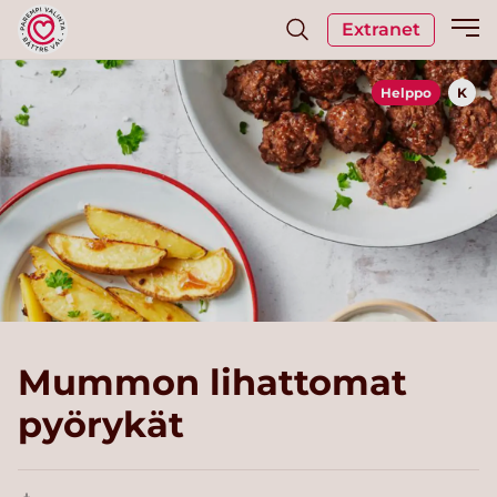
Extranet
Helppo
K
Mummon lihattomat
pyörykät