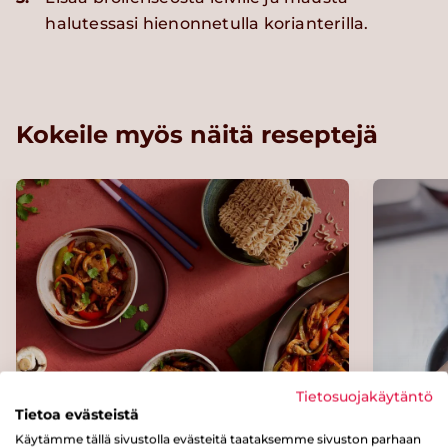
halutessasi hienonnetulla korianterilla.
Kokeile myös näitä reseptejä
Tietosuojakäytäntö
Tietoa evästeistä
Possua
Marjaj
Käytämme tällä sivustolla evästeitä taataksemme sivuston parhaan