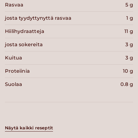
Rasvaa
5 g
josta tyydyttynyttä rasvaa
1 g
Hiilihydraatteja
11 g
josta sokereita
3 g
Kuitua
3 g
Proteiinia
10 g
Suolaa
0.8 g
Näytä kaikki reseptit