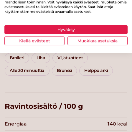
hapanimeläkastikkeessa
mahdollisen toiminnan. Voit hyväksyä kaikki evästeet, muokata omia
evästeasetuksiasi tai kieltää evästeiden käytön. Saat lisätietoja
käyttämistämme evästeistä avaamalla asetukset.
Kategoriat
Hyväksy
Kiellä evästeet
Muokkaa asetuksia
Pääruoat
Pikaruoat
Välipalat ja jälkiruoat
Broileri
Liha
Viljatuotteet
Alle 30 minuuttia
Brunssi
Helppo arki
Ravintosisältö / 100 g
Energiaa
140 kcal