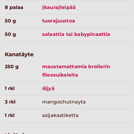
8 palaa
(kaura)leipää
50 g
tuorejuustoa
50 g
salaattia tai babypinaattia
Kanatäyte
250 g
maustamattomia broilerin
fileesuikaleita
1 rkl
öljyä
3 rkl
mangochutneyta
1 rkl
soijakastiketta