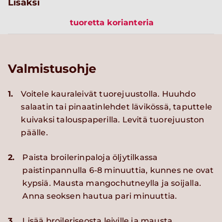
Lisäksi
tuoretta korianteria
Valmistusohje
1.
Voitele kauraleivät tuorejuustolla. Huuhdo
salaatin tai pinaatinlehdet lävikössä, taputtele
kuivaksi talouspaperilla. Levitä tuorejuuston
päälle.
2.
Paista broilerinpaloja öljytilkassa
paistinpannulla 6-8 minuuttia, kunnes ne ovat
kypsiä. Mausta mangochutneylla ja soijalla.
Anna seoksen hautua pari minuuttia.
3.
Lisää broileriseosta leiville ja mausta