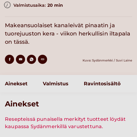
Valmistusaika:
20 min
Makeansuolaiset kanaleivät pinaatin ja
tuorejuuston kera - viikon herkullisin iltapala
on tässä.
Kuva: Sydänmerkki / Suvi Laine
Ainekset
Valmistus
Ravintosisältö
Ainekset
Resepteissä punaisella merkityt tuotteet löydät
kaupassa Sydänmerkillä varustettuna.