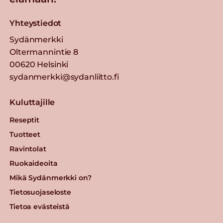
Yhteystiedot
Sydänmerkki
Oltermannintie 8
00620 Helsinki
sydanmerkki@sydanliitto.fi
Kuluttajille
Reseptit
Tuotteet
Ravintolat
Ruokaideoita
Mikä Sydänmerkki on?
Tietosuojaseloste
Tietoa evästeistä