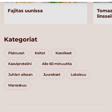
Fajitas uunissa
Tomaat
linssei
Kategoriat
Pääruoat
Keitot
Kasvikset
Kasviproteiini
Alle 60 minuuttia
Juhlan aikaan
Juurekset
Lokakuu
Marraskuu