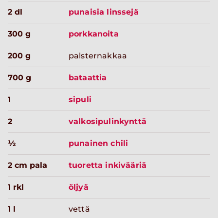
2 dl
punaisia linssejä
300 g
porkkanoita
200 g
palsternakkaa
700 g
bataattia
1
sipuli
2
valkosipulinkynttä
½
punainen chili
2 cm pala
tuoretta inkivääriä
1 rkl
öljyä
1 l
vettä