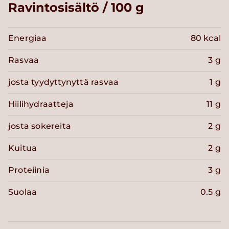
Ravintosisältö / 100 g
Energiaa
80 kcal
Rasvaa
3 g
josta tyydyttynyttä rasvaa
1 g
Hiilihydraatteja
11 g
josta sokereita
2 g
Kuitua
2 g
Proteiinia
3 g
Suolaa
0.5 g