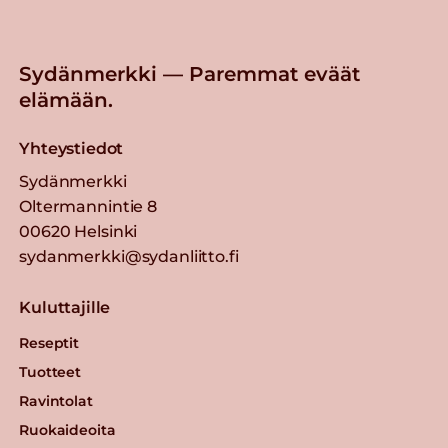
Sydänmerkki — Paremmat eväät
elämään.
Yhteystiedot
Sydänmerkki
Oltermannintie 8
00620 Helsinki
sydanmerkki@sydanliitto.fi
Kuluttajille
Reseptit
Tuotteet
Ravintolat
Ruokaideoita