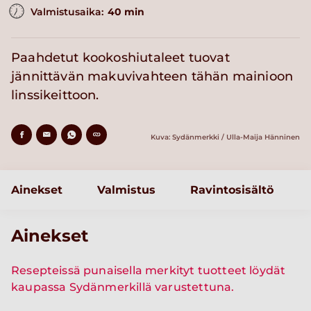
Valmistusaika:
40 min
Paahdetut kookoshiutaleet tuovat
jännittävän makuvivahteen tähän mainioon
linssikeittoon.
Kuva: Sydänmerkki / Ulla-Maija Hänninen
Ainekset
Valmistus
Ravintosisältö
Ainekset
Resepteissä punaisella merkityt tuotteet löydät
kaupassa Sydänmerkillä varustettuna.