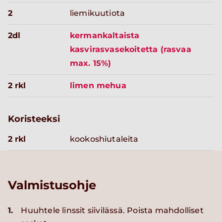
2
liemikuutiota
2dl
kermankaltaista
kasvirasvasekoitetta (rasvaa
max. 15%)
2 rkl
limen mehua
Koristeeksi
2 rkl
kookoshiutaleita
Valmistusohje
1.
Huuhtele linssit siivilässä. Poista mahdolliset