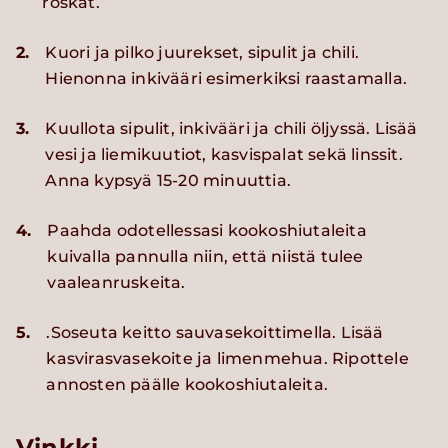
roskat.
2.
Kuori ja pilko juurekset, sipulit ja chili.
Hienonna inkivääri esimerkiksi raastamalla.
3.
Kuullota sipulit, inkivääri ja chili öljyssä. Lisää
vesi ja liemikuutiot, kasvispalat sekä linssit.
Anna kypsyä 15-20 minuuttia.
4.
Paahda odotellessasi kookoshiutaleita
kuivalla pannulla niin, että niistä tulee
vaaleanruskeita.
5.
.Soseuta keitto sauvasekoittimella. Lisää
kasvirasvasekoite ja limenmehua. Ripottele
annosten päälle kookoshiutaleita.
Vinkki