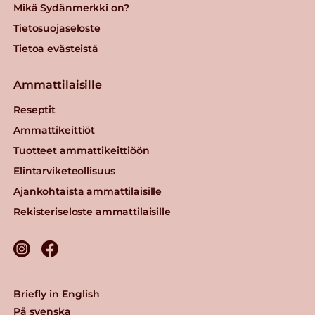
Mikä Sydänmerkki on?
Tietosuojaseloste
Tietoa evästeistä
Ammattilaisille
Reseptit
Ammattikeittiöt
Tuotteet ammattikeittiöön
Elintarviketeollisuus
Ajankohtaista ammattilaisille
Rekisteriseloste ammattilaisille
Briefly in English
På svenska