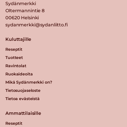
Sydänmerkki
Oltermannintie 8
00620 Helsinki
sydanmerkki@sydanliitto.fi
Kuluttajille
Reseptit
Tuotteet
Ravintolat
Ruokaideoita
Mikä Sydänmerkki on?
Tietosuojaseloste
Tietoa evästeistä
Ammattilaisille
Reseptit