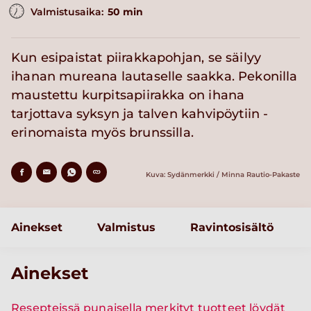
Valmistusaika:
50 min
Kun esipaistat piirakkapohjan, se säilyy
ihanan mureana lautaselle saakka. Pekonilla
maustettu kurpitsapiirakka on ihana
tarjottava syksyn ja talven kahvipöytiin -
erinomaista myös brunssilla.
Kuva: Sydänmerkki / Minna Rautio-Pakaste
Ainekset
Valmistus
Ravintosisältö
Ainekset
Resepteissä punaisella merkityt tuotteet löydät