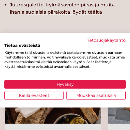
Juuresgalette, kylmäsavulohipiiras ja muita
ihania
suolaisia piirakoita löydät täältä
Tietosuojakäytäntö
Kokeile myös näitä reseptejä
Tietoa evästeistä
Käytämme tällä sivustolla evästeitä taataksemme sivuston parhaan
mahdollisen toiminnan. Voit hyväksyä kaikki evästeet, muokata omia
evästeasetuksiasi tai kieltää evästeiden käytön. Saat lisätietoja
käyttämistämme evästeistä avaamalla asetukset.
Hyväksy
Kiellä evästeet
Muokkaa asetuksia