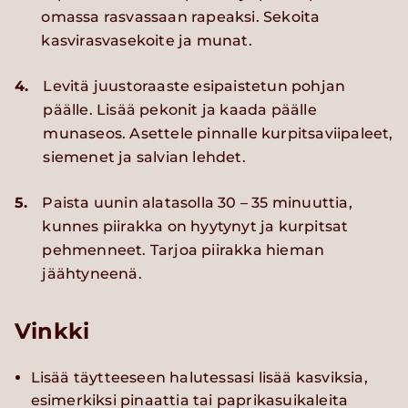
omassa rasvassaan rapeaksi. Sekoita
kasvirasvasekoite ja munat.
4.
Levitä juustoraaste esipaistetun pohjan
päälle. Lisää pekonit ja kaada päälle
munaseos. Asettele pinnalle kurpitsaviipaleet,
siemenet ja salvian lehdet.
5.
Paista uunin alatasolla 30 – 35 minuuttia,
kunnes piirakka on hyytynyt ja kurpitsat
pehmenneet. Tarjoa piirakka hieman
jäähtyneenä.
Vinkki
Lisää täytteeseen halutessasi lisää kasviksia,
esimerkiksi pinaattia tai paprikasuikaleita