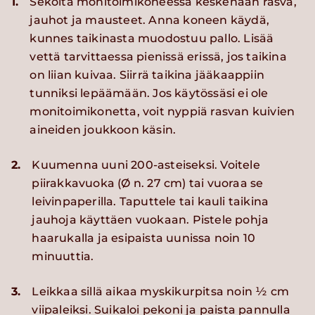
1.
Sekoita monitoimikoneessa keskenään rasva,
jauhot ja mausteet. Anna koneen käydä,
kunnes taikinasta muodostuu pallo. Lisää
vettä tarvittaessa pienissä erissä, jos taikina
on liian kuivaa. Siirrä taikina jääkaappiin
tunniksi lepäämään. Jos käytössäsi ei ole
monitoimikonetta, voit nyppiä rasvan kuivien
aineiden joukkoon käsin.
2.
Kuumenna uuni 200-asteiseksi. Voitele
piirakkavuoka (Ø n. 27 cm) tai vuoraa se
leivinpaperilla. Taputtele tai kauli taikina
jauhoja käyttäen vuokaan. Pistele pohja
haarukalla ja esipaista uunissa noin 10
minuuttia.
3.
Leikkaa sillä aikaa myskikurpitsa noin ½ cm
viipaleiksi. Suikaloi pekoni ja paista pannulla