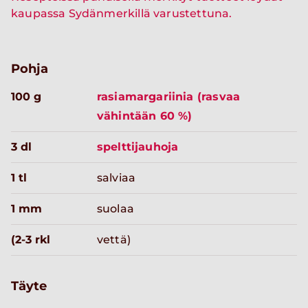
kaupassa Sydänmerkillä varustettuna.
Pohja
100 g
rasiamargariinia (rasvaa
vähintään 60 %)
3 dl
spelttijauhoja
1 tl
salviaa
1 mm
suolaa
(2-3 rkl
vettä)
Täyte