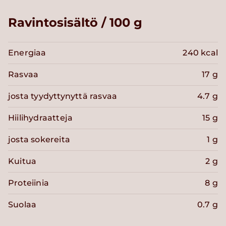
Ravintosisältö / 100 g
Energiaa
240 kcal
Rasvaa
17 g
josta tyydyttynyttä rasvaa
4.7 g
Hiilihydraatteja
15 g
josta sokereita
1 g
Kuitua
2 g
Proteiinia
8 g
Suolaa
0.7 g