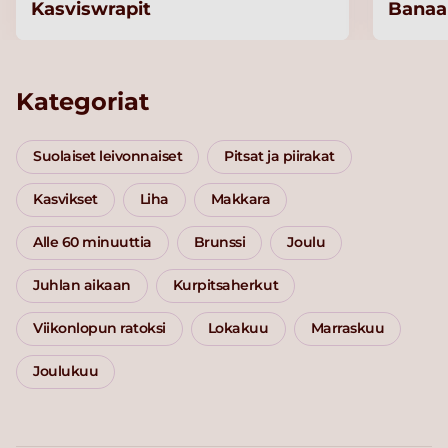
Kasviswrapit
Banaan
Kategoriat
Suolaiset leivonnaiset
Pitsat ja piirakat
Kasvikset
Liha
Makkara
Alle 60 minuuttia
Brunssi
Joulu
Juhlan aikaan
Kurpitsaherkut
Viikonlopun ratoksi
Lokakuu
Marraskuu
Joulukuu