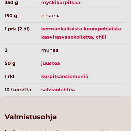
350 g
myskikurpitsaa
150 g
pekonia
1 prk (2 dl)
kermankaltaista kaurapohjaista
kasvirasvasekoitetta, chili
2
munaa
50 g
juustoa
1 rkl
kurpitsansiemeniä
10 tuoretta
salvianlehteä
Valmistusohje