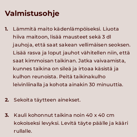
Valmistusohje
1.
Lämmitä maito kädenlämpöiseksi. Liuota
hiiva maitoon, lisää mausteet sekä 3 dl
jauhoja, että saat sakean vellimäisen seoksen.
Lisää rasva ja loput jauhot vähitellen niin, että
saat kimmoisan taikinan. Jatka vaivaamista,
kunnes taikina on sileä ja irtoaa käsistä ja
kulhon reunoista. Peitä taikinakulho
leivinliinalla ja kohota ainakin 30 minuuttia.
2.
Sekoita täytteen ainekset.
3.
Kauli kohonnut taikina noin 40 x 40 cm
kokoiseksi levyksi. Levitä täyte päälle ja kääri
rullalle.