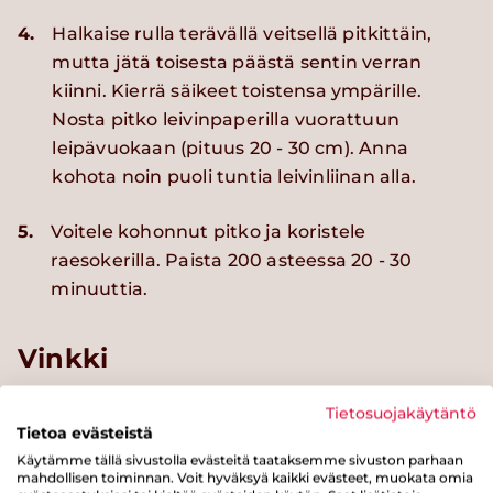
4.
Halkaise rulla terävällä veitsellä pitkittäin,
mutta jätä toisesta päästä sentin verran
kiinni. Kierrä säikeet toistensa ympärille.
Nosta pitko leivinpaperilla vuorattuun
leipävuokaan (pituus 20 - 30 cm). Anna
kohota noin puoli tuntia leivinliinan alla.
5.
Voitele kohonnut pitko ja koristele
raesokerilla. Paista 200 asteessa 20 - 30
minuuttia.
Vinkki
Tietosuojakäytäntö
Kokeile kierrepitkoa myös
kookos-
Tietoa evästeistä
valkosuklaatäytteellä
Käytämme tällä sivustolla evästeitä taataksemme sivuston parhaan
mahdollisen toiminnan. Voit hyväksyä kaikki evästeet, muokata omia