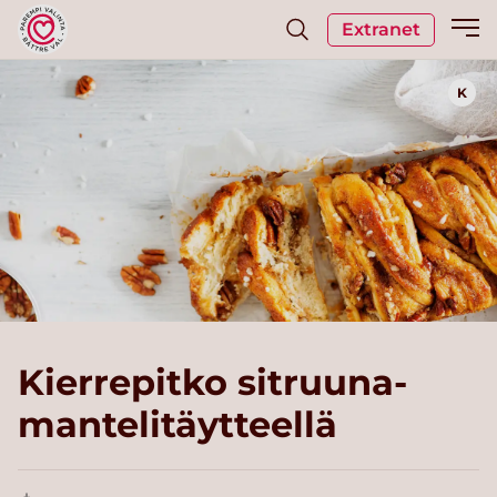
Extranet
K
Kierrepitko sitruuna-
mantelitäytteellä