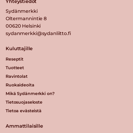
Yhteystiedot
Sydänmerkki
Oltermannintie 8
00620 Helsinki
sydanmerkki@sydanliitto.fi
Kuluttajille
Reseptit
Tuotteet
Ravintolat
Ruokaideoita
Mikä Sydänmerkki on?
Tietosuojaseloste
Tietoa evästeistä
Ammattilaisille