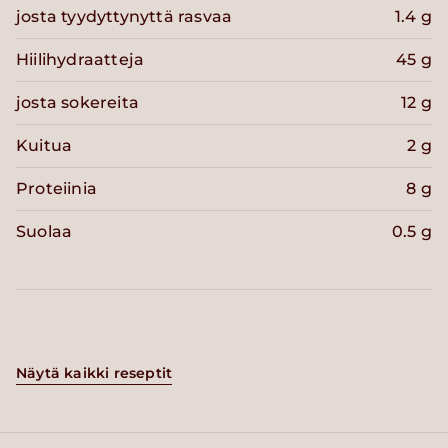
josta tyydyttynyttä rasvaa
1.4 g
Hiilihydraatteja
45 g
josta sokereita
12 g
Kuitua
2 g
Proteiinia
8 g
Suolaa
0.5 g
Näytä kaikki reseptit