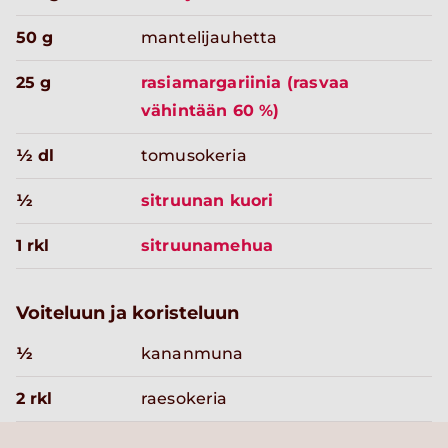
50 g
mantelijauhetta
25 g
rasiamargariinia (rasvaa
vähintään 60 %)
½ dl
tomusokeria
½
sitruunan kuori
1 rkl
sitruunamehua
Voiteluun ja koristeluun
½
kananmuna
2 rkl
raesokeria