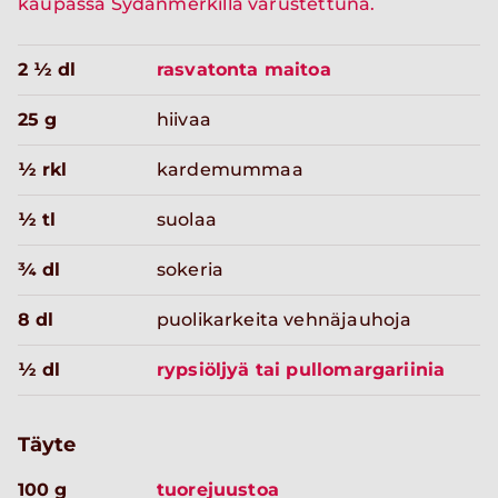
kaupassa Sydänmerkillä varustettuna.
2 ½ dl
rasvatonta maitoa
25 g
hiivaa
½ rkl
kardemummaa
½ tl
suolaa
¾ dl
sokeria
8 dl
puolikarkeita vehnäjauhoja
½ dl
rypsiöljyä tai pullomargariinia
Täyte
100 g
tuorejuustoa