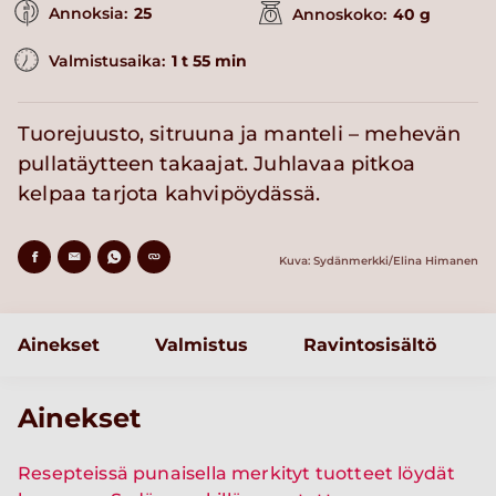
Annoksia:
25
Annoskoko:
40 g
Valmistusaika:
1 t 55 min
Tuorejuusto, sitruuna ja manteli – mehevän
pullatäytteen takaajat. Juhlavaa pitkoa
kelpaa tarjota kahvipöydässä.
Kuva: Sydänmerkki/Elina Himanen
Ainekset
Valmistus
Ravintosisältö
Ainekset
Resepteissä punaisella merkityt tuotteet löydät