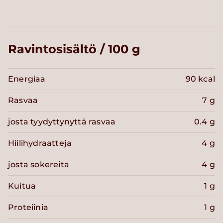
Ravintosisältö / 100 g
Energiaa
90 kcal
Rasvaa
7 g
josta tyydyttynyttä rasvaa
0.4 g
Hiilihydraatteja
4 g
josta sokereita
4 g
Kuitua
1 g
Proteiinia
1 g