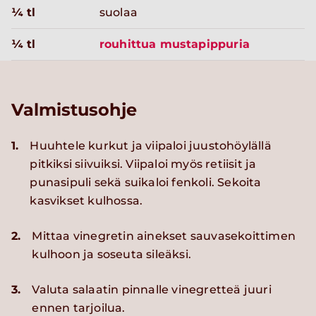
¼ tl
suolaa
¼ tl
rouhittua mustapippuria
Valmistusohje
1.
Huuhtele kurkut ja viipaloi juustohöylällä
pitkiksi siivuiksi. Viipaloi myös retiisit ja
punasipuli sekä suikaloi fenkoli. Sekoita
kasvikset kulhossa.
2.
Mittaa vinegretin ainekset sauvasekoittimen
kulhoon ja soseuta sileäksi.
3.
Valuta salaatin pinnalle vinegretteä juuri
ennen tarjoilua.