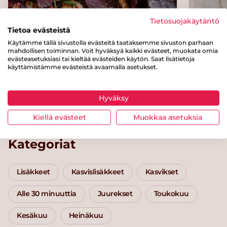
Tietosuojakäytäntö
Tietoa evästeistä
Käytämme tällä sivustolla evästeitä taataksemme sivuston parhaan
mahdollisen toiminnan. Voit hyväksyä kaikki evästeet, muokata omia
evästeasetuksiasi tai kieltää evästeiden käytön. Saat lisätietoja
käyttämistämme evästeistä avaamalla asetukset.
Paahdetut juurekset
Hassel
yrttip
Hyväksy
Kiellä evästeet
Muokkaa asetuksia
Kategoriat
Lisäkkeet
Kasvislisäkkeet
Kasvikset
Alle 30 minuuttia
Juurekset
Toukokuu
Kesäkuu
Heinäkuu