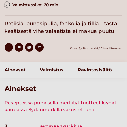
Valmistusaika:
20 min
Retiisiä, punasipulia, fenkolia ja tilliä - tästä
kesäisestä vihersalaatista ei makua puutu!
Kuva: Sydänmerkki / Elina Himanen
Ainekset
Valmistus
Ravintosisältö
Ainekset
Resepteissä punaisella merkityt tuotteet löydät
kaupassa Sydänmerkillä varustettuna.
3
avomaankurkkua