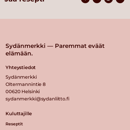
Sydänmerkki — Paremmat eväät
elämään.
Yhteystiedot
Sydänmerkki
Oltermannintie 8
00620 Helsinki
sydanmerkki@sydanliitto.fi
Kuluttajille
Reseptit