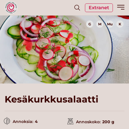
Extranet
G
M
Mu
K
Kesäkurkkusalaatti
Annoksia:
4
Annoskoko:
200 g