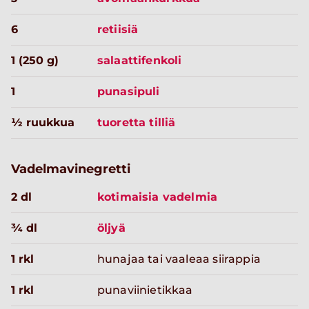
6
retiisiä
1 (250 g)
salaattifenkoli
1
punasipuli
½ ruukkua
tuoretta tilliä
Vadelmavinegretti
2 dl
kotimaisia vadelmia
¾ dl
öljyä
1 rkl
hunajaa tai vaaleaa siirappia
1 rkl
punaviinietikkaa