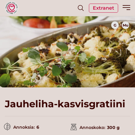
Extranet
G
Mu
Jauheliha-kasvisgratiini
Annoksia:
6
Annoskoko:
300 g