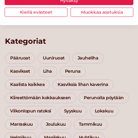
Hyväksy
Paimenenpiiras kasvisversiona
Possur
juurek
Kiellä evästeet
Muokkaa asetuksia
Kategoriat
Pääruoat
Uuniruoat
Jauheliha
Kasvikset
Liha
Peruna
Kaalista kaikkea
Kasviksia lihan kaverina
Kiireettömään kokkaukseen
Perunoita pöytään
Viikonlopun ratoksi
Syyskuu
Lokakuu
Marraskuu
Joulukuu
Tammikuu
Helmikuu
Maaliskuu
Huhtikuu