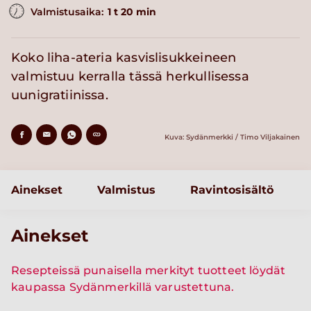
Valmistusaika:
1 t 20 min
Koko liha-ateria kasvislisukkeineen
valmistuu kerralla tässä herkullisessa
uunigratiinissa.
Kuva: Sydänmerkki / Timo Viljakainen
Ainekset
Valmistus
Ravintosisältö
Ainekset
Resepteissä punaisella merkityt tuotteet löydät
kaupassa Sydänmerkillä varustettuna.