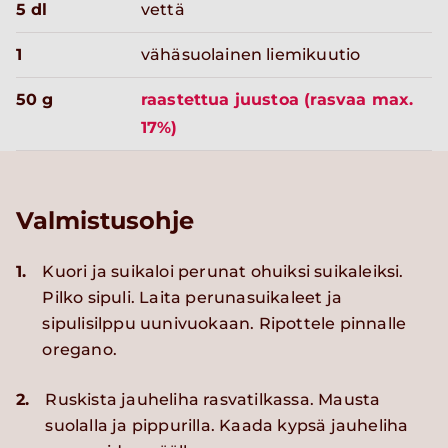
5 dl
vettä
1
vähäsuolainen liemikuutio
50 g
raastettua juustoa (rasvaa max.
17%)
Valmistusohje
1.
Kuori ja suikaloi perunat ohuiksi suikaleiksi.
Pilko sipuli. Laita perunasuikaleet ja
sipulisilppu uunivuokaan. Ripottele pinnalle
oregano.
2.
Ruskista jauheliha rasvatilkassa. Mausta
suolalla ja pippurilla. Kaada kypsä jauheliha