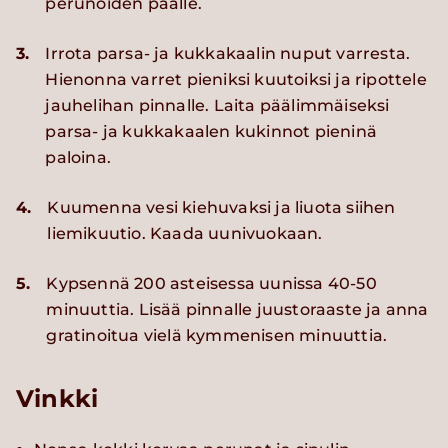
perunoiden päälle.
3.
Irrota parsa- ja kukkakaalin nuput varresta.
Hienonna varret pieniksi kuutoiksi ja ripottele
jauhelihan pinnalle. Laita päälimmäiseksi
parsa- ja kukkakaalen kukinnot pieninä
paloina.
4.
Kuumenna vesi kiehuvaksi ja liuota siihen
liemikuutio. Kaada uunivuokaan.
5.
Kypsennä 200 asteisessa uunissa 40-50
minuuttia. Lisää pinnalle juustoraaste ja anna
gratinoitua vielä kymmenisen minuuttia.
Vinkki