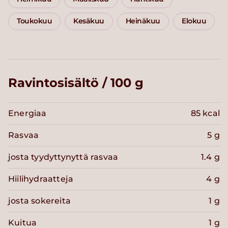
Toukokuu
Kesäkuu
Heinäkuu
Elokuu
Ravintosisältö / 100 g
Energiaa
85 kcal
Rasvaa
5 g
josta tyydyttynyttä rasvaa
1.4 g
Hiilihydraatteja
4 g
josta sokereita
1 g
Kuitua
1 g