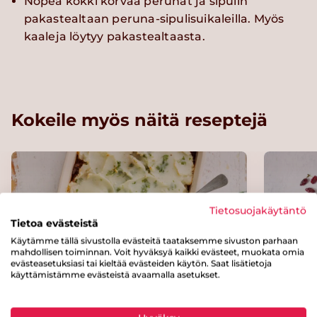
Nopea kokki korvaa perunat ja sipulin
pakastealtaan peruna-sipulisuikaleilla. Myös
kaaleja löytyy pakastealtaasta.
Kokeile myös näitä reseptejä
Tietosuojakäytäntö
Tietoa evästeistä
Käytämme tällä sivustolla evästeitä taataksemme sivuston parhaan
mahdollisen toiminnan. Voit hyväksyä kaikki evästeet, muokata omia
evästeasetuksiasi tai kieltää evästeiden käytön. Saat lisätietoja
käyttämistämme evästeistä avaamalla asetukset.