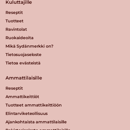
Kuluttajille
Reseptit
Tuotteet
Ravintolat
Ruokaideoita
Mikä Sydänmerkki on?
Tietosuojaseloste
Tietoa evästeistä
Ammattilaisille
Reseptit
Ammattikeittiöt
Tuotteet ammattikeittiöön
Elintarviketeollisuus
Ajankohtaista ammattilaisille