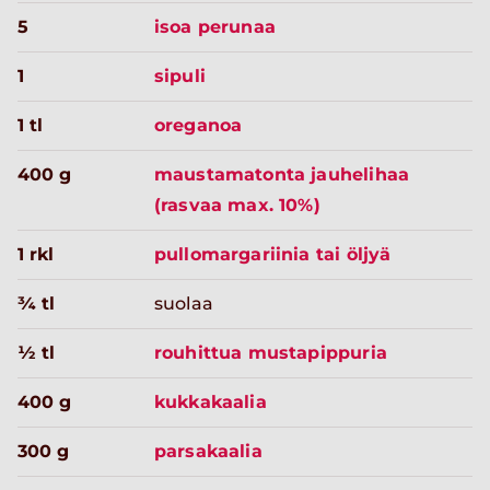
5
isoa perunaa
1
sipuli
1 tl
oreganoa
400 g
maustamatonta jauhelihaa
(rasvaa max. 10%)
1 rkl
pullomargariinia tai öljyä
¾ tl
suolaa
½ tl
rouhittua mustapippuria
400 g
kukkakaalia
300 g
parsakaalia