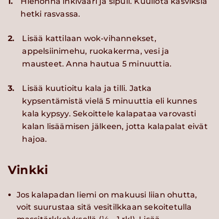
1.
Hienonna inkivääri ja sipuli. Kuullota kasviksia
hetki rasvassa.
2.
Lisää kattilaan wok-vihannekset,
appelsiinimehu, ruokakerma, vesi ja
mausteet. Anna hautua 5 minuuttia.
3.
Lisää kuutioitu kala ja tilli. Jatka
kypsentämistä vielä 5 minuuttia eli kunnes
kala kypsyy. Sekoittele kalapataa varovasti
kalan lisäämisen jälkeen, jotta kalapalat eivät
hajoa.
Vinkki
Jos kalapadan liemi on makuusi liian ohutta,
voit suurustaa sitä vesitilkkaan sekoitetulla