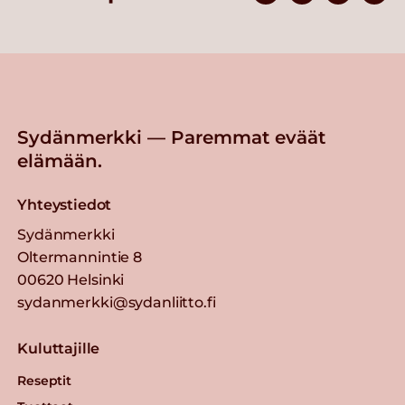
Sydänmerkki — Paremmat eväät
elämään.
Yhteystiedot
Sydänmerkki
Oltermannintie 8
00620 Helsinki
sydanmerkki@sydanliitto.fi
Kuluttajille
Reseptit