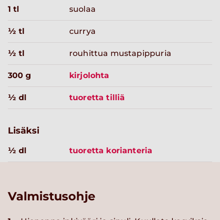
1 tl
suolaa
½ tl
currya
½ tl
rouhittua mustapippuria
300 g
kirjolohta
½ dl
tuoretta tilliä
Lisäksi
½ dl
tuoretta korianteria
Valmistusohje