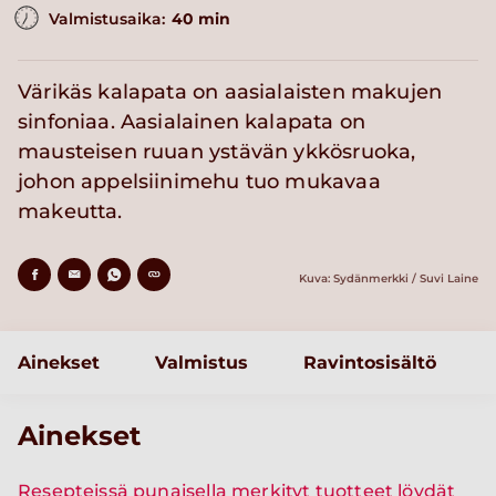
Valmistusaika:
40 min
Värikäs kalapata on aasialaisten makujen
sinfoniaa. Aasialainen kalapata on
mausteisen ruuan ystävän ykkösruoka,
johon appelsiinimehu tuo mukavaa
makeutta.
Kuva: Sydänmerkki / Suvi Laine
Ainekset
Valmistus
Ravintosisältö
Ainekset
Resepteissä punaisella merkityt tuotteet löydät