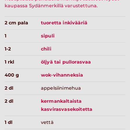
kaupassa Sydänmerkillä varustettuna.
2 cm pala
tuoretta inkivääriä
1
sipuli
1-2
chili
1 rkl
öljyä tai pullorasvaa
400 g
wok-vihanneksia
2 dl
appelsiinimehua
2 dl
kermankaltaista
kasvirasvasekoitetta
1 dl
vettä