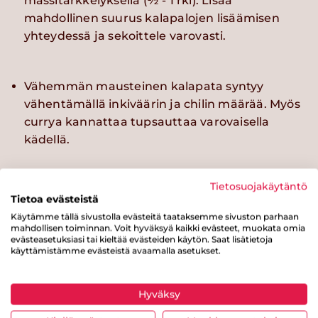
massitärkkelyksellä (½ - 1 rkl). Lisää
mahdollinen suurus kalapalojen lisäämisen
yhteydessä ja sekoittele varovasti.
Vähemmän mausteinen kalapata syntyy
vähentämällä inkiväärin ja chilin määrää. Myös
currya kannattaa tupsauttaa varovaisella
kädellä.
Tietosuojakäytäntö
Tietoa evästeistä
Käytämme tällä sivustolla evästeitä taataksemme sivuston parhaan
Kokeile myös näitä reseptejä
mahdollisen toiminnan. Voit hyväksyä kaikki evästeet, muokata omia
evästeasetuksiasi tai kieltää evästeiden käytön. Saat lisätietoja
käyttämistämme evästeistä avaamalla asetukset.
Hyväksy