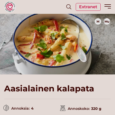
Extranet
M
Mu
Aasialainen kalapata
Annoksia:
4
Annoskoko:
320 g