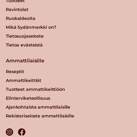
Tuotteet
Ravintolat
Ruokaideoita
Mikä Sydänmerkki on?
Tietosuojaseloste
Tietoa evästeistä
Ammattilaisille
Reseptit
Ammattikeittiöt
Tuotteet ammattikeittiöön
Elintarviketeollisuus
Ajankohtaista ammattilaisille
Rekisteriseloste ammattilaisille