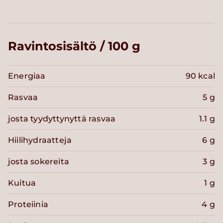
Ravintosisältö / 100 g
Energiaa
90 kcal
Rasvaa
5 g
josta tyydyttynyttä rasvaa
1.1 g
Hiilihydraatteja
6 g
josta sokereita
3 g
Kuitua
1 g
Proteiinia
4 g