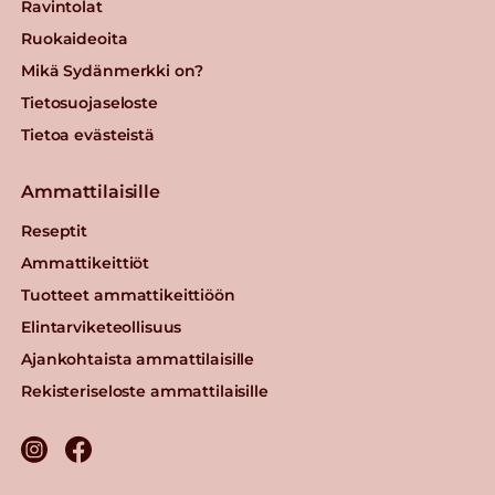
Ravintolat
Ruokaideoita
Torino Tricolori Simpukka
Mikä Sydänmerkki on?
Pasta
Tietosuojaseloste
Lue lisää
Tietoa evästeistä
Ammattilaisille
Torino Täysjyvä
Cappellipasta
Reseptit
Lue lisää
Ammattikeittiöt
Tuotteet ammattikeittiöön
Elintarviketeollisuus
Ajankohtaista ammattilaisille
Rekisteriseloste ammattilaisille