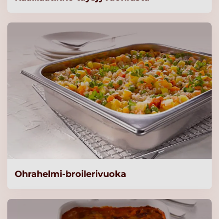
Benecol® Kevyt
Kasvirasvalevite 35 %
Lue lisää
Benecol® Laktoositon
kasvirasvalevite 59%
Lue lisää
Nalle Neljän Viljan
Täysjyvähiutale
Lue lisää
Ohrahelmi-broilerivuoka
Nalle Ohra Täysjyvähiutale
Lue lisää