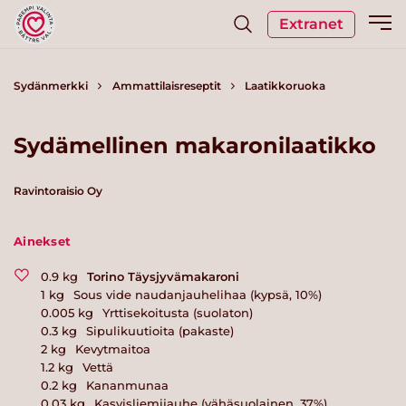
Extranet
Sydänmerkki
Ammattilaisreseptit
Laatikkoruoka
Sydämellinen makaronilaatikko
Ravintoraisio Oy
Ainekset
0.9
kg
Torino Täysjyvämakaroni
1
kg
Sous vide naudanjauhelihaa (kypsä, 10%)
0.005
kg
Yrttisekoitusta (suolaton)
0.3
kg
Sipulikuutioita (pakaste)
2
kg
Kevytmaitoa
1.2
kg
Vettä
0.2
kg
Kananmunaa
0.03
kg
Kasvisliemijauhe (vähäsuolainen, 37%)