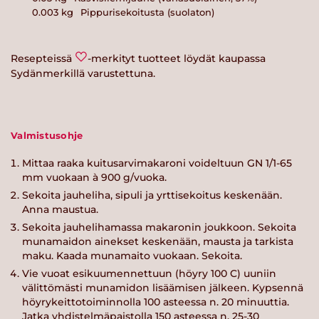
0.003
kg
Pippurisekoitusta (suolaton)
Resepteissä
-merkityt tuotteet löydät kaupassa
Sydänmerkillä varustettuna.
Valmistusohje
Mittaa raaka kuitusarvimakaroni voideltuun GN 1/1-65
mm vuokaan à 900 g/vuoka.
Sekoita jauheliha, sipuli ja yrttisekoitus keskenään.
Anna maustua.
Sekoita jauhelihamassa makaronin joukkoon. Sekoita
munamaidon ainekset keskenään, mausta ja tarkista
maku. Kaada munamaito vuokaan. Sekoita.
Vie vuoat esikuumennettuun (höyry 100 C) uuniin
välittömästi munamidon lisäämisen jälkeen. Kypsennä
höyrykeittotoiminnolla 100 asteessa n. 20 minuuttia.
Jatka yhdistelmäpaistolla 150 asteessa n. 25-30