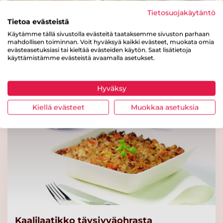
Torino Täysjyväpenne Pasta
Tietosuojakäytäntö
Tietoa evästeistä
Lue lisää
Käytämme tällä sivustolla evästeitä taataksemme sivuston parhaan
Broileri-makaronipaistos
mahdollisen toiminnan. Voit hyväksyä kaikki evästeet, muokata omia
evästeasetuksiasi tai kieltää evästeiden käytön. Saat lisätietoja
käyttämistämme evästeistä avaamalla asetukset.
Elovena Pieni Kauralitiste
Lue lisää
Hyväksy
Kiellä evästeet
Muokkaa asetuksia
Torino Tumma Kierrepasta
Lue lisää
Benecol® Oliivi
Kasvirasvalevite 55
Lue lisää
Kaalilaatikko täysjyväohrasta