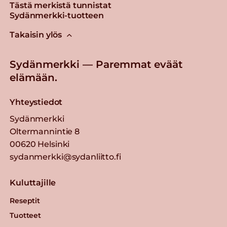
Tästä merkistä tunnistat
Sydänmerkki-tuotteen
Torino Täysjyväohra
Takaisin ylös
Lue lisää
Sydänmerkki — Paremmat eväät
elämään.
Nalle Tumma Mannasuurimo
Yhteystiedot
Lue lisää
Sydänmerkki
Oltermannintie 8
Elovena Kauralese
00620 Helsinki
sydanmerkki@sydanliitto.fi
Lue lisää
Kuluttajille
Elovena Kauralese
Reseptit
Tuotteet
Lue lisää