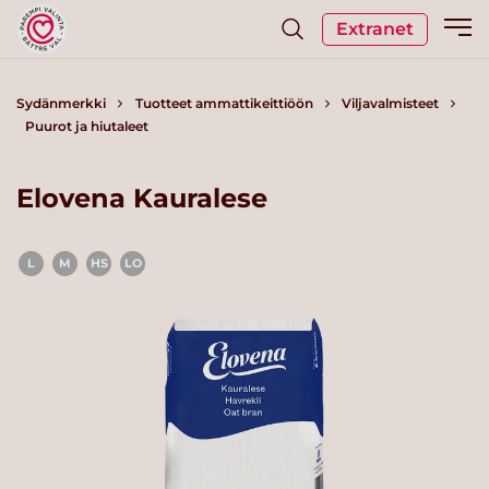
Extranet
Sydänmerkki
Tuotteet ammattikeittiöön
Viljavalmisteet
Puurot ja hiutaleet
Elovena Kauralese
L
M
HS
LO