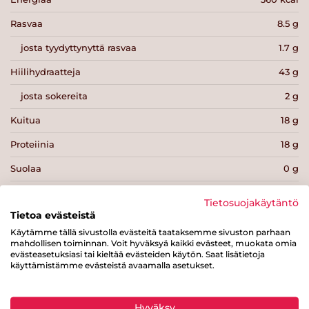
Rasvaa
8.5 g
josta tyydyttynyttä rasvaa
1.7 g
Hiilihydraatteja
43 g
josta sokereita
2 g
Kuitua
18 g
Proteiinia
18 g
Suolaa
0 g
Tietosuojakäytäntö
Tietoa evästeistä
Käytämme tällä sivustolla evästeitä taataksemme sivuston parhaan
mahdollisen toiminnan. Voit hyväksyä kaikki evästeet, muokata omia
Tulosta sivu
Jaa tuote
evästeasetuksiasi tai kieltää evästeiden käytön. Saat lisätietoja
käyttämistämme evästeistä avaamalla asetukset.
Hyväksy