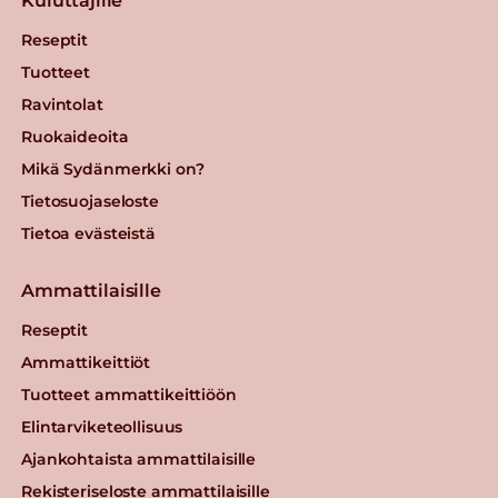
Kuluttajille
Reseptit
Tuotteet
Ravintolat
Ruokaideoita
Mikä Sydänmerkki on?
Tietosuojaseloste
Tietoa evästeistä
Ammattilaisille
Reseptit
Ammattikeittiöt
Tuotteet ammattikeittiöön
Elintarviketeollisuus
Ajankohtaista ammattilaisille
Rekisteriseloste ammattilaisille