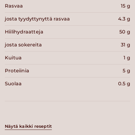
Rasvaa
15 g
josta tyydyttynyttä rasvaa
4.3 g
Hiilihydraatteja
50 g
josta sokereita
31 g
Kuitua
1 g
Proteiinia
5 g
Suolaa
0.5 g
Näytä kaikki reseptit