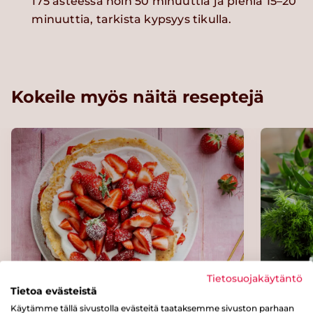
175 asteessa noin 50 minuuttia ja pieniä 15–20
minuuttia, tarkista kypsyys tikulla.
Kokeile myös näitä reseptejä
Tietosuojakäytäntö
Tietoa evästeistä
Lettukakku
Rukii
Käytämme tällä sivustolla evästeitä taataksemme sivuston parhaan