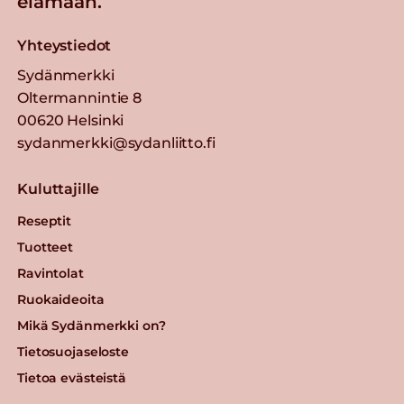
elämään.
Yhteystiedot
Sydänmerkki
Oltermannintie 8
00620 Helsinki
sydanmerkki@sydanliitto.fi
Kuluttajille
Reseptit
Tuotteet
Ravintolat
Ruokaideoita
Mikä Sydänmerkki on?
Tietosuojaseloste
Tietoa evästeistä