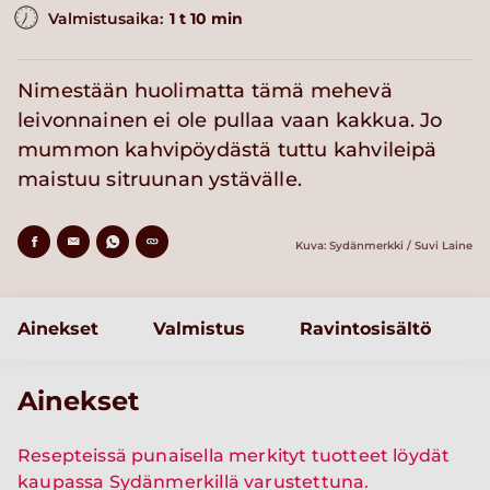
Valmistusaika:
1 t 10 min
Nimestään huolimatta tämä mehevä
leivonnainen ei ole pullaa vaan kakkua. Jo
mummon kahvipöydästä tuttu kahvileipä
maistuu sitruunan ystävälle.
Kuva: Sydänmerkki / Suvi Laine
Ainekset
Valmistus
Ravintosisältö
Ainekset
Resepteissä punaisella merkityt tuotteet löydät
kaupassa Sydänmerkillä varustettuna.