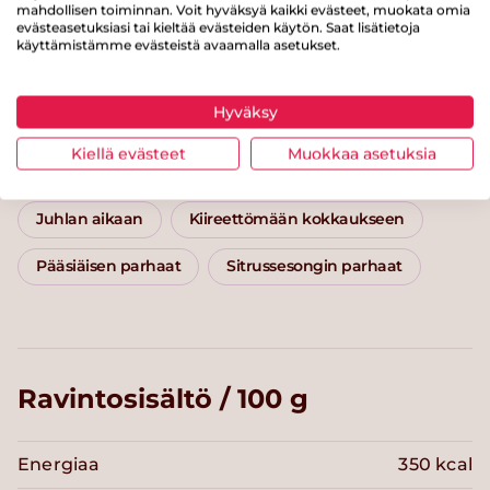
rahkat
mahdollisen toiminnan. Voit hyväksyä kaikki evästeet, muokata omia
evästeasetuksiasi tai kieltää evästeiden käytön. Saat lisätietoja
käyttämistämme evästeistä avaamalla asetukset.
Kategoriat
Hyväksy
Kiellä evästeet
Muokkaa asetuksia
Makeat leivonnaiset
Kakut
Viljatuotteet
Juhlan aikaan
Kiireettömään kokkaukseen
Pääsiäisen parhaat
Sitrussesongin parhaat
Ravintosisältö / 100 g
Energiaa
350 kcal