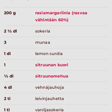
200 g
rasiamargariinia (rasvaa
vähintään 60%)
2 ½ dl
sokeria
3
munaa
1 dl
lemon curdia
1
sitruunan kuori
½ dl
sitruunamehua
4 dl
vehnäjauhoja
2 tl
leivinjauhetta
1 tl
vaniljasokeria