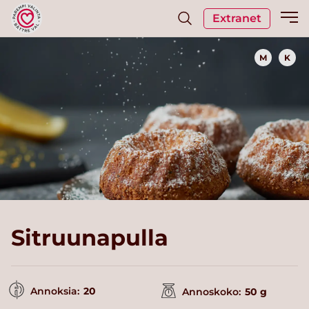
Extranet
M
K
Sitruunapulla
Annoksia:
20
Annoskoko:
50 g