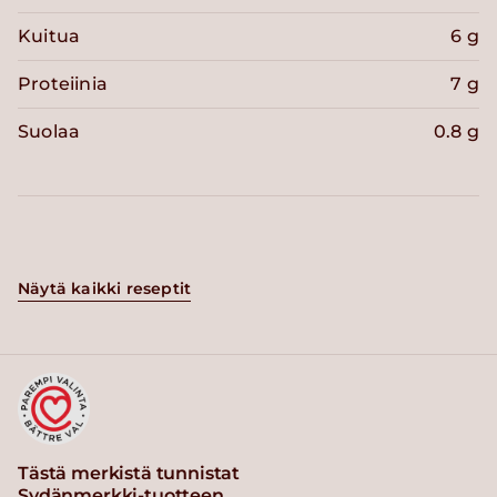
Kuitua
6 g
Proteiinia
7 g
Suolaa
0.8 g
Näytä kaikki reseptit
Tästä merkistä tunnistat
Sydänmerkki-tuotteen