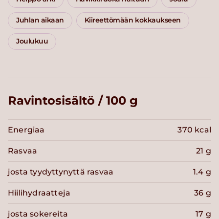
Juhlan aikaan
Kiireettömään kokkaukseen
Joulukuu
Ravintosisältö / 100 g
Energiaa
370 kcal
Rasvaa
21 g
josta tyydyttynyttä rasvaa
1.4 g
Hiilihydraatteja
36 g
josta sokereita
17 g