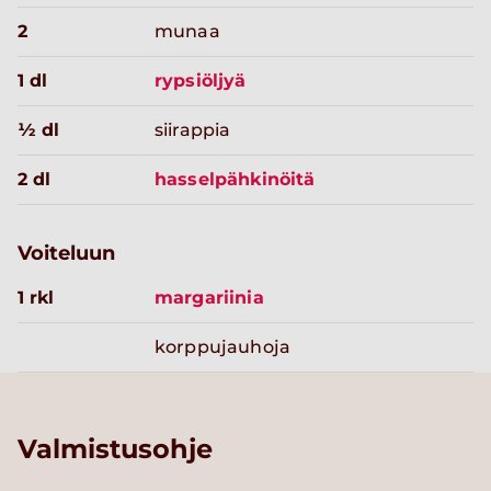
2
munaa
1 dl
rypsiöljyä
½ dl
siirappia
2 dl
hasselpähkinöitä
Voiteluun
1 rkl
margariinia
korppujauhoja
Valmistusohje