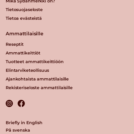
Mikä Sydänmerkki on?
Tietosuojaseloste
Tietoa evästeistä
Ammattilaisille
Reseptit
Ammattikeittiöt
Tuotteet ammattikeittiöön
Elintarviketeollisuus
Ajankohtaista ammattilaisille
Rekisteriseloste ammattilaisille
Briefly in English
På svenska