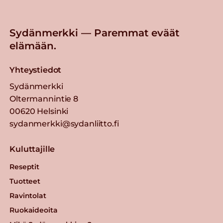
Sydänmerkki — Paremmat eväät
elämään.
Yhteystiedot
Sydänmerkki
Oltermannintie 8
00620 Helsinki
sydanmerkki@sydanliitto.fi
Kuluttajille
Reseptit
Tuotteet
Ravintolat
Ruokaideoita