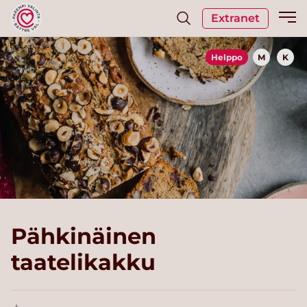
Extranet
Helppo
M
K
Pähkinäinen
taatelikakku