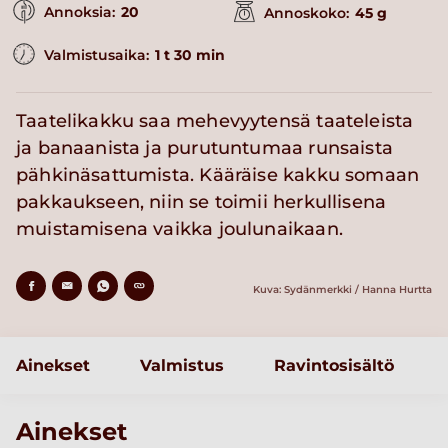
Annoksia:
20
Annoskoko:
45 g
Valmistusaika:
1 t 30 min
Taatelikakku saa mehevyytensä taateleista
ja banaanista ja purutuntumaa runsaista
pähkinäsattumista. Kääräise kakku somaan
pakkaukseen, niin se toimii herkullisena
muistamisena vaikka joulunaikaan.
Kuva: Sydänmerkki / Hanna Hurtta
Ainekset
Valmistus
Ravintosisältö
Ainekset