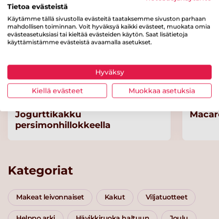
Tietoa evästeistä
Käytämme tällä sivustolla evästeitä taataksemme sivuston parhaan
mahdollisen toiminnan. Voit hyväksyä kaikki evästeet, muokata omia
evästeasetuksiasi tai kieltää evästeiden käytön. Saat lisätietoja
käyttämistämme evästeistä avaamalla asetukset.
Hyväksy
Kiellä evästeet
Muokkaa asetuksia
Jogurttikakku
Macar
persimonhillokkeella
Kategoriat
Makeat leivonnaiset
Kakut
Viljatuotteet
Helppo arki
Hävikkiruoka haltuun
Joulu