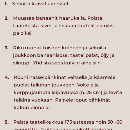
1.
Sekoita kuivat ainekset.
2.
Muussaa banaanit haarukalla. Poista
taateleista kivet ja leikkaa taatelit pieniksi
paloiksi.
3.
Riko munat toiseen kulhoon ja sekoita
joukkoon banaanisose, taatelipalat, öljy ja
siirappi. Yhdistä seos kuiviin aineisiin.
4.
Rouhi hasselpähkinät veitsellä ja kääntele
puolet taikinan joukkoon. Voitele ja
korppujauhota leipävuoka (n. 25 cm) ja levitä
taikina vuokaan. Painele loput pähkinät
kakun pinnalle.
5.
Paista taatelikakkua 175 asteessa noin 50 -60
minuuttia. Paistoaikaan vaikuttaa vuoan