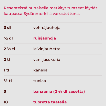
Resepteissä punaisella merkityt tuotteet löydät
kaupassa Sydänmerkillä varustettuna.
3 dl
vehnäjauhoja
½ dl
ruisjauhoja
2 ½ tl
leivinjauhetta
2 tl
vaniljasokeria
1 tl
kanelia
½ tl
suolaa
3
banaania (2 ½ dl sosetta)
10
tuoretta taatelia