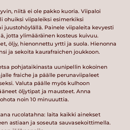
vin, niitä ei ole pakko kuoria. Viipaloi
li ohuiksi viipaleiksi esimerkiksi
ai juustohöylällä. Painele viipaleita kevyesti
lä, jotta ylimääräinen kosteus kuivuu.
et, öljy, hienonnettu yrtti ja suola. Hienonna
nsi ja sekoita kaurafraichen joukkoon.
tsa pohjataikinasta uunipellin kokoinen
hjalle fraiche ja päälle perunaviipaleet
seksi. Valuta päälle myös kulhoon
ääneet öljytipat ja mausteet. Anna
ohota noin 10 minuuuttia.
ana rucolatahna: laita kaikki ainekset
en astiaan ja soseuta sauvasekoittimella.