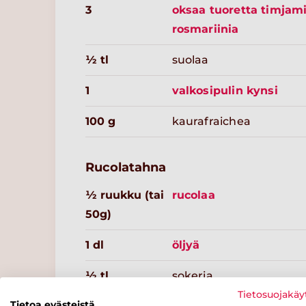
3
oksaa tuoretta timjami
rosmariinia
½ tl
suolaa
1
valkosipulin kynsi
100 g
kaurafraichea
Rucolatahna
½ ruukku (tai
rucolaa
50g)
1 dl
öljyä
½ tl
sokeria
Tietosuojakäy
Tietoa evästeistä