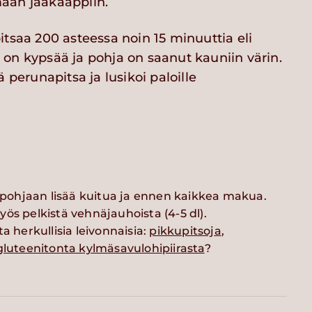
aan jääkaappiin.
tsaa 200 asteessa noin 15 minuuttia eli
on kypsää ja pohja on saanut kauniin värin.
ä perunapitsa ja lusikoi paloille
t pohjaan lisää kuitua ja ennen kaikkea makua.
ös pelkistä vehnäjauhoista (4-5 dl).
a herkullisia leivonnaisia:
pikkupitsoja
,
gluteenitonta kylmäsavulohipiirasta
?