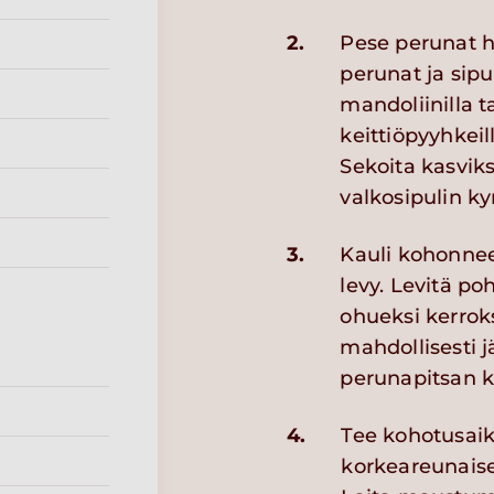
2.
Pese perunat hy
perunat ja sipu
mandoliinilla t
keittiöpyyhkeil
Sekoita kasviks
valkosipulin ky
3.
Kauli kohonnee
levy. Levitä po
ohueksi kerrok
mahdollisesti j
perunapitsan k
4.
Tee kohotusaik
korkeareunaise