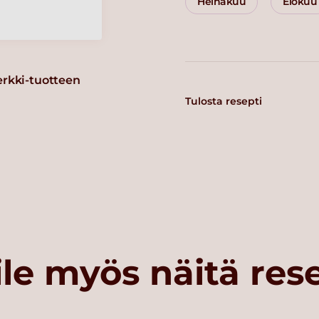
Heinäkuu
Elokuu
erkki-tuotteen
Tulosta resepti
le myös näitä res