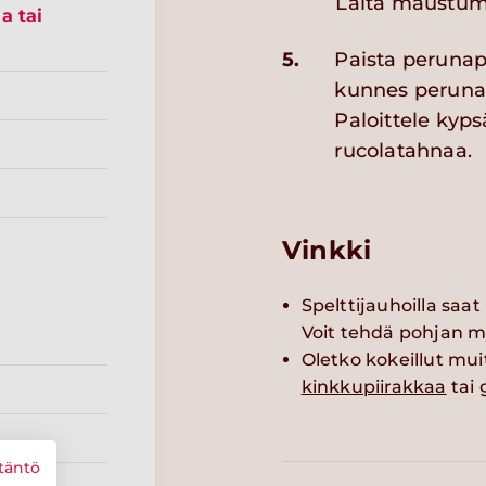
Laita maustum
a tai
5.
Paista perunapi
kunnes peruna 
Paloittele kyps
rucolatahnaa.
Vinkki
Spelttijauhoilla saa
Voit tehdä pohjan my
Oletko kokeillut muit
kinkkupiirakkaa
tai
täntö