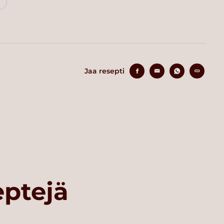
Jaa resepti
eptejä