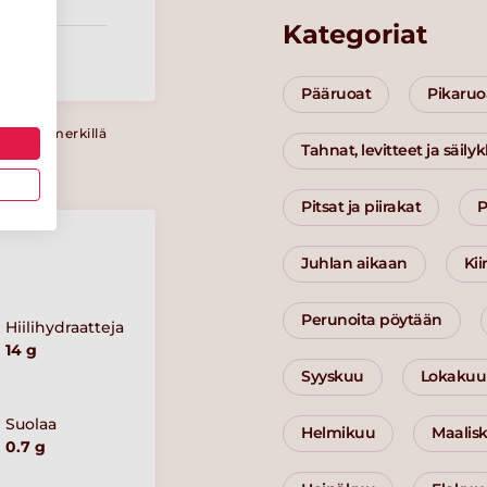
Kategoriat
Pääruoat
Pikaruo
a Sydänmerkillä
Tahnat, levitteet ja säily
Pitsat ja piirakat
P
Juhlan aikaan
Ki
Perunoita pöytään
Hiilihydraatteja
14 g
Syyskuu
Lokakuu
Suolaa
Helmikuu
Maalis
0.7 g