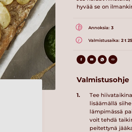
hyvää se on ilmanki
Annoksia:
3
Valmistusaika:
2 t 2
Valmistusohje
1.
Tee hiivataiki
lisäämällä siihe
lämpimässä pai
voit tehdä taik
peitettynä jääk