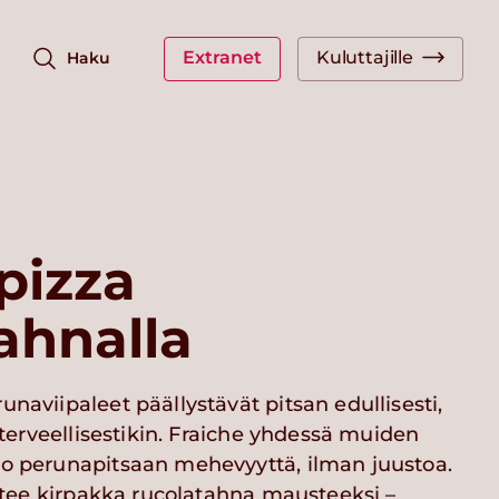
Extranet
Kuluttajille
Haku
pizza
ahnalla
unaviipaleet päällystävät pitsan edullisesti,
ä terveellisestikin. Fraiche yhdessä muiden
uo perunapitsaan mehevyyttä, ilman juustoa.
ä, tee kirpakka rucolatahna mausteeksi –