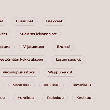
at
Uuniruoat
Lisäkkeet
kkeet
Suolaiset leivonnaiset
eruna
Viljatuotteet
Brunssi
ireettömään kokkaukseen
Lasten suosikit
Viikonlopun ratoksi
Wappuherkut
Marraskuu
Joulukuu
Tammikuu
kuu
Huhtikuu
Toukokuu
Kesäkuu