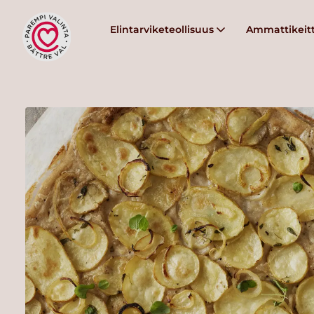
Elintarviketeollisuus
Ammattikeitt