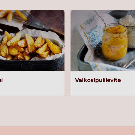
i
Valkosipulilevite