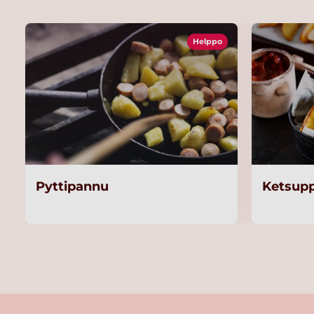
Helppo
Pyttipannu
Ketsupp