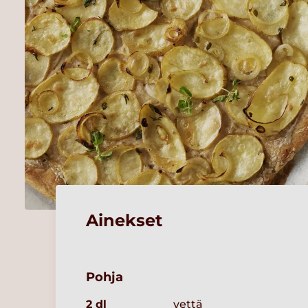
Ainekset
Pohja
2 dl
vettä