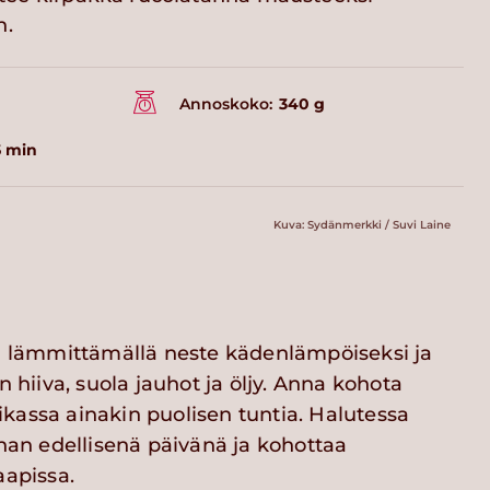
n.
Annoskoko:
340 g
5 min
Kuva: Sydänmerkki / Suvi Laine
na lämmittämällä neste kädenlämpöiseksi ja
n hiiva, suola jauhot ja öljy. Anna kohota
kassa ainakin puolisen tuntia. Halutessa
inan edellisenä päivänä ja kohottaa
aapissa.