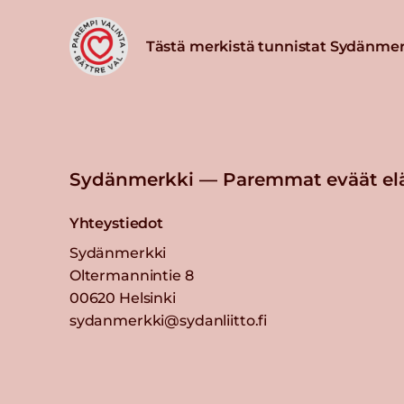
Tästä merkistä tunnistat Sydänmer
Sydänmerkki — Paremmat eväät el
Yhteystiedot
Sydänmerkki
Oltermannintie 8
00620 Helsinki
sydanmerkki@sydanliitto.fi