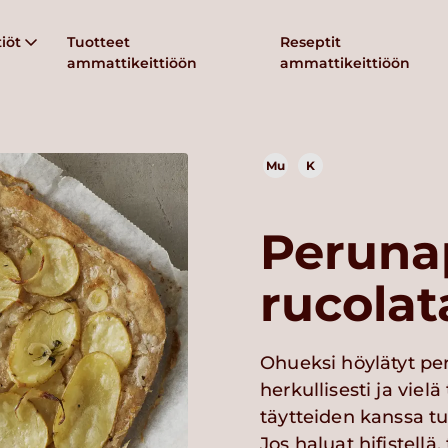
iöt
Tuotteet
Reseptit
ammattikeittiöön
ammattikeittiöön
Mu
K
Peruna
rucolat
Ohueksi höylätyt per
herkullisesti ja viel
täytteiden kanssa t
Jos haluat hifistell