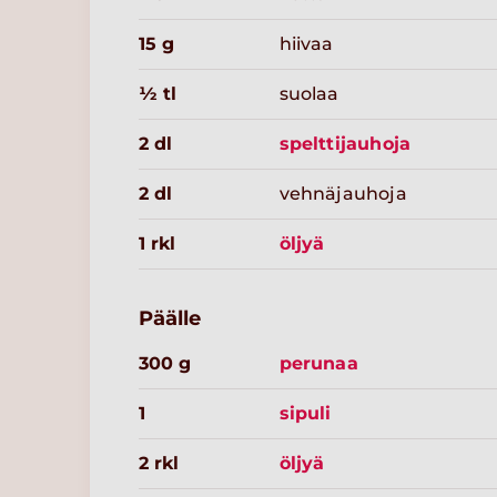
15 g
hiivaa
½ tl
suolaa
2 dl
spelttijauhoja
2 dl
vehnäjauhoja
1 rkl
öljyä
Päälle
300 g
perunaa
1
sipuli
2 rkl
öljyä