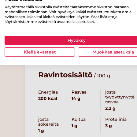
¼ tl
suolaa
Käytämme tällä sivustolla evästeitä taataksemme sivuston parhaan
mahdollisen toiminnan. Voit hyväksyä kaikki evästeet, muokata omia
evästeasetuksiasi tai kieltää evästeiden käytön. Saat lisätietoja
käyttämistämme evästeistä avaamalla asetukset.
Resepteissä punaisella merkityt tuotteet löydät kaupass
Hyväksy
varustettuna.
Kiellä evästeet
Muokkaa asetuksia
Ravintosisältö
/ 100 g
Energiaa
Rasvaa
josta
tyydyttynyttä
200 kcal
14 g
rasvaa
2.2 g
josta
Kuitua
Proteiinia
sokereita
1 g
3 g
1 g