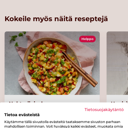
Kokeile myös näitä reseptejä
Helppo
Nektariinisalsa
Uunisi
Tietosuojakäytäntö
Tietoa evästeistä
Käytämme tällä sivustolla evästeitä taataksemme sivuston parhaan
mahdollisen toiminnan. Voit hyväksyä kaikki evästeet, muokata omia