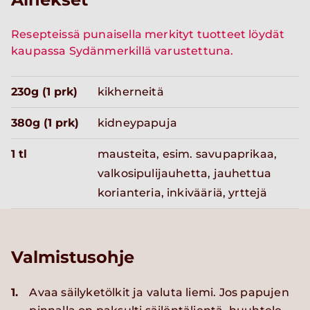
Resepteissä punaisella merkityt tuotteet löydät
kaupassa Sydänmerkillä varustettuna.
230g (1 prk)
kikherneitä
380g (1 prk)
kidneypapuja
1 tl
mausteita, esim. savupaprikaa,
valkosipulijauhetta, jauhettua
korianteria, inkivääriä, yrttejä
Valmistusohje
1.
Avaa säilyketölkit ja valuta liemi. Jos papujen