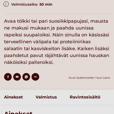
Valmistusaika:
50 min
Avaa tölkki tai pari suosikkipapujasi, mausta
ne makusi mukaan ja paahda uunissa
rapeiksi suupaloiksi. Näin sinulla on käsissäsi
terveellinen välipala tai proteiinirikas
salaatin tai kasviskeiton lisäke. Kaiken lisäksi
paahdetut pavut räjähtävät uunissa hauskan
näköisiksi palleroiksi.
Kuva: Sydänmerkki / Suvi Laine
Ainekset
Valmistus
Ravintosisältö
Ainekset