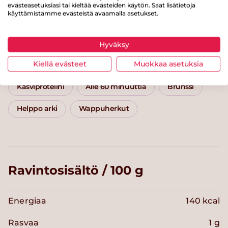
evästeasetuksiasi tai kieltää evästeiden käytön. Saat lisätietoja
Kategoriat
käyttämistämme evästeistä avaamalla asetukset.
Lisäkkeet
Kasvislisäkkeet
Hyväksy
Kiellä evästeet
Muokkaa asetuksia
Välipalat ja jälkiruoat
Naposteltavat
Kasviproteiini
Alle 60 minuuttia
Brunssi
Helppo arki
Wappuherkut
Ravintosisältö / 100 g
Energiaa
140 kcal
Rasvaa
1 g