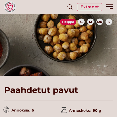
Extranet
Helppo
G
M
Mu
K
Paahdetut pavut
Annoksia:
6
Annoskoko:
90 g