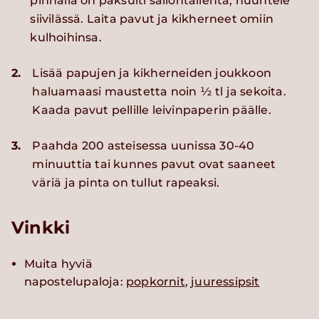
pinnalla on paksulti säilöntälientä, huuhtele
siivilässä. Laita pavut ja kikherneet omiin
kulhoihinsa.
2.
Lisää papujen ja kikherneiden joukkoon
haluamaasi maustetta noin ½ tl ja sekoita.
Kaada pavut pellille leivinpaperin päälle.
3.
Paahda 200 asteisessa uunissa 30-40
minuuttia tai kunnes pavut ovat saaneet
väriä ja pinta on tullut rapeaksi.
Vinkki
Muita hyviä
napostelupaloja:
popkornit
,
juuressipsit