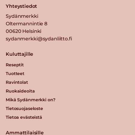
Yhteystiedot
Sydänmerkki
Oltermannintie 8
00620 Helsinki
sydanmerkki@sydanliitto.fi
Kuluttajille
Reseptit
Tuotteet
Ravintolat
Ruokaideoita
Mikä Sydänmerkki on?
Tietosuojaseloste
Tietoa evästeistä
Ammattilaisille