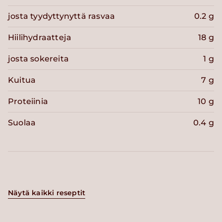
josta tyydyttynyttä rasvaa
0.2 g
Hiilihydraatteja
18 g
josta sokereita
1 g
Kuitua
7 g
Proteiinia
10 g
Suolaa
0.4 g
Näytä kaikki reseptit