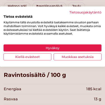
Helppo arki
Itsenäisyyspäivä
Joulu
Tietosuojakäytäntö
Juurekset
Kiireettömään kokkaukseen
Tietoa evästeistä
Käytämme tällä sivustolla evästeitä taataksemme sivuston parhaan
mahdollisen toiminnan. Voit hyväksyä kaikki evästeet, muokata omia
Syyskuu
Lokakuu
Marraskuu
evästeasetuksiasi tai kieltää evästeiden käytön. Saat lisätietoja
käyttämistämme evästeistä avaamalla asetukset.
Joulukuu
Tammikuu
Helmikuu
Maaliskuu
Hyväksy
Kiellä evästeet
Muokkaa asetuksia
Ravintosisältö / 100 g
Energiaa
185 kcal
Rasvaa
13 g