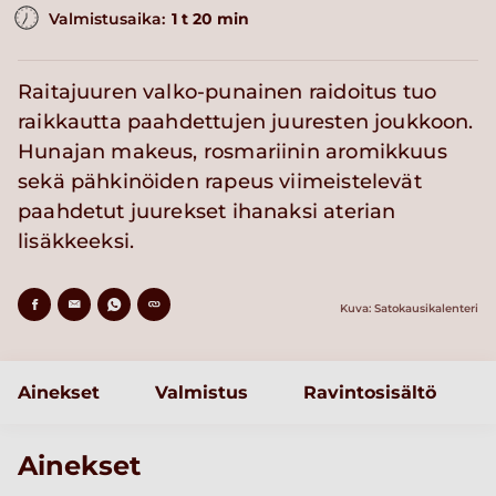
Valmistusaika:
1 t 20 min
Raitajuuren valko-punainen raidoitus tuo
raikkautta paahdettujen juuresten joukkoon.
Hunajan makeus, rosmariinin aromikkuus
sekä pähkinöiden rapeus viimeistelevät
paahdetut juurekset ihanaksi aterian
lisäkkeeksi.
Kuva: Satokausikalenteri
Ainekset
Valmistus
Ravintosisältö
Ainekset