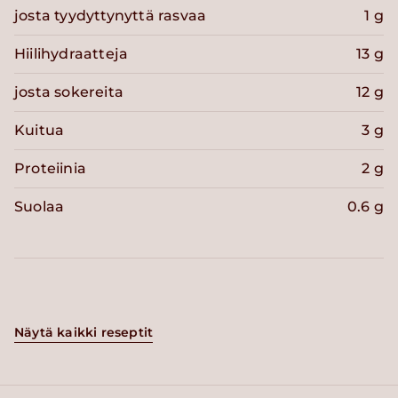
josta tyydyttynyttä rasvaa
1 g
Hiilihydraatteja
13 g
josta sokereita
12 g
Kuitua
3 g
Proteiinia
2 g
Suolaa
0.6 g
Näytä kaikki reseptit