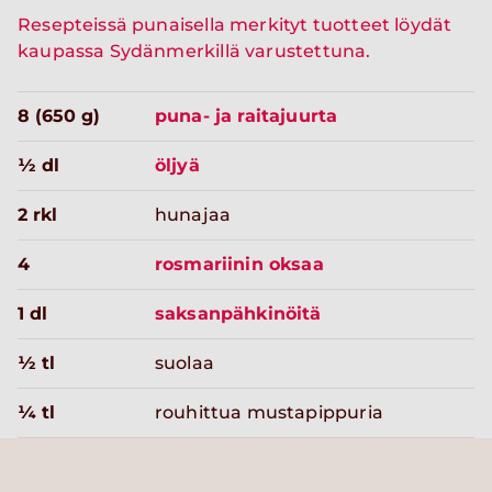
Resepteissä punaisella merkityt tuotteet löydät
kaupassa Sydänmerkillä varustettuna.
8 (650 g)
puna- ja raitajuurta
½ dl
öljyä
2 rkl
hunajaa
4
rosmariinin oksaa
1 dl
saksanpähkinöitä
½ tl
suolaa
¼ tl
rouhittua mustapippuria