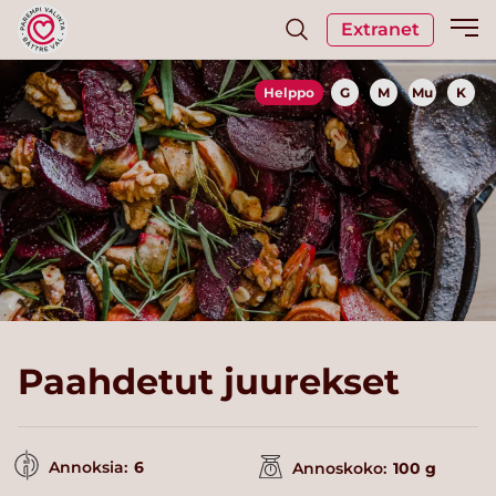
Extranet
Helppo
G
M
Mu
K
Paahdetut juurekset
Annoksia:
6
Annoskoko:
100 g