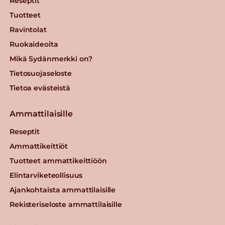
Reseptit
Tuotteet
Ravintolat
Ruokaideoita
Mikä Sydänmerkki on?
Tietosuojaseloste
Tietoa evästeistä
Ammattilaisille
Reseptit
Ammattikeittiöt
Tuotteet ammattikeittiöön
Elintarviketeollisuus
Ajankohtaista ammattilaisille
Rekisteriseloste ammattilaisille