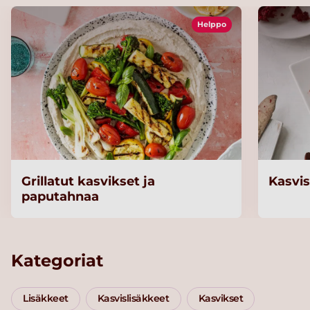
Helppo
Grillatut kasvikset ja
Kasvi
paputahnaa
Kategoriat
Lisäkkeet
Kasvislisäkkeet
Kasvikset