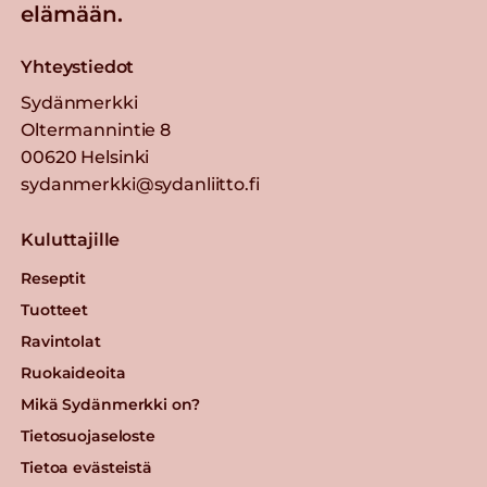
elämään.
Yhteystiedot
Sydänmerkki
Oltermannintie 8
00620 Helsinki
sydanmerkki@sydanliitto.fi
Kuluttajille
Reseptit
Tuotteet
Ravintolat
Ruokaideoita
Mikä Sydänmerkki on?
Tietosuojaseloste
Tietoa evästeistä