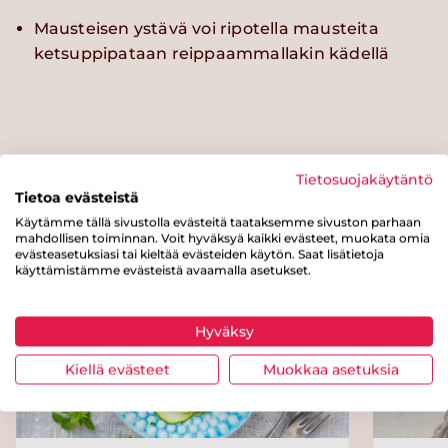
Mausteisen ystävä voi ripotella mausteita
ketsuppipataan reippaammallakin kädellä
Kokeile myös näitä reseptejä
Tietosuojakäytäntö
Tietoa evästeistä
Käytämme tällä sivustolla evästeitä taataksemme sivuston parhaan
mahdollisen toiminnan. Voit hyväksyä kaikki evästeet, muokata omia
Helppo
evästeasetuksiasi tai kieltää evästeiden käytön. Saat lisätietoja
käyttämistämme evästeistä avaamalla asetukset.
Hyväksy
Kiellä evästeet
Muokkaa asetuksia