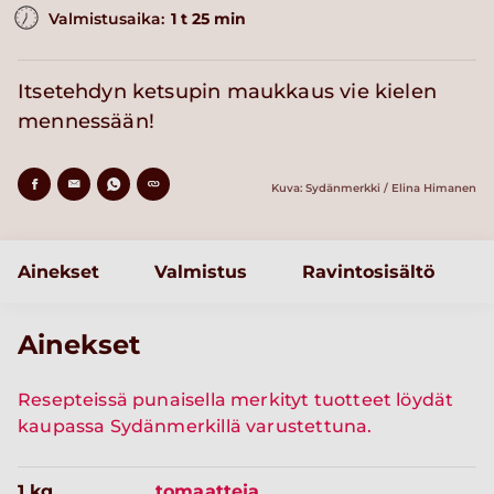
Valmistusaika:
1 t 25 min
Itsetehdyn ketsupin maukkaus vie kielen
mennessään!
Kuva: Sydänmerkki / Elina Himanen
Ainekset
Valmistus
Ravintosisältö
Ainekset
Resepteissä punaisella merkityt tuotteet löydät
kaupassa Sydänmerkillä varustettuna.
1 kg
tomaatteja