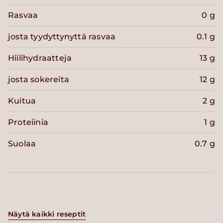
Rasvaa
0 g
josta tyydyttynyttä rasvaa
0.1 g
Hiilihydraatteja
13 g
josta sokereita
12 g
Kuitua
2 g
Proteiinia
1 g
Suolaa
0.7 g
Näytä kaikki reseptit