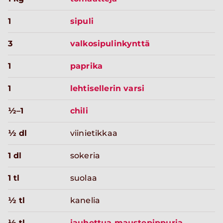
1
sipuli
3
valkosipulinkynttä
1
paprika
1
lehtisellerin varsi
½–1
chili
½ dl
viinietikkaa
1 dl
sokeria
1 tl
suolaa
½ tl
kanelia
½ tl
jauhettua maustepippuria