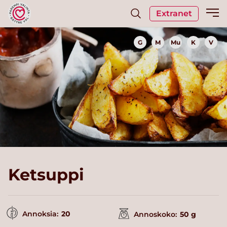
Extranet
G
M
Mu
K
V
Ketsuppi
Annoksia:
20
Annoskoko:
50 g