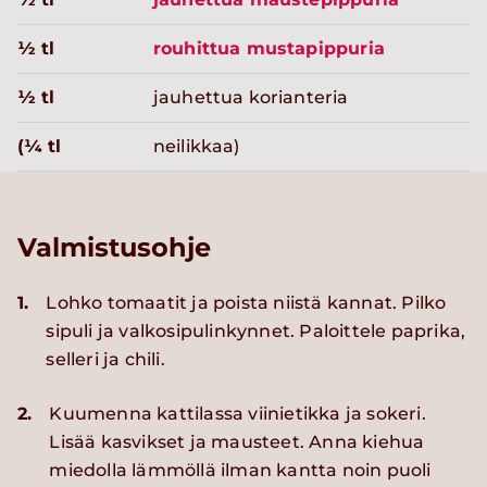
½ tl
rouhittua mustapippuria
½ tl
jauhettua korianteria
(¼ tl
neilikkaa)
Valmistusohje
1.
Lohko tomaatit ja poista niistä kannat. Pilko
sipuli ja valkosipulinkynnet. Paloittele paprika,
selleri ja chili.
2.
Kuumenna kattilassa viinietikka ja sokeri.
Lisää kasvikset ja mausteet. Anna kiehua
miedolla lämmöllä ilman kantta noin puoli