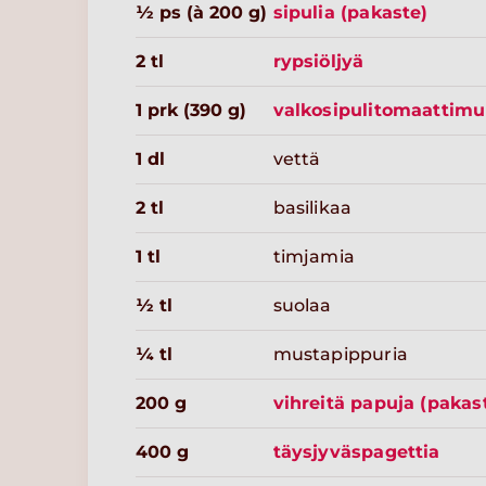
½ ps (à 200 g)
sipulia (pakaste)
2 tl
rypsiöljyä
1 prk (390 g)
valkosipulitomaattimu
1 dl
vettä
2 tl
basilikaa
1 tl
timjamia
½ tl
suolaa
¼ tl
mustapippuria
200 g
vihreitä papuja (pakas
400 g
täysjyväspagettia