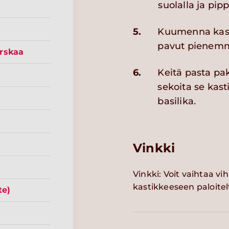
suolalla ja pipp
5.
Kuumenna kastik
pavut pienemm
rskaa
6.
Keitä pasta pa
sekoita se kas
basilika.
Vinkki
Vinkki: Voit vaihtaa vi
kastikkeeseen paloitel
te)