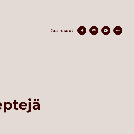
Jaa resepti
eptejä