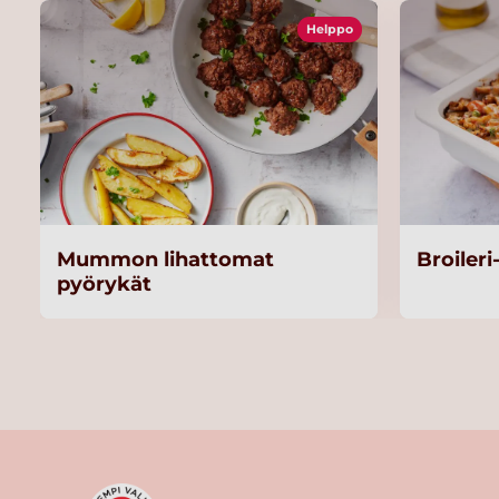
Helppo
Mummon lihattomat
Broiler
pyörykät