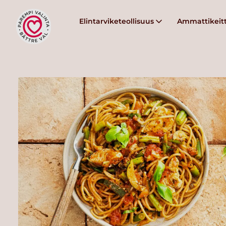
Elintarviketeollisuus
Ammattikeitt