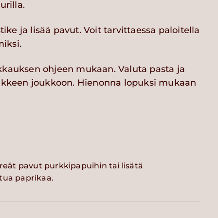
urilla.
e ja lisää pavut. Voit tarvittaessa paloitella
iksi.
kkauksen ohjeen mukaan. Valuta pasta ja
tikkeen joukkoon. Hienonna lopuksi mukaan
hreät pavut purkkipapuihin tai lisätä
tua paprikaa.