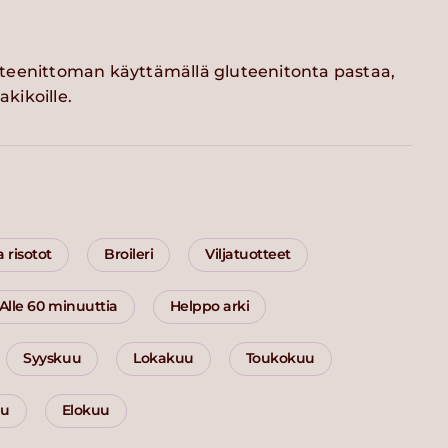
teenittoman käyttämällä gluteenitonta pastaa,
akikoille.
a risotot
Broileri
Viljatuotteet
Alle 60 minuuttia
Helppo arki
Syyskuu
Lokakuu
Toukokuu
uu
Elokuu