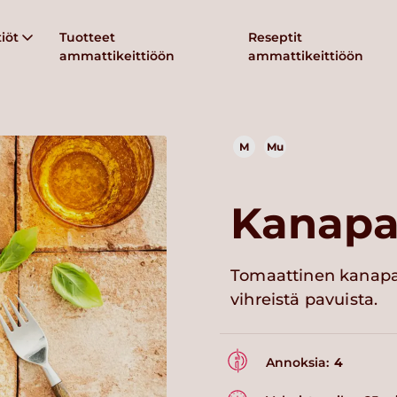
iöt
Tuotteet
Reseptit
ammattikeittiöön
ammattikeittiöön
M
Mu
Kanapa
Tomaattinen kanapas
vihreistä pavuista.
Annoksia:
4