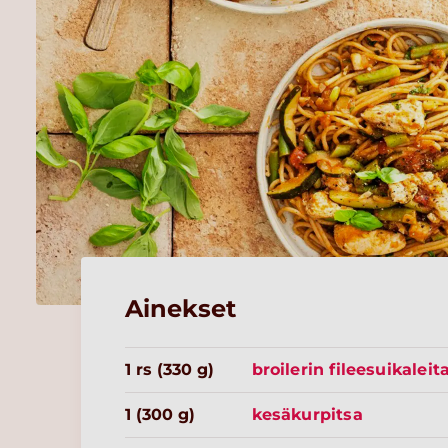
Ainekset
1 rs (330 g)
broilerin fileesuikaleit
1 (300 g)
kesäkurpitsa