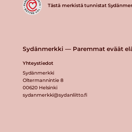
Tästä merkistä tunnistat Sydänmer
Sydänmerkki — Paremmat eväät el
Yhteystiedot
Sydänmerkki
Oltermannintie 8
00620 Helsinki
sydanmerkki@sydanliitto.fi