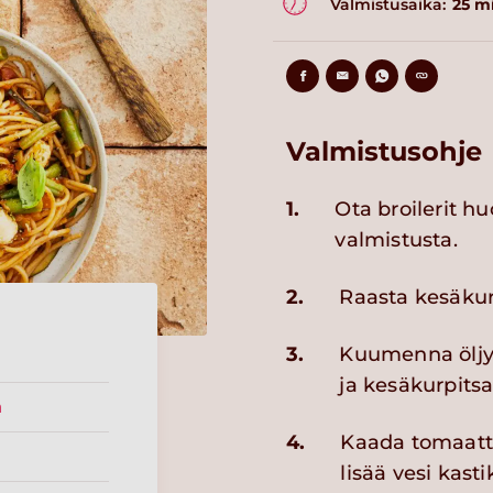
Valmistusaika:
25 m
Valmistusohje
1.
Ota broilerit 
valmistusta.
2.
Raasta kesäkur
3.
Kuumenna öljy p
ja kesäkurpitsa
a
4.
Kaada tomaatti
lisää vesi kast