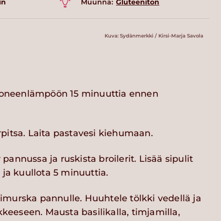
in
Muunna:
Gluteeniton
Kuva: Sydänmerkki / Kirsi-Marja Savola
huoneenlämpöön 15 minuuttia ennen
pitsa. Laita pastavesi kiehumaan.
annussa ja ruskista broilerit. Lisää sipulit
 ja kuullota 5 minuuttia.
murska pannulle. Huuhtele tölkki vedellä ja
ikkeeseen. Mausta basilikalla, timjamilla,