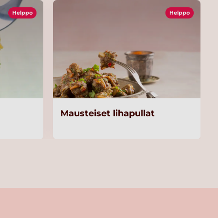
Helppo
Helppo
Mausteiset lihapullat