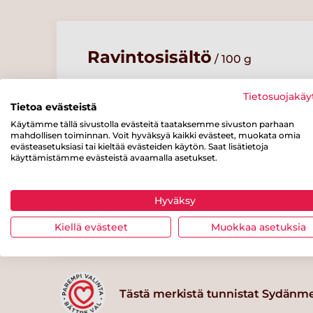
Ravintosisältö
/ 100 g
Energiaa
Rasvaa
josta
Tietosuojakäy
tyydyttynyttä
Tietoa evästeistä
70 kcal
3 g
rasvaa
Käytämme tällä sivustolla evästeitä taataksemme sivuston parhaan
0.6 g
mahdollisen toiminnan. Voit hyväksyä kaikki evästeet, muokata omia
evästeasetuksiasi tai kieltää evästeiden käytön. Saat lisätietoja
josta
Kuitua
Proteiinia
käyttämistämme evästeistä avaamalla asetukset.
sokereita
3 g
2 g
1 g
Hyväksy
Kiellä evästeet
Muokkaa asetuksia
Tästä merkistä tunnistat Sydänm