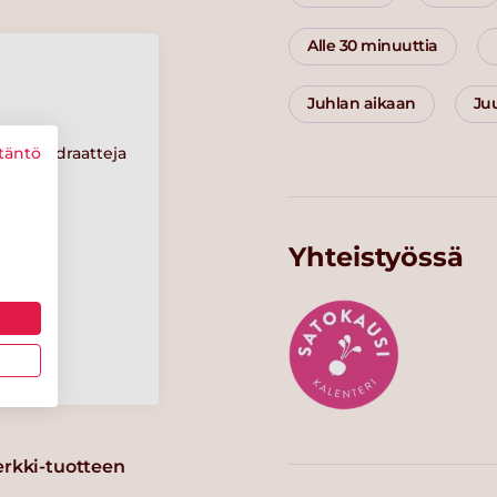
Alle 30 minuuttia
Juhlan aikaan
Ju
Hiilihydraatteja
täntö
13 g
Yhteistyössä
Suolaa
0.7 g
erkki-tuotteen