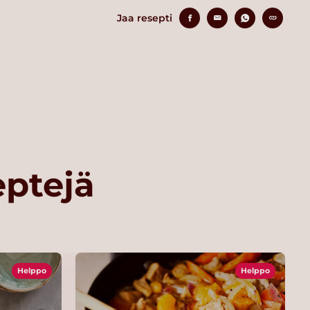
Jaa resepti
eptejä
Helppo
Helppo