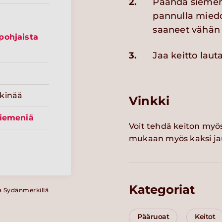
2.
Paahda siemens
pannulla miedo
saaneet vähän 
pohjaista
3.
Jaa keitto lauta
kinää
Vinkki
siemeniä
Voit tehdä keiton myös
mukaan myös kaksi ja
Kategoriat
a Sydänmerkillä
Pääruoat
Keitot