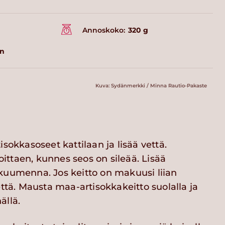
Annoskoko:
320 g
in
Kuva: Sydänmerkki / Minna Rautio-Pakaste
sokkasoseet kattilaan ja lisää vettä.
ttaen, kunnes seos on sileää. Lisää
kuumenna. Jos keitto on makuusi liian
että. Mausta maa-artisokkakeitto suolalla ja
ällä.