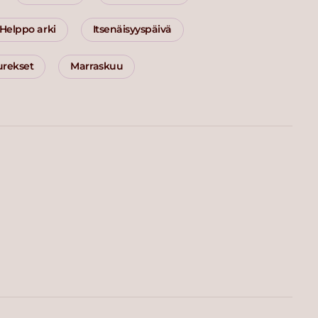
Helppo arki
Itsenäisyyspäivä
urekset
Marraskuu