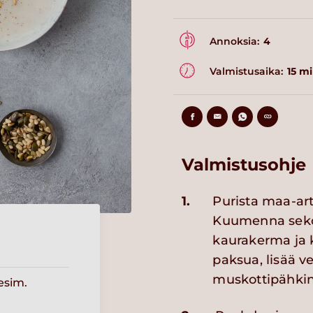
Annoksia:
4
Valmistusaika:
15 m
Valmistusohje
1.
Purista maa-arti
Kuumenna sekoi
kaurakerma ja 
paksua, lisää v
muskottipähkin
esim.