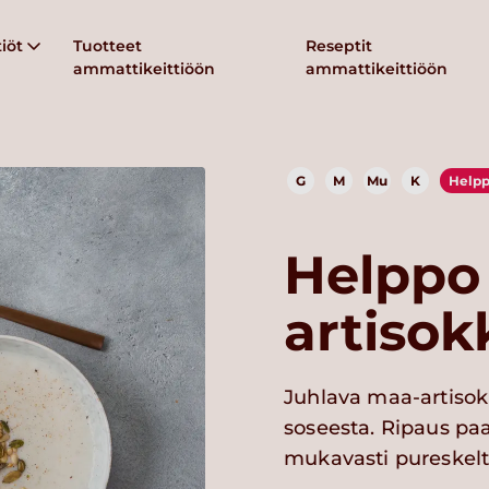
iöt
Tuotteet
Reseptit
ammattikeittiöön
ammattikeittiöön
G
M
Mu
K
Help
Helppo
artisok
Juhlava maa-artisok
soseesta. Ripaus pa
mukavasti pureskelt