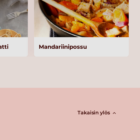
tti
Mandariinipossu
Takaisin ylös