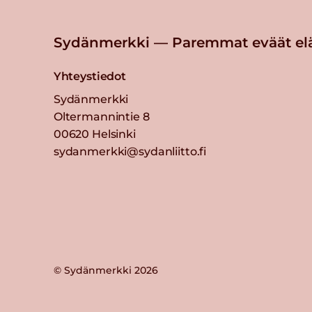
Sydänmerkki — Paremmat eväät el
Yhteystiedot
Sydänmerkki
Oltermannintie 8
00620 Helsinki
sydanmerkki@sydanliitto.fi
© Sydänmerkki 2026