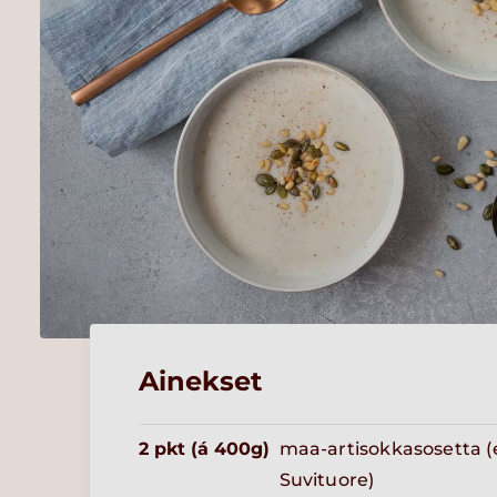
Ainekset
2 pkt (á 400g)
maa-artisokkasosetta (
Suvituore)