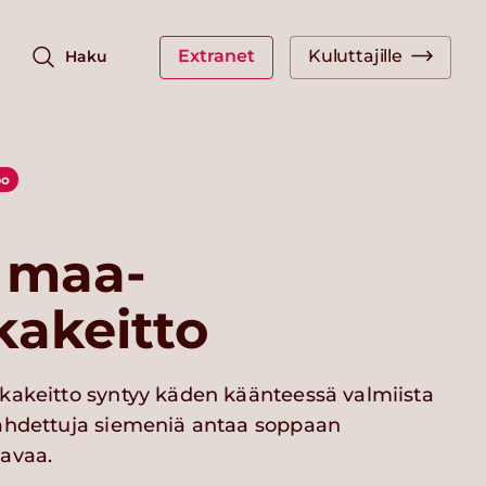
Extranet
Kuluttajille
Haku
po
 maa-
kakeitto
kakeitto syntyy käden käänteessä valmiista
ahdettuja siemeniä antaa soppaan
avaa.