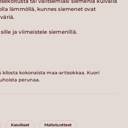
ekoitusta tai valitsemiasi siemeniä kuivalla
lla lämmöllä, kunnes siemenet ovat
väriä.
sille ja viimeistele siemenillä.
 kilosta kokonaista maa-artisokkaa. Kuori
uhoista perunaa.
Kasvikset
Maitotuotteet