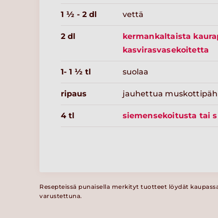
1 ½ - 2 dl
vettä
2 dl
kermankaltaista kaura
kasvirasvasekoitetta
1- 1 ½ tl
suolaa
ripaus
jauhettua muskottipäh
4 tl
siemensekoitusta tai 
Resepteissä punaisella merkityt tuotteet löydät kaupass
varustettuna.