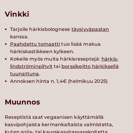
Vinkki
Tarjoile härkisbolognese
täysjyväpastan
kanssa.
Paahdettu tomaatti
tuo lisää makua
härkiskastikkeen kylkeen.
Kokeile myös muita härkisreseptejä:
härkis-
lindströminpihvit
tai
borssikeitto härkiksellä
tuunattuna
.
Annoksen hinta n. 1,4€ (helmikuu 2025)
Muunnos
Reseptistä saat vegaanisen käyttämällä
kasvipohjaista kermankaltaista valmistetta,
kuten soija- tai kaurakasvirasvasekoitetta.