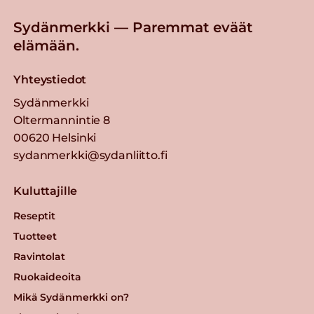
Sydänmerkki — Paremmat eväät
elämään.
Yhteystiedot
Sydänmerkki
Oltermannintie 8
00620 Helsinki
sydanmerkki@sydanliitto.fi
Kuluttajille
Reseptit
Tuotteet
Ravintolat
Ruokaideoita
Mikä Sydänmerkki on?