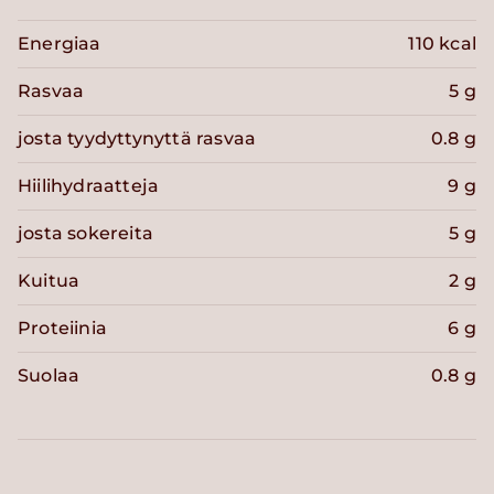
Energiaa
110 kcal
Rasvaa
5 g
josta tyydyttynyttä rasvaa
0.8 g
Hiilihydraatteja
9 g
josta sokereita
5 g
Kuitua
2 g
Proteiinia
6 g
Suolaa
0.8 g