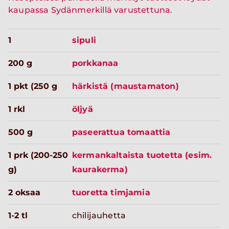
kaupassa Sydänmerkillä varustettuna.
1
sipuli
200 g
porkkanaa
1 pkt (250 g
härkistä (maustamaton)
1 rkl
öljyä
500 g
paseerattua tomaattia
1 prk (200-250
kermankaltaista tuotetta (esim.
g)
kaurakerma)
2 oksaa
tuoretta timjamia
1-2 tl
chilijauhetta