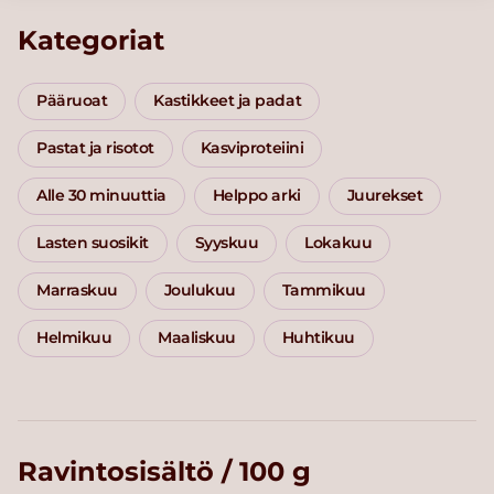
Kategoriat
Pääruoat
Kastikkeet ja padat
Pastat ja risotot
Kasviproteiini
Alle 30 minuuttia
Helppo arki
Juurekset
Lasten suosikit
Syyskuu
Lokakuu
Marraskuu
Joulukuu
Tammikuu
Helmikuu
Maaliskuu
Huhtikuu
Ravintosisältö / 100 g