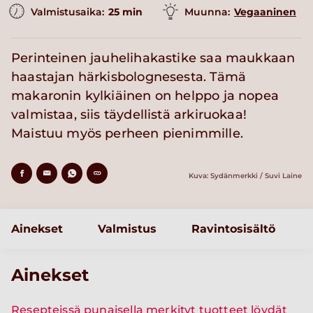
Valmistusaika:
25 min
Muunna:
Vegaaninen
Perinteinen jauhelihakastike saa maukkaan
haastajan härkisbolognesesta. Tämä
makaronin kylkiäinen on helppo ja nopea
valmistaa, siis täydellistä arkiruokaa!
Maistuu myös perheen pienimmille.
Kuva: Sydänmerkki / Suvi Laine
Ainekset
Valmistus
Ravintosisältö
Ainekset
Resepteissä punaisella merkityt tuotteet löydät