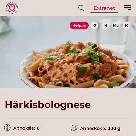
Extranet
Helppo
G
M
Mu
K
Härkisbolognese
Annoksia:
6
Annoskoko:
200 g