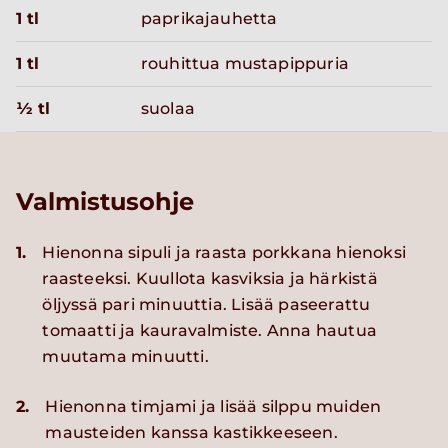
1 tl
paprikajauhetta
1 tl
rouhittua mustapippuria
½ tl
suolaa
Valmistusohje
1.
Hienonna sipuli ja raasta porkkana hienoksi
raasteeksi. Kuullota kasviksia ja härkistä
öljyssä pari minuuttia. Lisää paseerattu
tomaatti ja kauravalmiste. Anna hautua
muutama minuutti.
2.
Hienonna timjami ja lisää silppu muiden
mausteiden kanssa kastikkeeseen.