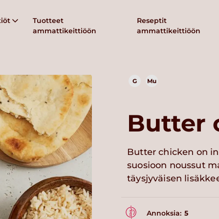
iöt
Tuotteet
Reseptit
ammattikeittiöön
ammattikeittiöön
G
Mu
Butter 
Butter chicken on in
suosioon noussut ma
täysjyväisen lisäkke
Annoksia:
5