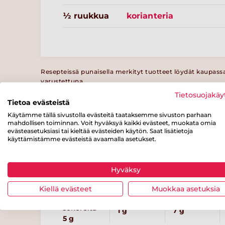
½ ruukkua
korianteria
Resepteissä punaisella merkityt tuotteet löydät kaupass
varustettuna.
Tietosuojakäy
Tietoa evästeistä
Käytämme tällä sivustolla evästeitä taataksemme sivuston parhaan
mahdollisen toiminnan. Voit hyväksyä kaikki evästeet, muokata omia
Ravintosisältö
/ 100 g
evästeasetuksiasi tai kieltää evästeiden käytön. Saat lisätietoja
käyttämistämme evästeistä avaamalla asetukset.
Energiaa
Rasvaa
josta
tyydyttynyttä
105 kcal
5 g
Hyväksy
rasvaa
1.6 g
Kiellä evästeet
Muokkaa asetuksia
josta
Kuitua
Proteiinia
sokereita
1 g
7 g
5 g