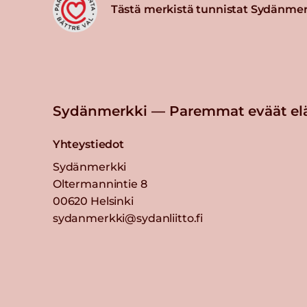
Tästä merkistä tunnistat Sydänmer
Sydänmerkki — Paremmat eväät el
Yhteystiedot
Sydänmerkki
Oltermannintie 8
00620 Helsinki
sydanmerkki@sydanliitto.fi