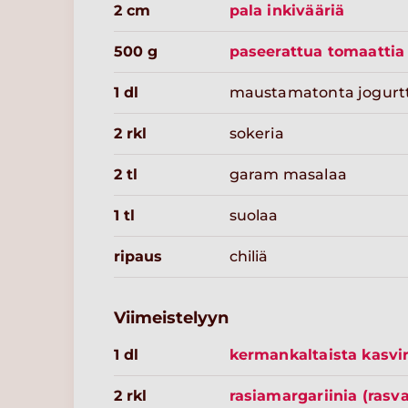
2 cm
pala inkivääriä
500 g
paseerattua tomaattia
1 dl
maustamatonta jogurtti
2 rkl
sokeria
2 tl
garam masalaa
1 tl
suolaa
ripaus
chiliä
Viimeistelyyn
1 dl
kermankaltaista kasvi
2 rkl
rasiamargariinia (rasv