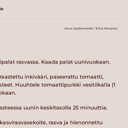
in
Kuva: Sydänmerkki / Elina Himanen
ripalat rasvassa. Kaada palat uunivuokaan.
aastettu inkivääri, paseerattu tomaatti,
steet. Huuhtele tomaattipurkki vesitilkalla (1
uokaan.
steessa uunin keskitasolla 25 minuuttia.
kasvirasvasekoite, rasva ja hienonnettu