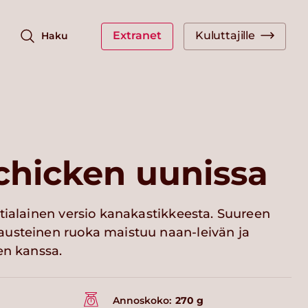
Extranet
Kuluttajille
Haku
chicken uunissa
tialainen versio kanakastikkeesta. Suureen
usteinen ruoka maistuu naan-leivän ja
en kanssa.
Annoskoko:
270 g