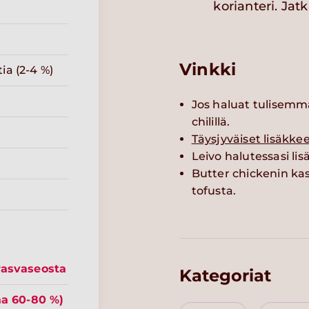
korianteri. Ja
Vinkki
a (2-4 %)
Jos haluat tulisemma
chilillä.
Täysjyväiset lisäkke
Leivo halutessasi li
Butter chickenin kas
tofusta.
rasvaseosta
Kategoriat
aa 60-80 %)