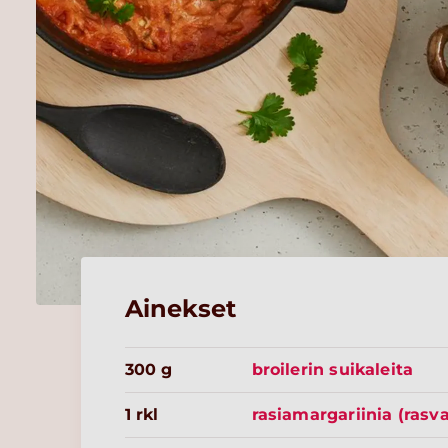
Ainekset
300 g
broilerin suikaleita
1 rkl
rasiamargariinia (rasv