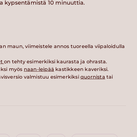
tka kypsentämistä 10 minuuttia.
n maun, viimeistele annos tuoreella viipaloidulla
et
on tehty esimerkiksi kaurasta ja ohrasta.
säksi myös
naan-leipää
kastikkeen kaveriksi.
visversio valmistuu esimerkiksi
quornista
tai