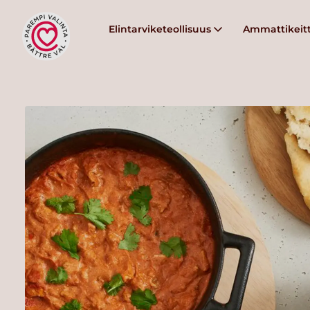
Elintarviketeollisuus
Ammattikeitt