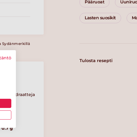
Pääruoat
Uuniru
Lasten suosikit
Ma
a Sydänmerkillä
täntö
Tulosta resepti
Hiilihydraatteja
7 g
Suolaa
0.7 g