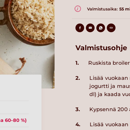
Valmistusaika:
55 m
Valmistusohje
1.
Ruskista broile
2.
Lisää vuokaan r
jogurtti ja mau
dl) ja kaada v
3.
Kypsennä 200 a
aa 60-80 %)
4.
Lisää vuokaan 