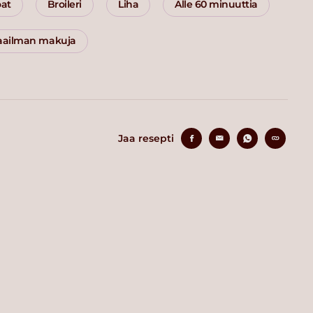
oat
Broileri
Liha
Alle 60 minuuttia
ailman makuja
Jaa resepti