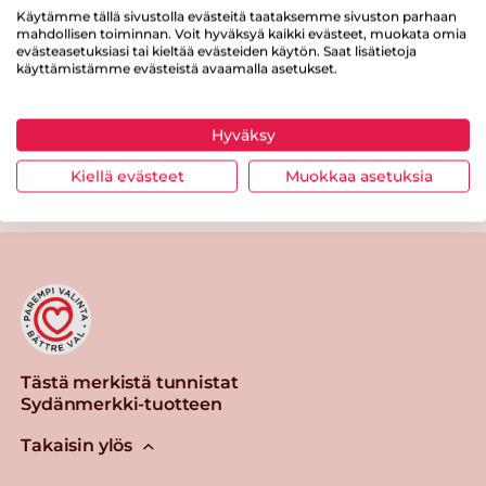
Proteiinia
19 g
Käytämme tällä sivustolla evästeitä taataksemme sivuston parhaan
mahdollisen toiminnan. Voit hyväksyä kaikki evästeet, muokata omia
evästeasetuksiasi tai kieltää evästeiden käytön. Saat lisätietoja
Suolaa
1.8 g
käyttämistämme evästeistä avaamalla asetukset.
Hyväksy
Kiellä evästeet
Muokkaa asetuksia
Tulosta sivu
Jaa tuote
Tästä merkistä tunnistat
Sydänmerkki-tuotteen
Takaisin ylös