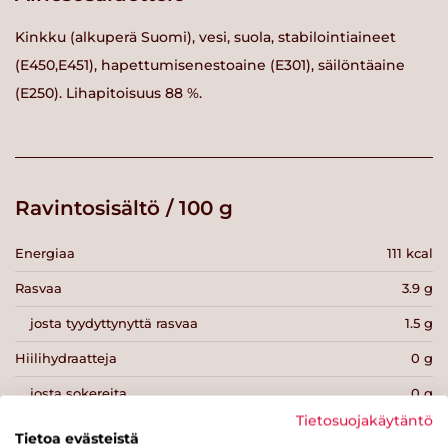
Kinkku (alkuperä Suomi), vesi, suola, stabilointiaineet
(E450,E451), hapettumisenestoaine (E301), säilöntäaine
(E250). Lihapitoisuus 88 %.
Ravintosisältö / 100 g
Energiaa
111 kcal
Rasvaa
3.9 g
josta tyydyttynyttä rasvaa
1.5 g
Hiilihydraatteja
0 g
josta sokereita
0 g
Tietosuojakäytäntö
Kuitua
0 g
Tietoa evästeistä