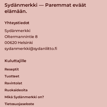
Sydänmerkki — Paremmat eväät
elämään.
Yhteystiedot
Sydänmerkki
Oltermannintie 8
00620 Helsinki
sydanmerkki@sydanliitto.fi
Kuluttajille
Reseptit
Tuotteet
Ravintolat
Ruokaideoita
Mikä Sydänmerkki on?
Tietosuojaseloste