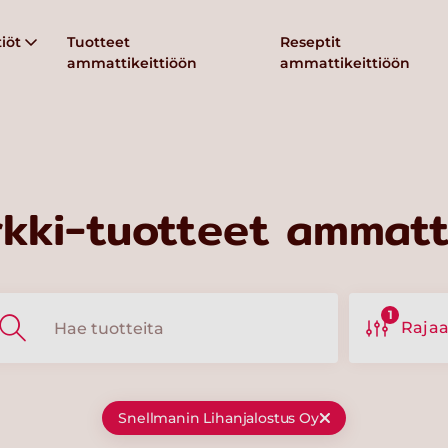
iöt
Tuotteet
Reseptit
ammattikeittiöön
ammattikeittiöön
kki-tuotteet ammatti
1
Raja
Snellmanin Lihanjalostus Oy