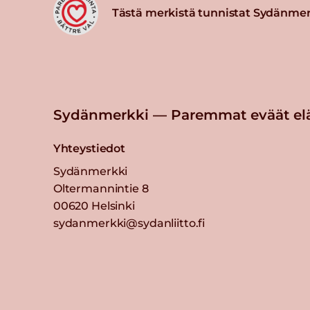
Tästä merkistä tunnistat Sydänmer
Sydänmerkki — Paremmat eväät el
Yhteystiedot
Sydänmerkki
Oltermannintie 8
00620 Helsinki
sydanmerkki@sydanliitto.fi