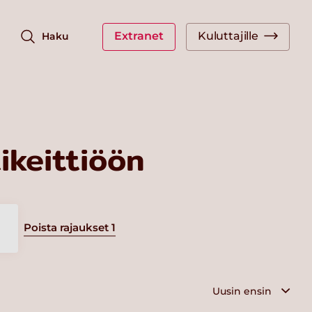
Extranet
Kuluttajille
Haku
keittiöön
Poista rajaukset
1
a