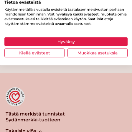
Tietoa evästeistä
Kuitua
0 g
Käytämme tällä sivustolla evästeitä taataksemme sivuston parhaan
mahdollisen toiminnan. Voit hyväksyä kaikki evästeet, muokata omia
Proteiinia
21 g
evästeasetuksiasi tai kieltää evästeiden käytön. Saat lisätietoja
käyttämistämme evästeistä avaamalla asetukset.
Suolaa
1.9 g
Hyväksy
Kiellä evästeet
Muokkaa asetuksia
Tulosta sivu
Jaa tuote
Tästä merkistä tunnistat
Sydänmerkki-tuotteen
Takaisin ylös