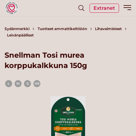
Extranet
Sydänmerkki
Tuotteet ammattikeittiöön
Lihavalmisteet
Leivänpäälliset
Snellman Tosi murea
korppukalkkuna 150g
L
M
G
HS