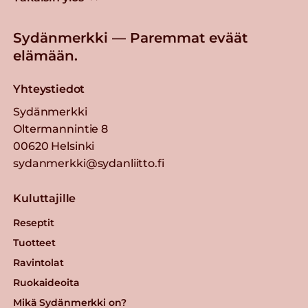
Sydänmerkki — Paremmat eväät
elämään.
Yhteystiedot
Sydänmerkki
Oltermannintie 8
00620 Helsinki
sydanmerkki@sydanliitto.fi
Kuluttajille
Reseptit
Tuotteet
Ravintolat
Ruokaideoita
Mikä Sydänmerkki on?