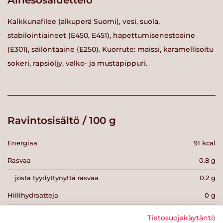
Ainesosaluettelo
Kalkkunafilee (alkuperä Suomi), vesi, suola,
stabilointiaineet (E450, E451), hapettumisenestoaine
(E301), säilöntäaine (E250). Kuorrute: maissi, karamellisoitu
sokeri, rapsiöljy, valko- ja mustapippuri.
Ravintosisältö / 100 g
Energiaa
91 kcal
Rasvaa
0.8 g
josta tyydyttynyttä rasvaa
0.2 g
Hiilihydraatteja
0 g
josta sokereita
0 g
Tietosuojakäytäntö