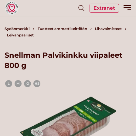
Extranet
Sydänmerkki
Tuotteet ammattikeittiöön
Lihavalmisteet
Leivänpäälliset
Snellman Palvikinkku viipaleet
800 g
L
M
G
HS