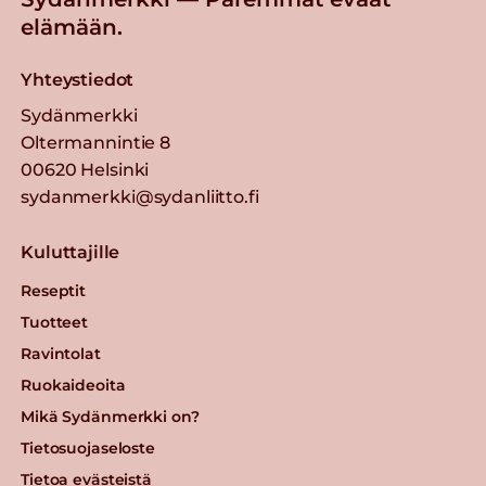
elämään.
Yhteystiedot
Sydänmerkki
Oltermannintie 8
00620 Helsinki
sydanmerkki@sydanliitto.fi
Kuluttajille
Reseptit
Tuotteet
Ravintolat
Ruokaideoita
Mikä Sydänmerkki on?
Tietosuojaseloste
Tietoa evästeistä