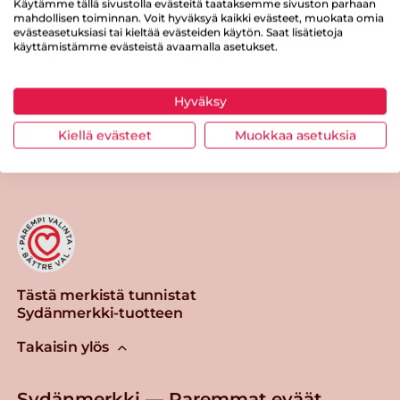
Käytämme tällä sivustolla evästeitä taataksemme sivuston parhaan
mahdollisen toiminnan. Voit hyväksyä kaikki evästeet, muokata omia
Suolaa
1.8 g
evästeasetuksiasi tai kieltää evästeiden käytön. Saat lisätietoja
käyttämistämme evästeistä avaamalla asetukset.
Hyväksy
Tulosta sivu
Jaa tuote
Kiellä evästeet
Muokkaa asetuksia
Tästä merkistä tunnistat
Sydänmerkki-tuotteen
Takaisin ylös
Sydänmerkki — Paremmat eväät