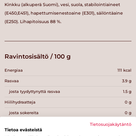
Kinkku (alkuperä Suomi), vesi, suola, stabilointiaineet
(E450,E451), hapettumisenestoaine (E301), säilöntäaine
(E250). Lihapitoisuus 88 %.
Ravintosisältö / 100 g
Energiaa
111 kcal
Rasvaa
3.9 g
josta tyydyttynyttä rasvaa
1.5 g
Hiilihydraatteja
0 g
josta sokereita
0 g
Kuitua
0 g
Tietosuojakäytäntö
Tietoa evästeistä
Proteiinia
19 g