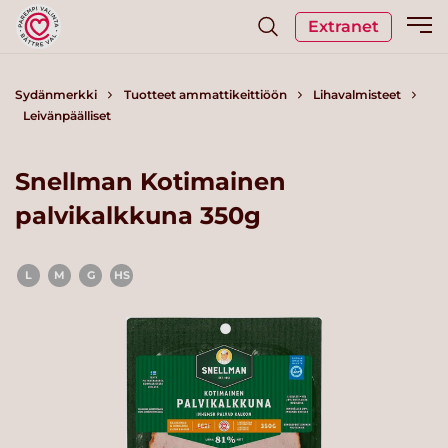
Extranet
Sydänmerkki
Tuotteet ammattikeittiöön
Lihavalmisteet
Leivänpäälliset
Snellman Kotimainen
palvikalkkuna 350g
L
M
G
HS