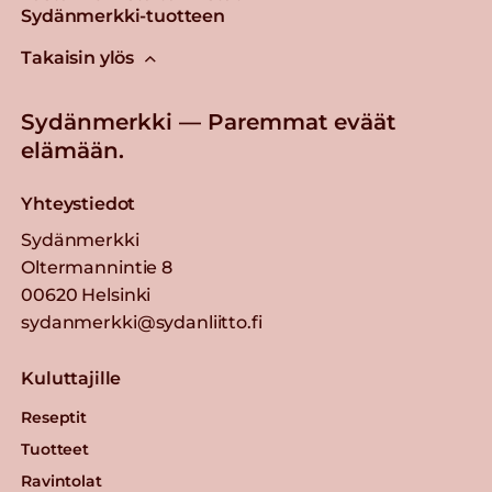
Sydänmerkki-tuotteen
Takaisin ylös
Sydänmerkki — Paremmat eväät
elämään.
Yhteystiedot
Sydänmerkki
Oltermannintie 8
00620 Helsinki
sydanmerkki@sydanliitto.fi
Kuluttajille
Reseptit
Tuotteet
Ravintolat