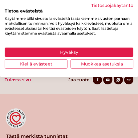
Hiilihydraatteja
0 g
Tietosuojakäytäntö
josta sokereita
0 g
Tietoa evästeistä
Käytämme tällä sivustolla evästeitä taataksemme sivuston parhaan
Kuitua
0 g
mahdollisen toiminnan. Voit hyväksyä kaikki evästeet, muokata omia
evästeasetuksiasi tai kieltää evästeiden käytön. Saat lisätietoja
Proteiinia
19 g
käyttämistämme evästeistä avaamalla asetukset.
Suolaa
1.9 g
Hyväksy
Kiellä evästeet
Muokkaa asetuksia
Tulosta sivu
Jaa tuote
Tästä merkistä tunnistat