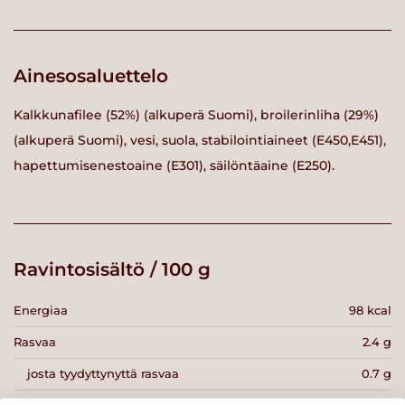
Ainesosaluettelo
Kalkkunafilee (52%) (alkuperä Suomi), broilerinliha (29%)
(alkuperä Suomi), vesi, suola, stabilointiaineet (E450,E451),
hapettumisenestoaine (E301), säilöntäaine (E250).
Ravintosisältö / 100 g
Energiaa
98 kcal
Rasvaa
2.4 g
josta tyydyttynyttä rasvaa
0.7 g