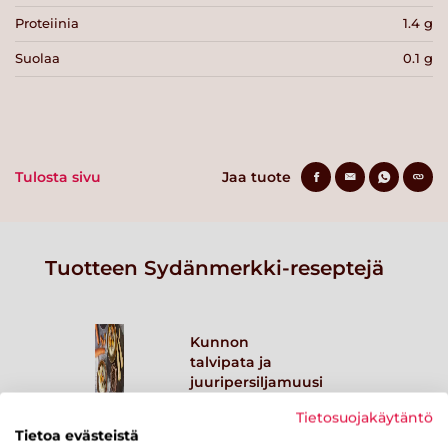
Proteiinia
1.4 g
Suolaa
0.1 g
Tulosta sivu
Jaa tuote
Tuotteen Sydänmerkki-reseptejä
Kunnon
talvipata ja
juuripersiljamuusi
Lue lisää
Tietosuojakäytäntö
Tietoa evästeistä