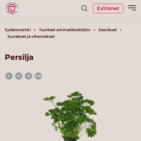
Extranet
Sydänmerkki
Tuotteet ammattikeittiöön
Kasvikset
Juurekset ja vihannekset
Persilja
L
M
G
LO