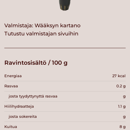
Valmistaja:
Wääksyn kartano
Tutustu valmistajan sivuihin
Ravintosisältö / 100 g
Energiaa
27 kcal
Rasvaa
0.2 g
josta tyydyttynyttä rasvaa
g
Hiilihydraatteja
1.1 g
josta sokereita
g
Kuitua
8 g