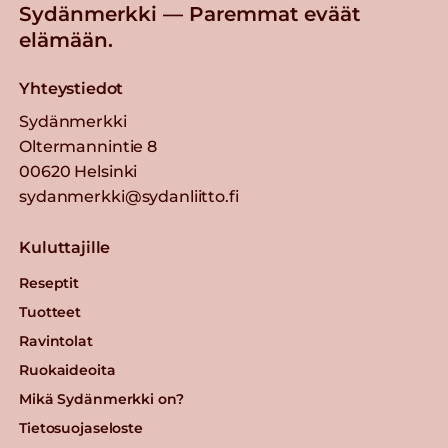
Sydänmerkki — Paremmat eväät
elämään.
Yhteystiedot
Sydänmerkki
Oltermannintie 8
00620 Helsinki
sydanmerkki@sydanliitto.fi
Kuluttajille
Reseptit
Tuotteet
Ravintolat
Ruokaideoita
Mikä Sydänmerkki on?
Tietosuojaseloste