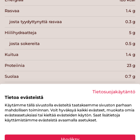
Rasvaa
1.4 g
josta tyydyttynyttä rasvaa
0.3 g
Hiilihydraatteja
5 g
josta sokereita
0.5 g
Kuitua
1.4 g
Proteiinia
23 g
Suolaa
0.7 g
Tietosuojakäytäntö
Tietoa evästeistä
Käytämme tällä sivustolla evästeitä taataksemme sivuston parhaan
mahdollisen toiminnan. Voit hyväksyä kaikki evästeet, muokata omia
Tulosta sivu
Jaa tuote
evästeasetuksiasi tai kieltää evästeiden käytön. Saat lisätietoja
käyttämistämme evästeistä avaamalla asetukset.
Hyväksy