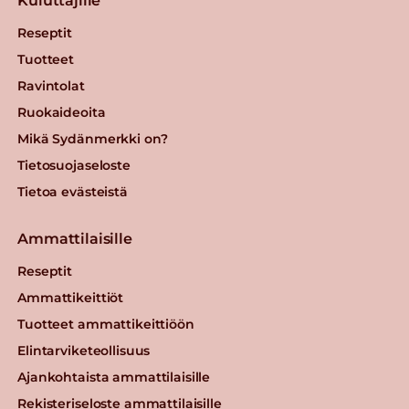
Kuluttajille
Reseptit
Tuotteet
Ravintolat
Ruokaideoita
Mikä Sydänmerkki on?
Tietosuojaseloste
Tietoa evästeistä
Ammattilaisille
Reseptit
Ammattikeittiöt
Tuotteet ammattikeittiöön
Elintarviketeollisuus
Ajankohtaista ammattilaisille
Rekisteriseloste ammattilaisille