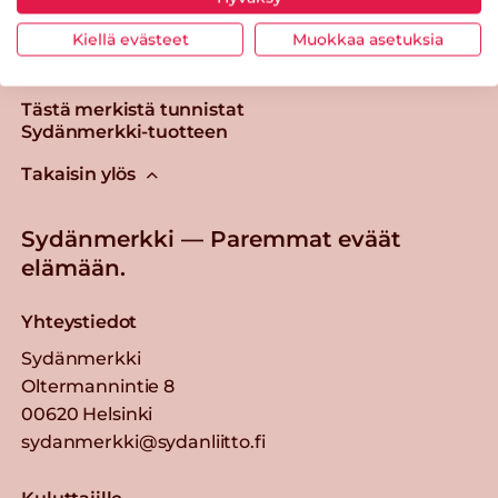
Kiellä evästeet
Muokkaa asetuksia
Tästä merkistä tunnistat
Sydänmerkki-tuotteen
Takaisin ylös
Sydänmerkki — Paremmat eväät
elämään.
Yhteystiedot
Sydänmerkki
Oltermannintie 8
00620 Helsinki
sydanmerkki@sydanliitto.fi