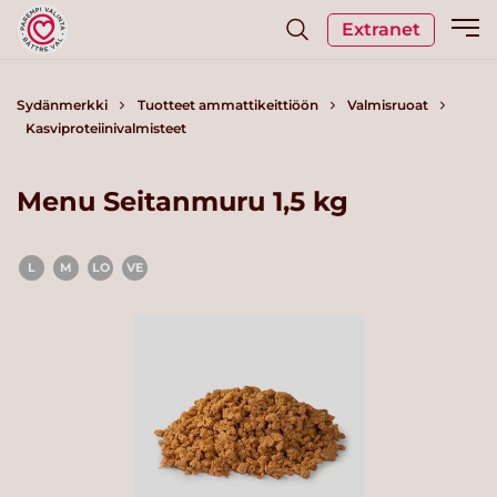
Extranet
Sydänmerkki
Tuotteet ammattikeittiöön
Valmisruoat
Kasviproteiinivalmisteet
Menu Seitanmuru 1,5 kg
L
M
LO
VE