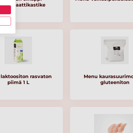
ajasalaattikastike
laktoositon rasvaton
Menu kaurasuurimo
piimä 1 L
gluteeniton