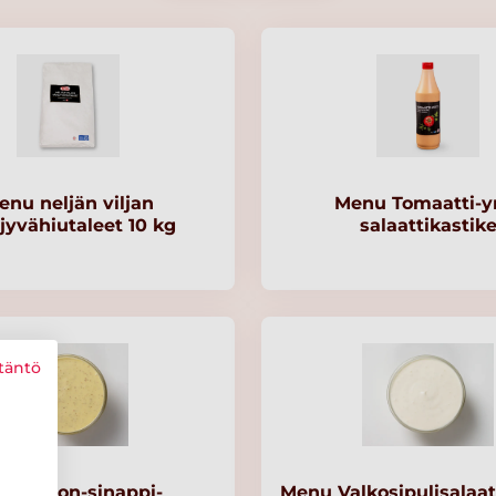
enu neljän viljan
Menu Tomaatti-yr
jyvähiutaleet 10 kg
salaattikastik
täntö
nu Dijon-sinappi-
Menu Valkosipulisalaat