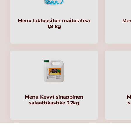
Menu laktoositon maitorahka
Men
1,8 kg
Menu Kevyt sinappinen
M
salaattikastike 3,2kg
s