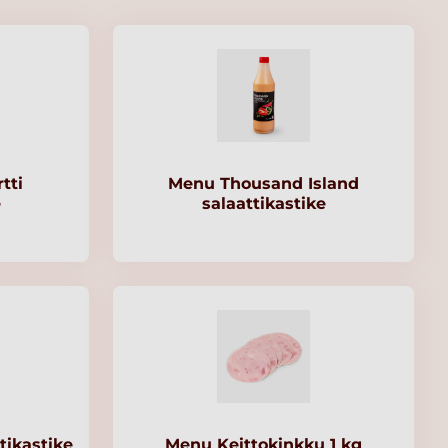
tti
Menu Thousand Island
e
salaattikastike
tikastike
Menu Keittokinkku 1 kg