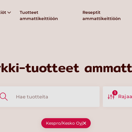
iöt
Tuotteet
Reseptit
ammattikeittiöön
ammattikeittiöön
kki-tuotteet ammatti
1
Raja
Kespro/Kesko Oyj