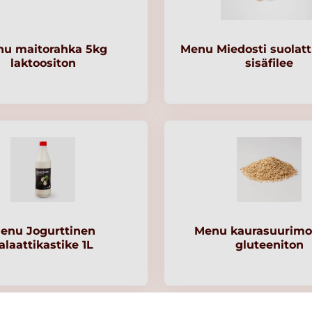
u maitorahka 5kg
Menu Miedosti suolat
laktoositon
sisäfilee
enu Jogurttinen
Menu kaurasuurimo
alaattikastike 1L
gluteeniton