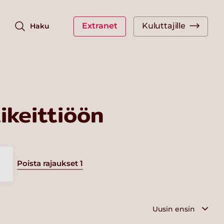
Extranet
Kuluttajille
Haku
keittiöön
Poista rajaukset
1
a