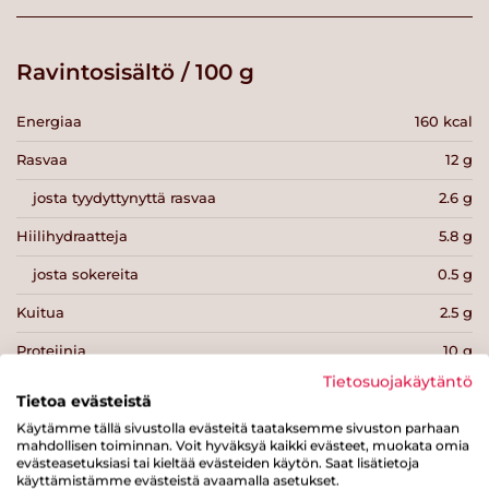
Ravintosisältö / 100 g
Energiaa
160 kcal
Rasvaa
12 g
josta tyydyttynyttä rasvaa
2.6 g
Hiilihydraatteja
5.8 g
josta sokereita
0.5 g
Kuitua
2.5 g
Proteiinia
10 g
Tietosuojakäytäntö
Suolaa
0.9 g
Tietoa evästeistä
Käytämme tällä sivustolla evästeitä taataksemme sivuston parhaan
mahdollisen toiminnan. Voit hyväksyä kaikki evästeet, muokata omia
evästeasetuksiasi tai kieltää evästeiden käytön. Saat lisätietoja
käyttämistämme evästeistä avaamalla asetukset.