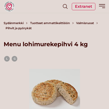
Extranet
Sydänmerkki
Tuotteet ammattikeittiöön
Valmisruoat
Pihvit ja pyörykät
Menu lohimurekepihvi 4 kg
L
G