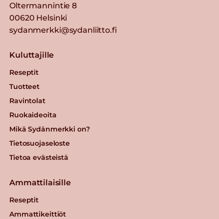
Oltermannintie 8
00620 Helsinki
sydanmerkki@sydanliitto.fi
Kuluttajille
Reseptit
Tuotteet
Ravintolat
Ruokaideoita
Mikä Sydänmerkki on?
Tietosuojaseloste
Tietoa evästeistä
Ammattilaisille
Reseptit
Ammattikeittiöt