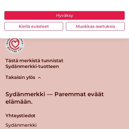
Tulosta sivu
Jaa tuote
Hyväksy
Kiellä evästeet
Muokkaa asetuksia
Tästä merkistä tunnistat
Sydänmerkki-tuotteen
Takaisin ylös
Sydänmerkki — Paremmat eväät
elämään.
Yhteystiedot
Sydänmerkki