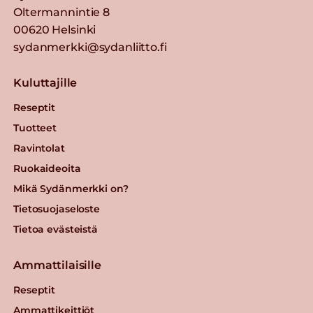
Oltermannintie 8
00620 Helsinki
sydanmerkki@sydanliitto.fi
Kuluttajille
Reseptit
Tuotteet
Ravintolat
Ruokaideoita
Mikä Sydänmerkki on?
Tietosuojaseloste
Tietoa evästeistä
Ammattilaisille
Reseptit
Ammattikeittiöt