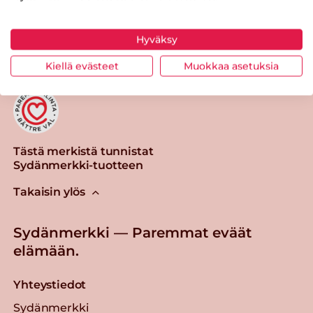
Tulosta sivu
Jaa tuote
Hyväksy
Kiellä evästeet
Muokkaa asetuksia
Tästä merkistä tunnistat
Sydänmerkki-tuotteen
Takaisin ylös
Sydänmerkki — Paremmat eväät
elämään.
Yhteystiedot
Sydänmerkki