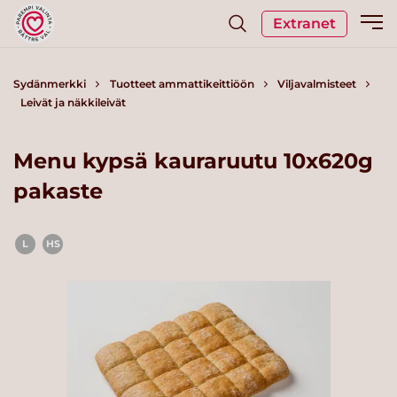
Extranet
Sydänmerkki
Tuotteet ammattikeittiöön
Viljavalmisteet
Leivät ja näkkileivät
Menu kypsä kauraruutu 10x620g
pakaste
L
HS