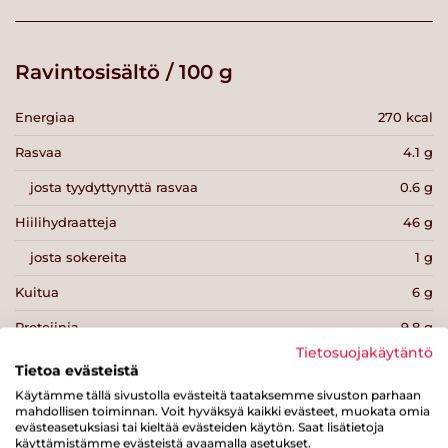
Ravintosisältö / 100 g
Energiaa
270 kcal
Rasvaa
4.1 g
josta tyydyttynyttä rasvaa
0.6 g
Hiilihydraatteja
46 g
josta sokereita
1 g
Kuitua
6 g
Proteiinia
9.8 g
Tietosuojakäytäntö
Suolaa
0.7 g
Tietoa evästeistä
Käytämme tällä sivustolla evästeitä taataksemme sivuston parhaan
mahdollisen toiminnan. Voit hyväksyä kaikki evästeet, muokata omia
evästeasetuksiasi tai kieltää evästeiden käytön. Saat lisätietoja
käyttämistämme evästeistä avaamalla asetukset.