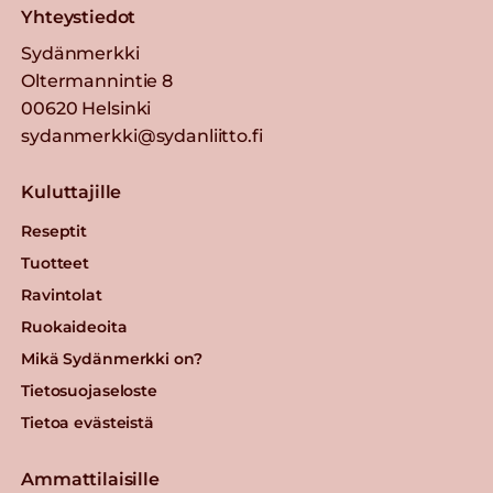
Yhteystiedot
Sydänmerkki
Oltermannintie 8
00620 Helsinki
sydanmerkki@sydanliitto.fi
Kuluttajille
Reseptit
Tuotteet
Ravintolat
Ruokaideoita
Mikä Sydänmerkki on?
Tietosuojaseloste
Tietoa evästeistä
Ammattilaisille