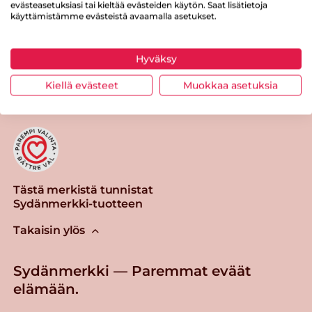
evästeasetuksiasi tai kieltää evästeiden käytön. Saat lisätietoja
käyttämistämme evästeistä avaamalla asetukset.
Hyväksy
Tulosta sivu
Jaa tuote
Kiellä evästeet
Muokkaa asetuksia
Tästä merkistä tunnistat
Sydänmerkki-tuotteen
Takaisin ylös
Sydänmerkki — Paremmat eväät
elämään.