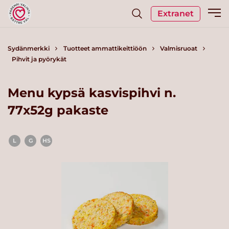
Extranet
Sydänmerkki
Tuotteet ammattikeittiöön
Valmisruoat
Pihvit ja pyörykät
Menu kypsä kasvispihvi n.
77x52g pakaste
L
G
HS