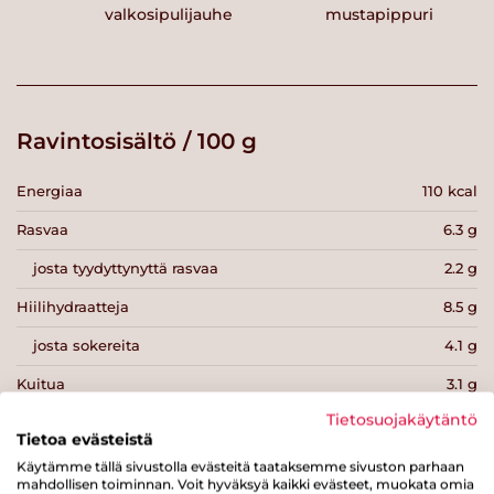
valkosipulijauhe mustapippuri
Ravintosisältö / 100 g
Energiaa
110 kcal
Rasvaa
6.3 g
josta tyydyttynyttä rasvaa
2.2 g
Hiilihydraatteja
8.5 g
josta sokereita
4.1 g
Kuitua
3.1 g
Tietosuojakäytäntö
Proteiinia
4 g
Tietoa evästeistä
Suolaa
0.8 g
Käytämme tällä sivustolla evästeitä taataksemme sivuston parhaan
mahdollisen toiminnan. Voit hyväksyä kaikki evästeet, muokata omia