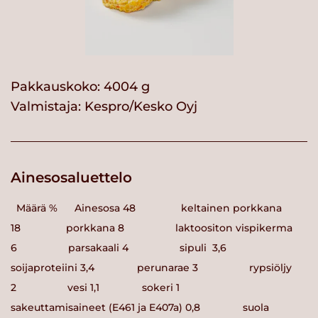
Pakkauskoko: 4004 g
Valmistaja:
Kespro/Kesko Oyj
Ainesosaluettelo
Määrä % Ainesosa 48 keltainen porkkana
18 porkkana 8 laktoositon vispikerma
6 parsakaali 4 sipuli 3,6
soijaproteiini 3,4 perunarae 3 rypsiöljy
2 vesi 1,1 sokeri 1
sakeuttamisaineet (E461 ja E407a) 0,8 suola