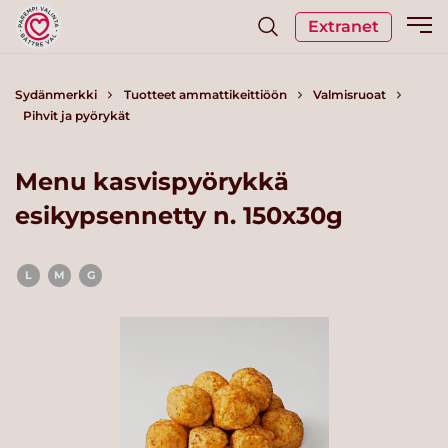
Extranet
Sydänmerkki
Tuotteet ammattikeittiöön
Valmisruoat
Pihvit ja pyörykät
Menu kasvispyörykkä
esikypsennetty n. 150x30g
L
M
G