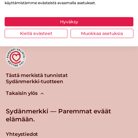
käyttämistämme evästeistä avaamalla asetukset.
Tulosta sivu
Jaa tuote
Hyväksy
Kiellä evästeet
Muokkaa asetuksia
Tästä merkistä tunnistat
Sydänmerkki-tuotteen
Takaisin ylös
Sydänmerkki — Paremmat eväät
elämään.
Yhteystiedot