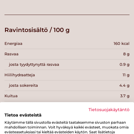
Ravintosisältö / 100 g
Energiaa
160 kcal
Rasvaa
8 g
josta tyydyttynyttä rasvaa
0.9 g
Hiilihydraatteja
11 g
josta sokereita
4.4 g
Kuitua
3.7 g
Proteiinia
8.1 g
Tietosuojakäytäntö
Tietoa evästeistä
Suolaa
0.8 g
Käytämme tällä sivustolla evästeitä taataksemme sivuston parhaan
mahdollisen toiminnan. Voit hyväksyä kaikki evästeet, muokata omia
evästeasetuksiasi tai kieltää evästeiden käytön. Saat lisätietoja