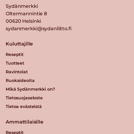
Sydänmerkki
Oltermannintie 8
00620 Helsinki
sydanmerkki@sydanliitto.fi
Kuluttajille
Reseptit
Tuotteet
Ravintolat
Ruokaideoita
Mikä Sydänmerkki on?
Tietosuojaseloste
Tietoa evästeistä
Ammattilaisille
Reseptit