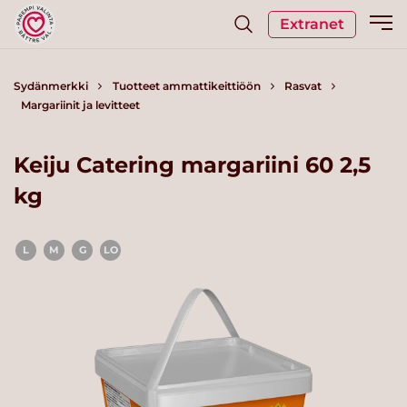
Extranet
Sydänmerkki
Tuotteet ammattikeittiöön
Rasvat
Margariinit ja levitteet
Keiju Catering margariini 60 2,5
kg
L
M
G
LO