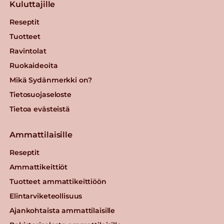
Kuluttajille
Reseptit
Tuotteet
Ravintolat
Ruokaideoita
Mikä Sydänmerkki on?
Tietosuojaseloste
Tietoa evästeistä
Ammattilaisille
Reseptit
Ammattikeittiöt
Tuotteet ammattikeittiöön
Elintarviketeollisuus
Ajankohtaista ammattilaisille