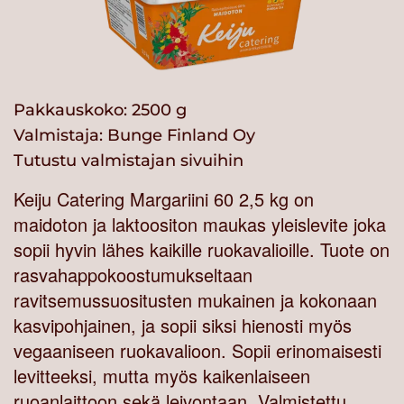
Pakkauskoko: 2500 g
Valmistaja:
Bunge Finland Oy
Tutustu valmistajan sivuihin
Keiju Catering Margariini 60 2,5 kg on
maidoton ja laktoositon maukas yleislevite joka
sopii hyvin lähes kaikille ruokavalioille. Tuote on
rasvahappokoostumukseltaan
ravitsemussuositusten mukainen ja kokonaan
kasvipohjainen, ja sopii siksi hienosti myös
vegaaniseen ruokavalioon. Sopii erinomaisesti
levitteeksi, mutta myös kaikenlaiseen
ruoanlaittoon sekä leivontaan. Valmistettu