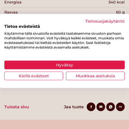
Energiaa
540 kcal
Rasvaa
60 g
Tietosuojakäytäntö
josta tyydyttynyttä rasvaa
15 g
Tietoa evästeistä
Hiilihydraatteja
0 g
Käytämme tällä sivustolla evästeitä taataksemme sivuston parhaan
mahdollisen toiminnan. Voit hyväksyä kaikki evästeet, muokata omia
josta sokereita
0 g
evästeasetuksiasi tai kieltää evästeiden käytön. Saat lisätietoja
käyttämistämme evästeistä avaamalla asetukset.
Kuitua
0 g
Proteiinia
0 g
Hyväksy
Suolaa
0.7 g
Kiellä evästeet
Muokkaa asetuksia
Tulosta sivu
Jaa tuote