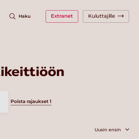
Extranet
Kuluttajille
Haku
keittiöön
Poista rajaukset
1
a