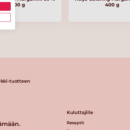
600 g
400 g
kki-tuotteen
Kuluttajille
Reseptit
ämään.