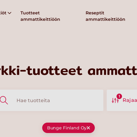
iöt
Tuotteet
Reseptit
ammattikeittiöön
ammattikeittiöön
kki-tuotteet ammatti
1
Raja
Bunge Finland Oy