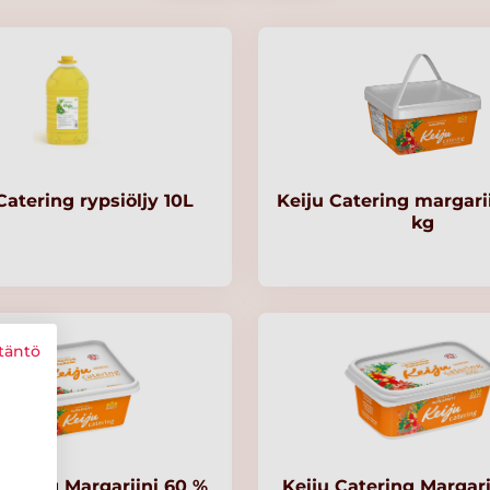
Catering rypsiöljy 10L
Keiju Catering margarii
kg
täntö
atering Margariini 60 %
Keiju Catering Margari