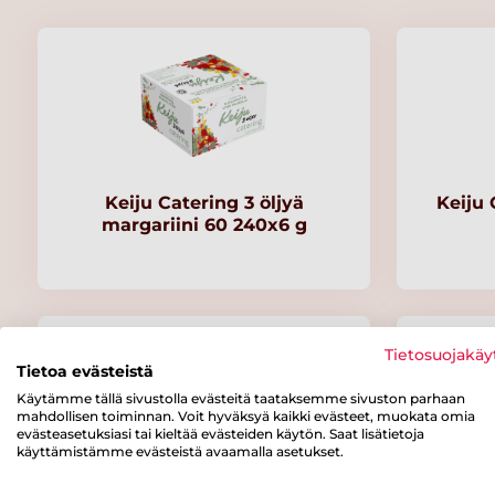
Keiju Catering 3 öljyä
Keiju 
margariini 60 240x6 g
Tietosuojakäy
Tietoa evästeistä
Käytämme tällä sivustolla evästeitä taataksemme sivuston parhaan
mahdollisen toiminnan. Voit hyväksyä kaikki evästeet, muokata omia
evästeasetuksiasi tai kieltää evästeiden käytön. Saat lisätietoja
käyttämistämme evästeistä avaamalla asetukset.
Keiju Catering Margariini 60 %
Keiju C