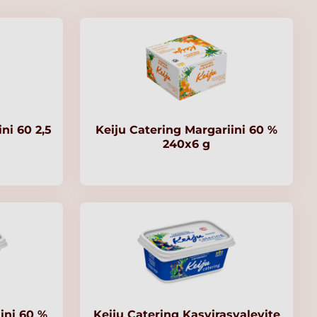
ni 60 2,5
Keiju Catering Margariini 60 %
240x6 g
ini 60 %
Keiju Catering Kasvirasvalevite