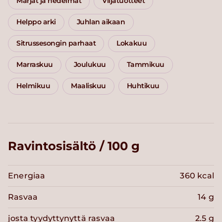
Marjat ja hedelmät
Viljatuotteet
Helppo arki
Juhlan aikaan
Sitrussesongin parhaat
Lokakuu
Marraskuu
Joulukuu
Tammikuu
Helmikuu
Maaliskuu
Huhtikuu
Ravintosisältö / 100 g
Energiaa
360 kcal
Rasvaa
14 g
josta tyydyttynyttä rasvaa
2.5 g