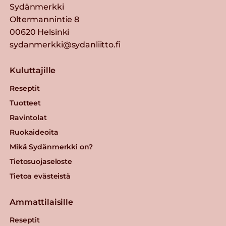
Sydänmerkki
Oltermannintie 8
00620 Helsinki
sydanmerkki@sydanliitto.fi
Kuluttajille
Reseptit
Tuotteet
Ravintolat
Ruokaideoita
Mikä Sydänmerkki on?
Tietosuojaseloste
Tietoa evästeistä
Ammattilaisille
Reseptit