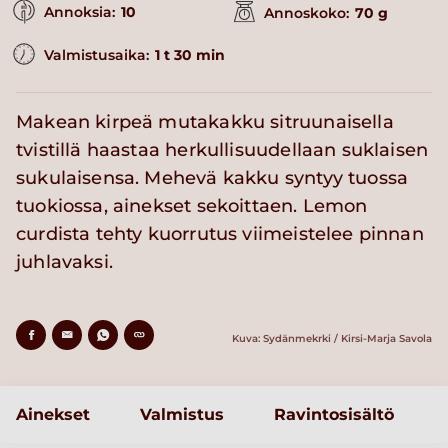
Annoksia:
10
Annoskoko:
70 g
Valmistusaika:
1 t 30 min
Makean kirpeä mutakakku sitruunaisella
tvistillä haastaa herkullisuudellaan suklaisen
sukulaisensa. Mehevä kakku syntyy tuossa
tuokiossa, ainekset sekoittaen. Lemon
curdista tehty kuorrutus viimeistelee pinnan
juhlavaksi.
Kuva: Sydänmekrki / Kirsi-Marja Savola
Ainekset
Valmistus
Ravintosisältö