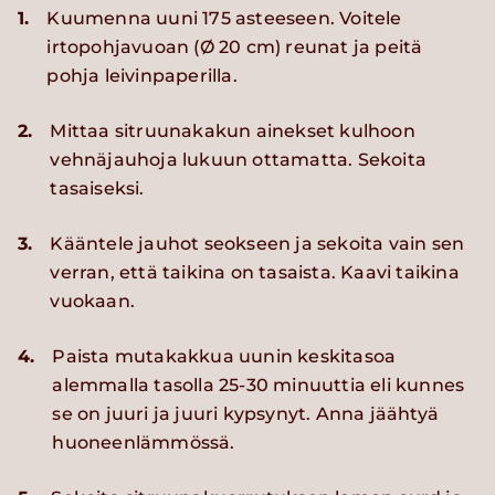
1.
Kuumenna uuni 175 asteeseen. Voitele
irtopohjavuoan (Ø 20 cm) reunat ja peitä
pohja leivinpaperilla.
2.
Mittaa sitruunakakun ainekset kulhoon
vehnäjauhoja lukuun ottamatta. Sekoita
tasaiseksi.
3.
Kääntele jauhot seokseen ja sekoita vain sen
verran, että taikina on tasaista. Kaavi taikina
vuokaan.
4.
Paista mutakakkua uunin keskitasoa
alemmalla tasolla 25-30 minuuttia eli kunnes
se on juuri ja juuri kypsynyt. Anna jäähtyä
huoneenlämmössä.