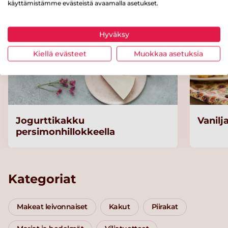
käyttämistämme evästeistä avaamalla asetukset.
Hyväksy
Kiellä evästeet
Muokkaa asetuksia
Jogurttikakku
Vanilj
persimonhillokkeella
Kategoriat
Makeat leivonnaiset
Kakut
Piirakat