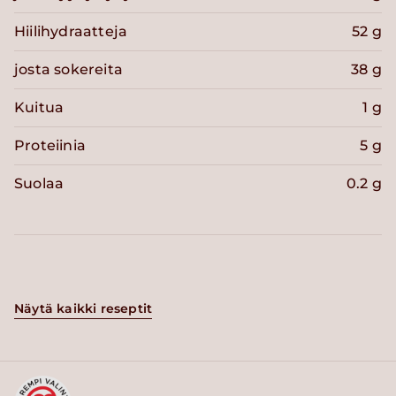
Hiilihydraatteja
52 g
josta sokereita
38 g
Kuitua
1 g
Proteiinia
5 g
Suolaa
0.2 g
Näytä kaikki reseptit