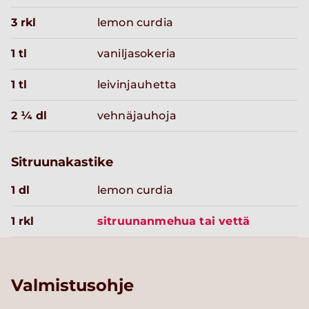
3 rkl
lemon curdia
1 tl
vaniljasokeria
1 tl
leivinjauhetta
2 ¼ dl
vehnäjauhoja
Sitruunakastike
1 dl
lemon curdia
1 rkl
sitruunanmehua tai vettä
Valmistusohje