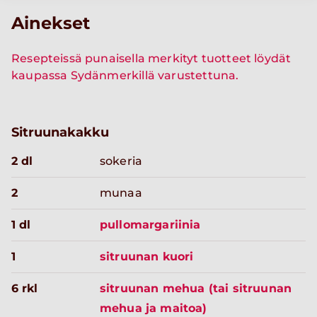
Ainekset
Resepteissä punaisella merkityt tuotteet löydät
kaupassa Sydänmerkillä varustettuna.
Sitruunakakku
2 dl
sokeria
2
munaa
1 dl
pullomargariinia
1
sitruunan kuori
6 rkl
sitruunan mehua (tai sitruunan
mehua ja maitoa)