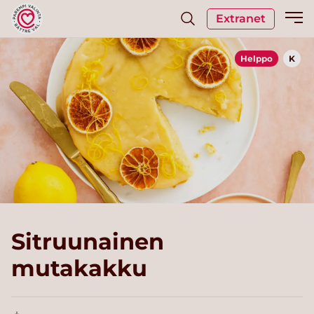
Extranet
Helppo
K
Sitruunainen
mutakakku