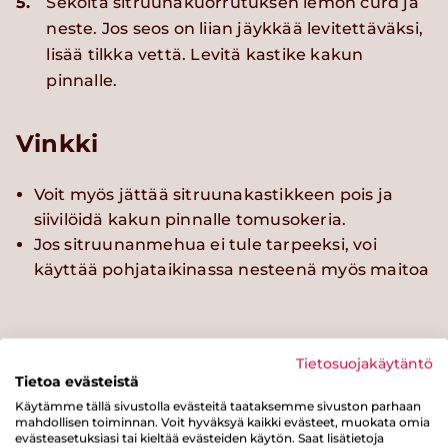
5.
Sekoita sitruunakuorrutuksen lemon curd ja
neste. Jos seos on liian jäykkää levitettäväksi,
lisää tilkka vettä. Levitä kastike kakun
pinnalle.
Vinkki
Voit myös jättää sitruunakastikkeen pois ja
siivilöidä kakun pinnalle tomusokeria.
Jos sitruunanmehua ei tule tarpeeksi, voi
käyttää pohjataikinassa nesteenä myös maitoa
Tietosuojakäytäntö
Tietoa evästeistä
Kokeile myös näitä reseptejä
Käytämme tällä sivustolla evästeitä taataksemme sivuston parhaan
mahdollisen toiminnan. Voit hyväksyä kaikki evästeet, muokata omia
evästeasetuksiasi tai kieltää evästeiden käytön. Saat lisätietoja