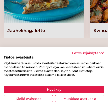
Jauhelihagalette
Kvinoa
Kategoriat
Tietosuojakäytäntö
Tietoa evästeistä
Käytämme tällä sivustolla evästeitä taataksemme sivuston parhaan
Pääruoat
Uuniruoat
Liha
Makkara
mahdollisen toiminnan. Voit hyväksyä kaikki evästeet, muokata omia
evästeasetuksiasi tai kieltää evästeiden käytön. Saat lisätietoja
käyttämistämme evästeistä avaamalla asetukset.
Peruna
Helppo arki
Kiireettömään kokkaukseen
Maailman makuja
Hyväksy
Perunoita pöytään
Syyskuu
Lokakuu
Kiellä evästeet
Muokkaa asetuksia
Marraskuu
Joulukuu
Tammikuu