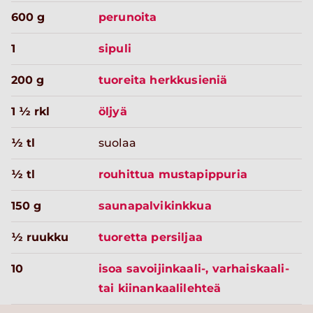
600 g
perunoita
1
sipuli
200 g
tuoreita herkkusieniä
1 ½ rkl
öljyä
½ tl
suolaa
½ tl
rouhittua mustapippuria
150 g
saunapalvikinkkua
½ ruukku
tuoretta persiljaa
10
isoa savoijinkaali-, varhaiskaali-
tai kiinankaalilehteä