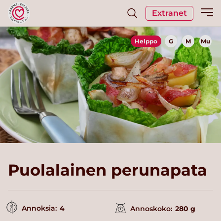
Extranet
Helppo
G
M
Mu
Puolalainen perunapata
Annoksia:
4
Annoskoko:
280 g