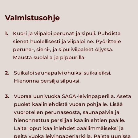
Valmistusohje
1.
Kuori ja viipaloi perunat ja sipuli. Puhdista
sienet huolellisesti ja viipaloi ne. Pyörittele
peruna-, sieni-, ja sipuliviipaleet öljyssä.
Mausta suolalla ja pippurilla.
2.
Suikaloi saunapalvi ohuiksi suikaleiksi.
Hienonna persilja silpuksi.
3.
Vuoraa uunivuoka SAGA-leivinpaperilla. Aseta
puolet kaalinlehdistä vuoan pohjalle. Lisää
vuorotellen perunaseosta, saunapalvia ja
hienonnettua persiljaa kaalinlehtien päälle.
Laita loput kaalinlehdet päällimmäiseksi ja
peitä vuoka leivinpaperiarkilla. Paista uunissa