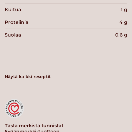
Kuitua
1 g
Proteiinia
4 g
Suolaa
0.6 g
Näytä kaikki reseptit
Tästä merkistä tunnistat
Sydänmerkki-tuotteen