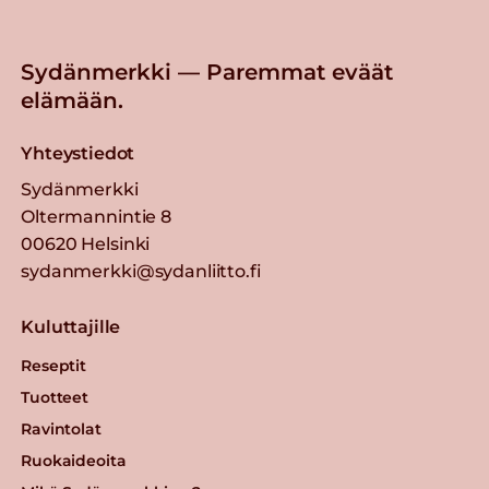
Sydänmerkki — Paremmat eväät
elämään.
Yhteystiedot
Sydänmerkki
Oltermannintie 8
00620 Helsinki
sydanmerkki@sydanliitto.fi
Kuluttajille
Reseptit
Tuotteet
Ravintolat
Ruokaideoita