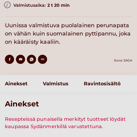
Valmistusaika:
2 t 20 min
Uunissa valmistuva puolalainen perunapata
on vähän kuin suomalainen pyttipannu, joka
on kääräisty kaaliin.
Kuva: SAGA
Ainekset
Valmistus
Ravintosisältö
Ainekset
Resepteissä punaisella merkityt tuotteet löydät
kaupassa Sydänmerkillä varustettuna.