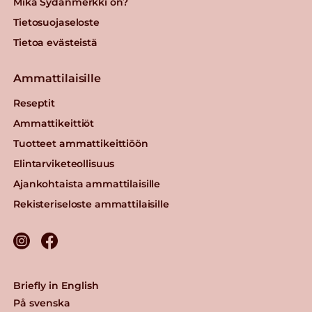
Mikä Sydänmerkki on?
Tietosuojaseloste
Tietoa evästeistä
Ammattilaisille
Reseptit
Ammattikeittiöt
Tuotteet ammattikeittiöön
Elintarviketeollisuus
Ajankohtaista ammattilaisille
Rekisteriseloste ammattilaisille
Briefly in English
På svenska