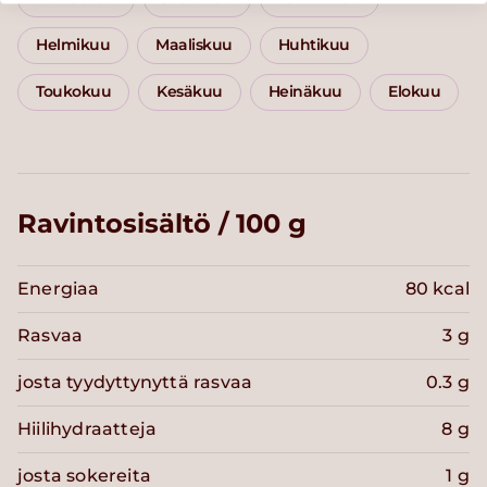
Helmikuu
Maaliskuu
Huhtikuu
Toukokuu
Kesäkuu
Heinäkuu
Elokuu
Ravintosisältö / 100 g
Energiaa
80 kcal
Rasvaa
3 g
josta tyydyttynyttä rasvaa
0.3 g
Hiilihydraatteja
8 g
josta sokereita
1 g