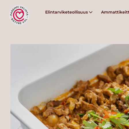
Elintarviketeollisuus
Ammattikeitt