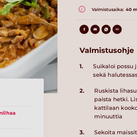
Valmistusaika:
40 m
Valmistusohje
1.
Suikaloi possu j
sekä halutessasi
2.
Ruskista lihasui
paista hetki. 
kattilaan kooko
nlihaa
minuuttia
3.
Sekoita maissi