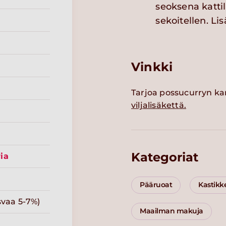
seoksena kattil
sekoitellen. Li
Vinkki
Tarjoa possucurryn k
viljalisäkettä.
Kategoriat
ia
Pääruoat
Kastikk
svaa 5-7%)
Maailman makuja