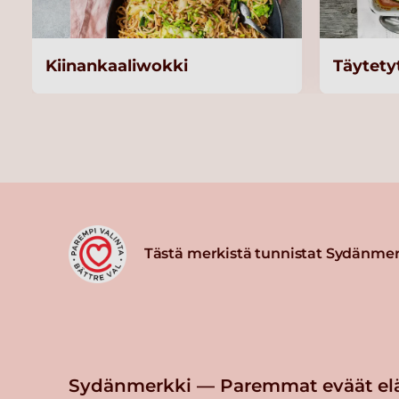
Kiinankaaliwokki
Täytety
Tästä merkistä tunnistat Sydänmer
Sydänmerkki — Paremmat eväät el