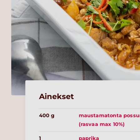
Ainekset
400 g
maustamatonta possu
(rasvaa max 10%)
1
paprika