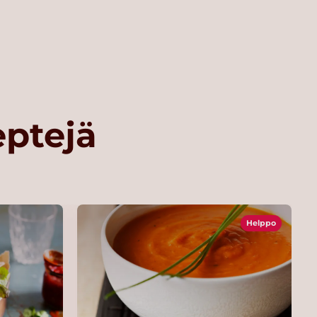
eptejä
Helppo