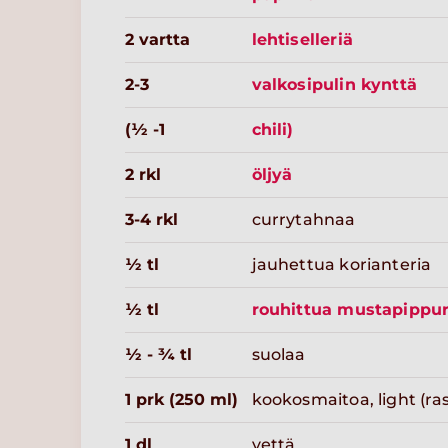
2 vartta
lehtiselleriä
2-3
valkosipulin kynttä
(½ -1
chili)
2 rkl
öljyä
3-4 rkl
currytahnaa
½ tl
jauhettua korianteria
½ tl
rouhittua mustapippur
½ - ¾ tl
suolaa
1 prk (250 ml)
kookosmaitoa, light (ra
1 dl
vettä