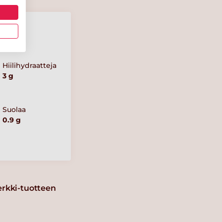
Hiilihydraatteja
3 g
Suolaa
0.9 g
erkki-tuotteen