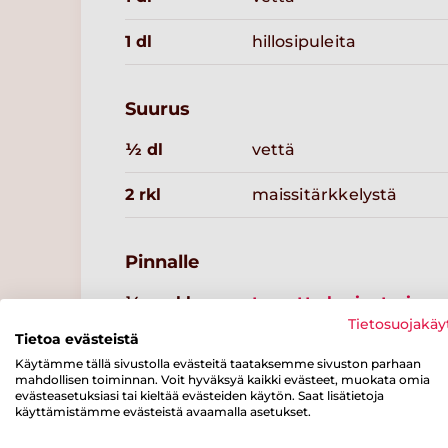
1 dl
hillosipuleita
Suurus
½ dl
vettä
2 rkl
maissitärkkelystä
Pinnalle
½ ruukkua
tuoretta korianteria
Tietosuojakäy
Tietoa evästeistä
Käytämme tällä sivustolla evästeitä taataksemme sivuston parhaan
mahdollisen toiminnan. Voit hyväksyä kaikki evästeet, muokata omia
evästeasetuksiasi tai kieltää evästeiden käytön. Saat lisätietoja
käyttämistämme evästeistä avaamalla asetukset.
Resepteissä punaisella merkityt tuotteet löydät kaupass
varustettuna.