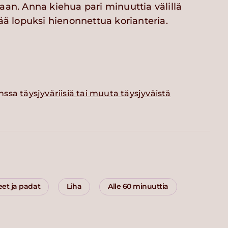
aan. Anna kiehua pari minuuttia välillä
sää lopuksi hienonnettua korianteria.
anssa
täysjyväriisiä tai muuta täysjyväistä
eet ja padat
Liha
Alle 60 minuuttia