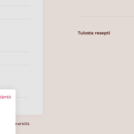
Tulosta resepti
täntö
a Sydänmerkillä