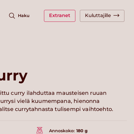
Extranet
Kuluttajille
Haku
urry
ittu curry ilahduttaa mausteisen ruuan
 currysi vielä kuumempana, hienonna
valitse currytahnasta tulisempi vaihtoehto.
Annoskoko:
180 g