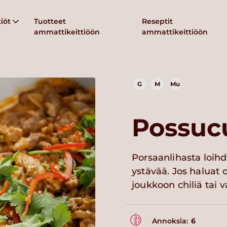
iöt
Tuotteet
Reseptit
ammattikeittiöön
ammattikeittiöön
G
M
Mu
Possuc
Porsaanlihasta loihd
ystävää. Jos haluat
joukkoon chiliä tai 
Annoksia:
6