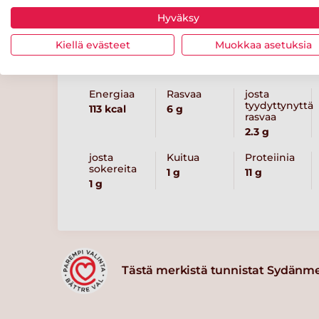
Hyväksy
Kiellä evästeet
Muokkaa asetuksia
Ravintosisältö
/ 100 g
Energiaa
Rasvaa
josta
tyydyttynyttä
113 kcal
6 g
rasvaa
2.3 g
josta
Kuitua
Proteiinia
sokereita
1 g
11 g
1 g
Tästä merkistä tunnistat Sydänm