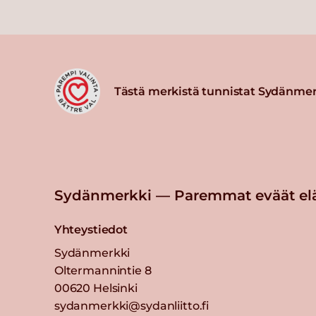
Tästä merkistä tunnistat Sydänmer
Sydänmerkki — Paremmat eväät el
Yhteystiedot
Sydänmerkki
Oltermannintie 8
00620 Helsinki
sydanmerkki@sydanliitto.fi