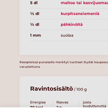
5 dl
maitoa tai kasvijuoma
½ dl
kurpitsansiemeniä
½ dl
pähkinöitä
1 mm
suolaa
Resepteissä punaisella merkityt tuotteet löydät kaupass
varustettuna.
Ravintosisältö
/ 100 g
Energiaa
Rasvaa
josta
tyydyttynyttä
70 kcal
2 g