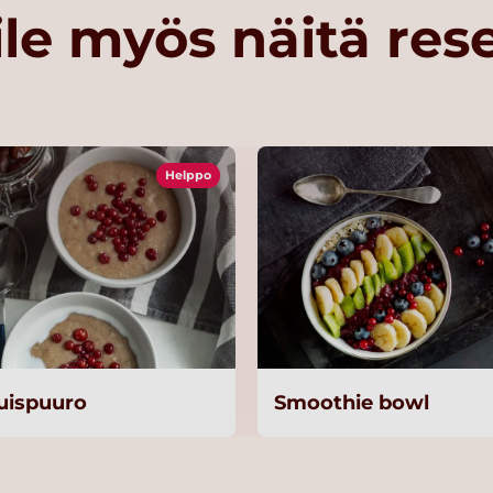
le myös näitä res
Helppo
ruispuuro
Smoothie bowl