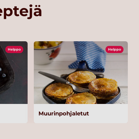
eptejä
Helppo
Helppo
Muurinpohjaletut