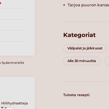
a
Tarjoa puuron kanssa
Kategoriat
Välipalat ja jälkiruoat
Alle 30 minuuttia
a Sydänmerkillä
Tulosta resepti
Hiilihydraatteja
9 g