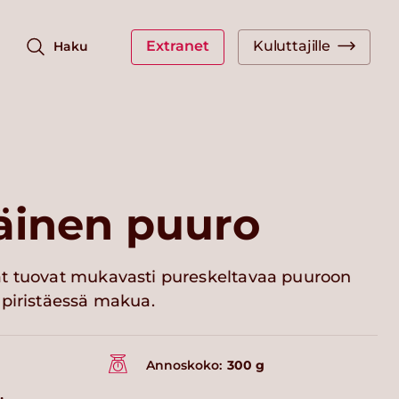
Extranet
Kuluttajille
Haku
äinen puuro
t tuovat mukavasti pureskeltavaa puuroon
 piristäessä makua.
Annoskoko:
300 g