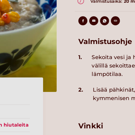
Valmistusaika:
20 m
Valmistusohje
1.
Sekoita vesi ja
välillä sekoitt
lämpötilaa.
2.
Lisää pähkinät
kymmenisen min
Vinkki
n hiutaleita