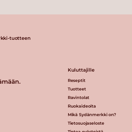
kki-tuotteen
Kuluttajille
Reseptit
ämään.
Tuotteet
Ravintolat
Ruokaideoita
Mikä Sydänmerkki on?
Tietosuojaseloste
Tietoa evästeistä