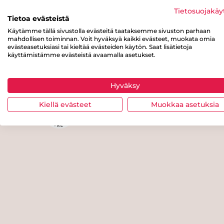
rasvaa
Tietosuojakäy
0.4 g
Tietoa evästeistä
Käytämme tällä sivustolla evästeitä taataksemme sivuston parhaan
josta
Kuitua
Proteiinia
mahdollisen toiminnan. Voit hyväksyä kaikki evästeet, muokata omia
sokereita
1 g
3 g
evästeasetuksiasi tai kieltää evästeiden käytön. Saat lisätietoja
2 g
käyttämistämme evästeistä avaamalla asetukset.
Hyväksy
Kiellä evästeet
Muokkaa asetuksia
Tästä merkistä tunnistat Sydänm