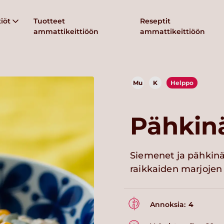
iöt
Tuotteet
Reseptit
ammattikeittiöön
ammattikeittiöön
Mu
K
Helppo
Pähkin
Siemenet ja pähkinä
raikkaiden marjojen
Annoksia:
4