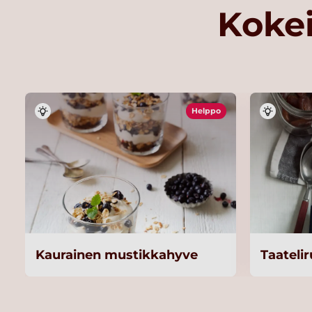
Kokei
Helppo
Kaurainen mustikkahyve
Taateli