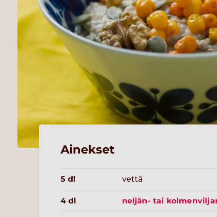
Ainekset
5 dl
vettä
4 dl
neljän- tai kolmenvilja