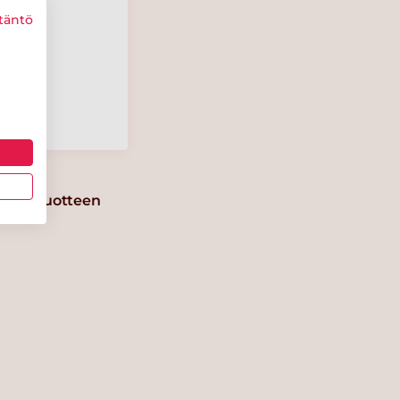
täntö
Suolaa
0.2 g
erkki-tuotteen