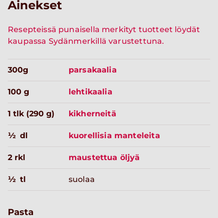
Ainekset
Resepteissä punaisella merkityt tuotteet löydät
kaupassa Sydänmerkillä varustettuna.
300g
parsakaalia
100 g
lehtikaalia
1 tlk (290 g)
kikherneitä
½ dl
kuorellisia manteleita
2 rkl
maustettua öljyä
½ tl
suolaa
Pasta