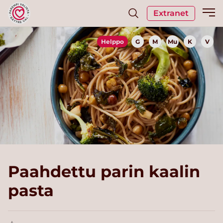
Extranet
Helppo
G
M
Mu
K
V
Paahdettu parin kaalin
pasta