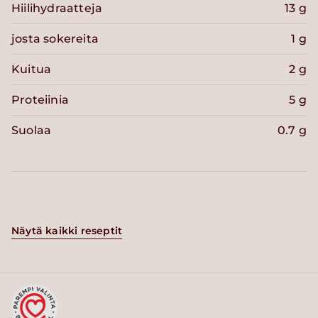
Hiilihydraatteja
13 g
josta sokereita
1 g
Kuitua
2 g
Proteiinia
5 g
Suolaa
0.7 g
Näytä kaikki reseptit