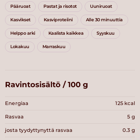
Pääruoat
Pastat ja risotot
Uuniruoat
Kasvikset
Kasviproteiini
Alle 30 minuuttia
Helppo arki
Kaalista kaikkea
Syyskuu
Lokakuu
Marraskuu
Ravintosisältö / 100 g
Energiaa
125 kcal
Rasvaa
5 g
josta tyydyttynyttä rasvaa
0.3 g