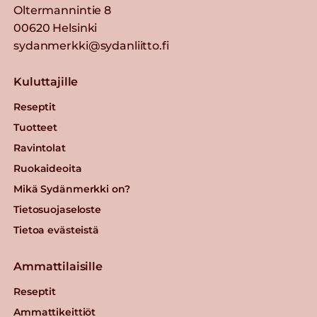
Oltermannintie 8
00620 Helsinki
sydanmerkki@sydanliitto.fi
Kuluttajille
Reseptit
Tuotteet
Ravintolat
Ruokaideoita
Mikä Sydänmerkki on?
Tietosuojaseloste
Tietoa evästeistä
Ammattilaisille
Reseptit
Ammattikeittiöt