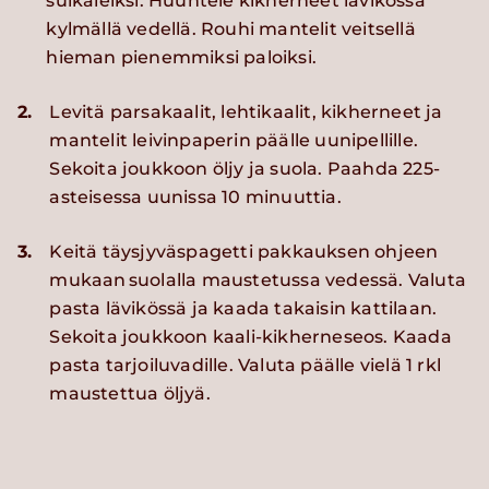
suikaleiksi. Huuhtele kikherneet lävikössä
kylmällä vedellä. Rouhi mantelit veitsellä
hieman pienemmiksi paloiksi.
2.
Levitä parsakaalit, lehtikaalit, kikherneet ja
mantelit leivinpaperin päälle uunipellille.
Sekoita joukkoon öljy ja suola. Paahda 225-
asteisessa uunissa 10 minuuttia.
3.
Keitä täysjyväspagetti pakkauksen ohjeen
mukaan suolalla maustetussa vedessä. Valuta
pasta lävikössä ja kaada takaisin kattilaan.
Sekoita joukkoon kaali-kikherneseos. Kaada
pasta tarjoiluvadille. Valuta päälle vielä 1 rkl
maustettua öljyä.