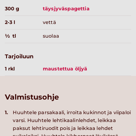
300 g
täysjyväspagettia
2-3 l
vettä
½ tl
suolaa
Tarjoiluun
1 rkl
maustettua öljyä
Valmistusohje
1.
Huuhtele parsakaali, irroita kukinnot ja viipaloi
varsi. Huuhtele lehtikaalinlehdet, leikkaa
paksut lehtiruodit pois ja leikkaa lehdet