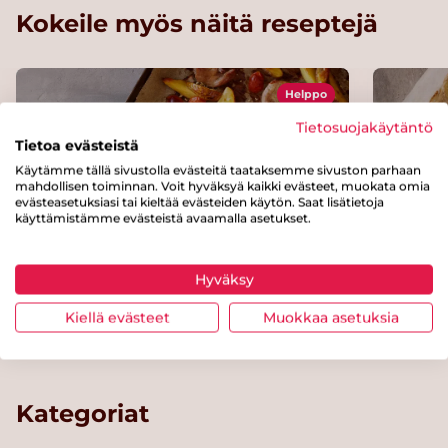
Kokeile myös näitä reseptejä
Helppo
Tietosuojakäytäntö
Tietoa evästeistä
Käytämme tällä sivustolla evästeitä taataksemme sivuston parhaan
mahdollisen toiminnan. Voit hyväksyä kaikki evästeet, muokata omia
evästeasetuksiasi tai kieltää evästeiden käytön. Saat lisätietoja
käyttämistämme evästeistä avaamalla asetukset.
Hyväksy
Kiellä evästeet
Muokkaa asetuksia
Possu-perunapelti
Peruna
Kategoriat