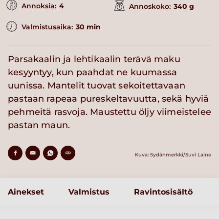
Annoksia:
4
Annoskoko:
340 g
Valmistusaika:
30 min
Parsakaalin ja lehtikaalin terävä maku
kesyyntyy, kun paahdat ne kuumassa
uunissa. Mantelit tuovat sekoitettavaan
pastaan rapeaa pureskeltavuutta, sekä hyviä
pehmeitä rasvoja. Maustettu öljy viimeistelee
pastan maun.
Kuva: Sydänmerkki/Suvi Laine
Ainekset
Valmistus
Ravintosisältö