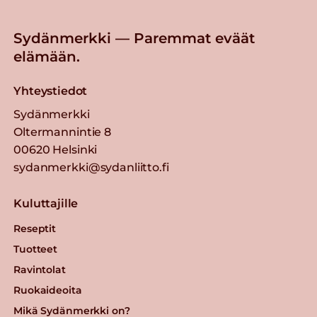
Sydänmerkki — Paremmat eväät
elämään.
Yhteystiedot
Sydänmerkki
Oltermannintie 8
00620 Helsinki
sydanmerkki@sydanliitto.fi
Kuluttajille
Reseptit
Tuotteet
Ravintolat
Ruokaideoita
Mikä Sydänmerkki on?