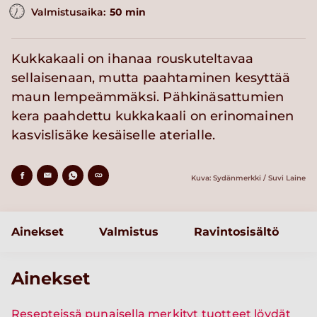
Valmistusaika:
50 min
Kukkakaali on ihanaa rouskuteltavaa
sellaisenaan, mutta paahtaminen kesyttää
maun lempeämmäksi. Pähkinäsattumien
kera paahdettu kukkakaali on erinomainen
kasvislisäke kesäiselle aterialle.
Kuva: Sydänmerkki / Suvi Laine
Ainekset
Valmistus
Ravintosisältö
Ainekset
Resepteissä punaisella merkityt tuotteet löydät