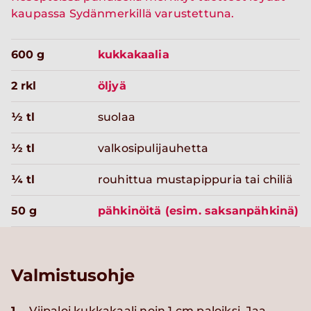
kaupassa Sydänmerkillä varustettuna.
600 g
kukkakaalia
2 rkl
öljyä
½ tl
suolaa
½ tl
valkosipulijauhetta
¼ tl
rouhittua mustapippuria tai chiliä
50 g
pähkinöitä (esim. saksanpähkinä)
Valmistusohje
1.
Viipaloi kukkakaali noin 1 cm paloiksi. Jaa