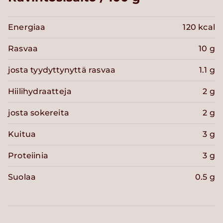
Energiaa
120 kcal
Rasvaa
10 g
josta tyydyttynyttä rasvaa
1.1 g
Hiilihydraatteja
2 g
josta sokereita
2 g
Kuitua
3 g
Proteiinia
3 g
Suolaa
0.5 g