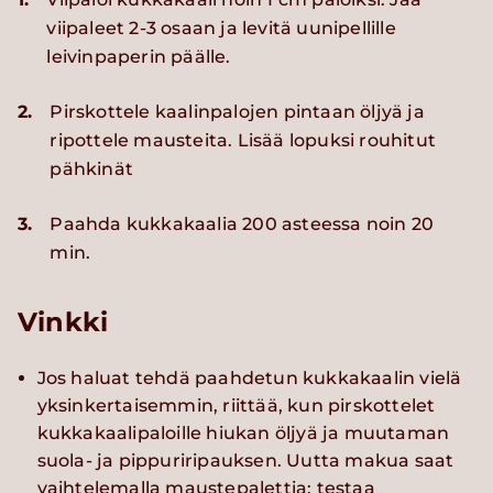
viipaleet 2-3 osaan ja levitä uunipellille
leivinpaperin päälle.
2.
Pirskottele kaalinpalojen pintaan öljyä ja
ripottele mausteita. Lisää lopuksi rouhitut
pähkinät
3.
Paahda kukkakaalia 200 asteessa noin 20
min.
Vinkki
Jos haluat tehdä paahdetun kukkakaalin vielä
yksinkertaisemmin, riittää, kun pirskottelet
kukkakaalipaloille hiukan öljyä ja muutaman
suola- ja pippuriripauksen. Uutta makua saat
vaihtelemalla maustepalettia: testaa