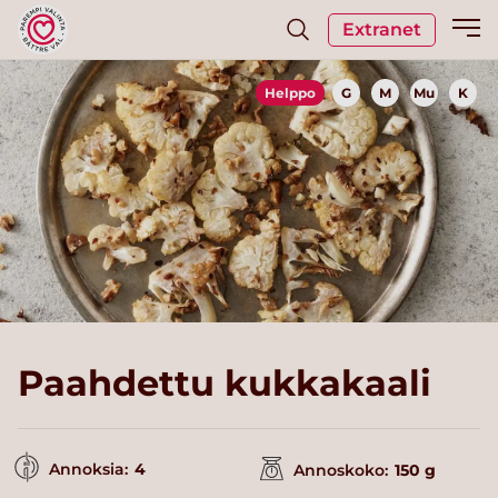
Extranet
Helppo
G
M
Mu
K
Paahdettu kukkakaali
Annoksia:
4
Annoskoko:
150 g