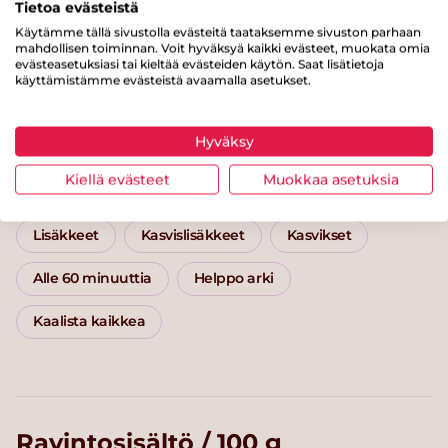
Tietoa evästeistä
Käytämme tällä sivustolla evästeitä taataksemme sivuston parhaan
mahdollisen toiminnan. Voit hyväksyä kaikki evästeet, muokata omia
evästeasetuksiasi tai kieltää evästeiden käytön. Saat lisätietoja
käyttämistämme evästeistä avaamalla asetukset.
Yrttiöljy
Humm
Hyväksy
Kategoriat
Kiellä evästeet
Muokkaa asetuksia
Lisäkkeet
Kasvislisäkkeet
Kasvikset
Alle 60 minuuttia
Helppo arki
Kaalista kaikkea
Ravintosisältö / 100 g