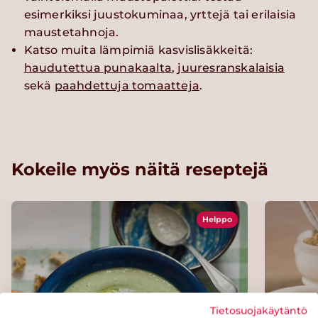
esimerkiksi juustokuminaa, yrttejä tai erilaisia
maustetahnoja.
Katso muita lämpimiä kasvislisäkkeitä:
haudutettua punakaalta
,
juuresranskalaisia
sekä
paahdettuja tomaatteja
.
Kokeile myös näitä reseptejä
Helppo
Tietosuojakäytäntö